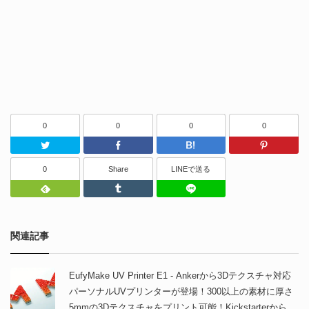
0
0
0
0
Twitter
Facebook
はてなブッ
0
Share
LINEで送る
Feedly
Tumblr
LINEで送る
関連記事
EufyMake UV Printer E1 - Ankerから3Dテクスチャ対応
パーソナルUVプリンターが登場！300以上の素材に厚さ
5mmの3Dテクスチャをプリント可能！Kickstarterから購