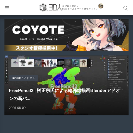
サイト内検索
サイト内検索
Unity アセット
Blender アドオン
メイキング
Blender アドオン
Blender アドオン
MingToon | 影・逆光・深度表現にこだわったVRChat＆
FreePencil2 | 榊正宗氏による輪郭線描画Blenderアドオ
GPT-Live × UE5 VR | 会話して触れて反応するAIキャラク
HairStyler | Blender向けヘアー作成支援アドオンが新登
Buldozer | Blender向けリトポロジーツールセットアドオ
Warudo向...
ンの新バ...
ター！...
場！
ン！
2026-08-09
2026-08-09
2026-08-09
2026-08-09
2026-08-09