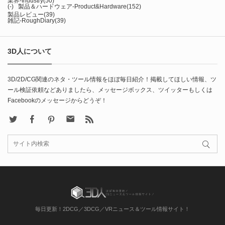
業界-Industry
(50)
(-)
製品＆ハードウェア-Product&Hardware
(152)
製品レビュー
(39)
雑記-RoughDiary
(39)
3D人について
3D/2D/CG関連のネタ・ツール情報をほぼ毎日紹介！掲載してほしい情報、ツ
ール検証依頼などありましたら、メッセージボックス、ツイッターもしくは
Facebookのメッセージからどうぞ！
X
Facebook
Pinterest
Contact
rss
毎日更新！2DCG／3DCG／VRニュース＆ツール情報サイト！