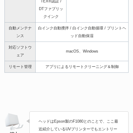
TEX®認証 /
DTファブリッ
クインク
自動メンテナ
白インク自動攪拌 / 白インク自動循環 / プリントヘ
ンス
ッド自動保湿
対応ソフトウ
macOS、Windows
ェア
リモート管理
アプリによるリモートクリーニング＆制御
ヘッドはEpson製のF1080とのことで、ここ最
近紹介しているUVプリンターでもエントリー