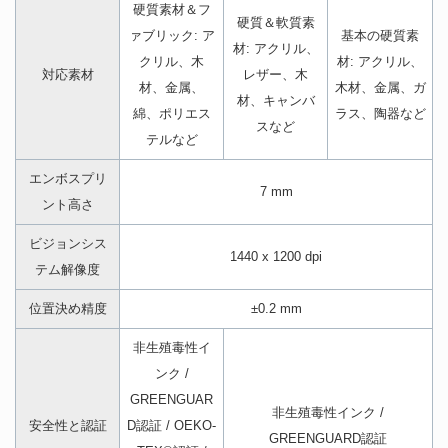
硬質素材＆フ
硬質＆軟質素
ァブリック: ア
基本の硬質素
材: アクリル、
クリル、木
材: アクリル、
対応素材
レザー、木
材、金属、
木材、金属、ガ
材、キャンバ
綿、ポリエス
ラス、陶器など
スなど
テルなど
エンボスプリ
7 mm
ント高さ
ビジョンシス
1440 x 1200 dpi
テム解像度
位置決め精度
±0.2 mm
非生殖毒性イ
ンク /
GREENGUAR
非生殖毒性インク /
安全性と認証
D認証 / OEKO-
GREENGUARD認証