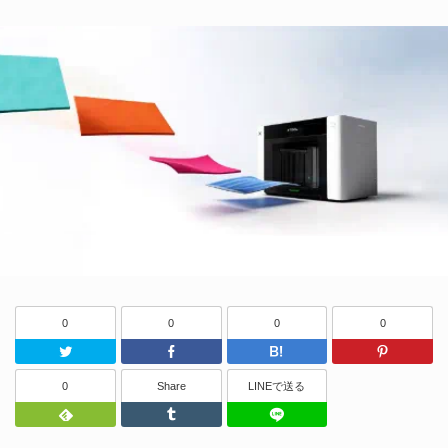
0
0
0
0
Twitter
Facebook
はてなブッ
0
Share
LINEで送る
Feedly
Tumblr
LINEで送る