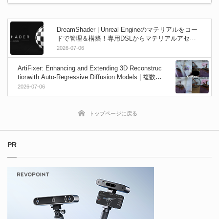
DreamShader | Unreal Engineのマテリアルをコー
ドで管理＆構築！専用DSLからマテリアルアセッ
トを自動生成できるオープンソースプラグイン！
2026-07-06
ArtiFixer: Enhancing and Extending 3D Reconstruc
tionwith Auto-Regressive Diffusion Models | 複数枚
の写真から空間を補完しつつ高品質な3Dシーンを
2026-07-06
構築する技術！SIGGRAPH 2026論文！
トップページに戻る
PR