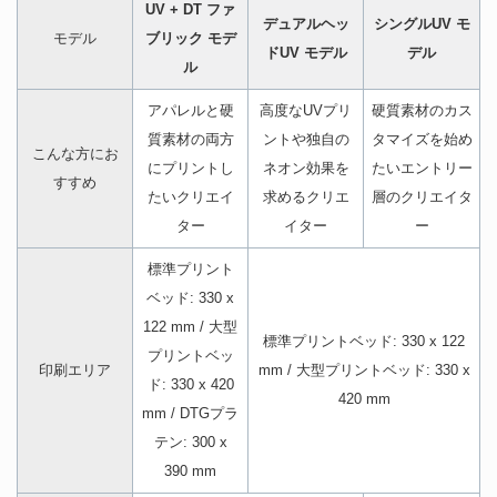
UV + DT ファ
デュアルヘッ
シングルUV モ
モデル
ブリック モデ
ドUV モデル
デル
ル
アパレルと硬
高度なUVプリ
硬質素材のカス
質素材の両方
ントや独自の
タマイズを始め
こんな方にお
にプリントし
ネオン効果を
たいエントリー
すすめ
たいクリエイ
求めるクリエ
層のクリエイタ
ター
イター
ー
標準プリント
ベッド: 330 x
122 mm / 大型
標準プリントベッド: 330 x 122
プリントベッ
印刷エリア
mm / 大型プリントベッド: 330 x
ド: 330 x 420
420 mm
mm / DTGプラ
テン: 300 x
390 mm