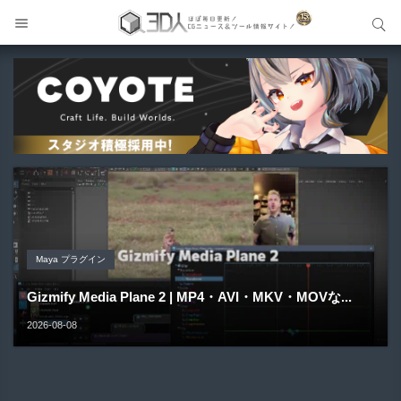
サイト内検索
サイト内検索
Unreal Engine アセット
Unreal Engine アセット
Unity 本
Maya プラグイン
Unreal Engine アセット
Pipe It | 直感的にパイプ形状を構築出来るUnreal Engine
Directive Utilities | ブループリントライブラリやエディタ
Unityエフェクトレシピブック パーツを組み合わせて作れ
Gizmify Media Plane 2 | MP4・AVI・MKV・MOVな...
Material Parameter Manager | Unreal Engi...
5...
ス...
る | ktk.kum...
2026-08-08
2026-08-07
2026-08-05
2026-08-03
2026-08-03