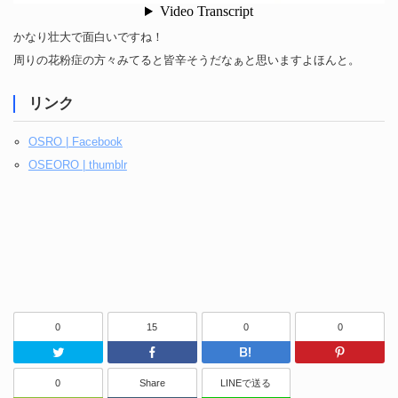
かなり壮大で面白いですね！
周りの花粉症の方々みてると皆辛そうだなぁと思いますよほんと。
リンク
OSRO | Facebook
OSEORO | thumblr
0
15
0
0
Twitter
Facebook
はてなブッ
0
Share
LINEで送る