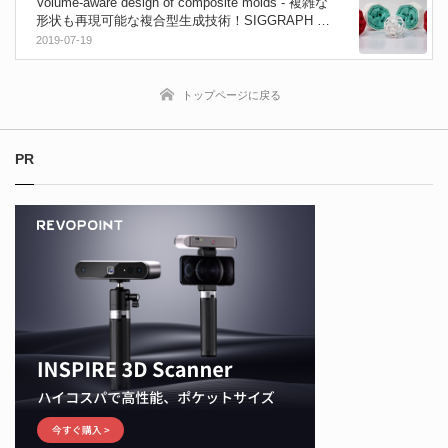
Volume-aware design of composite molds - 複雑な
形状も再現可能な複合型生成技術！SIGGRAPH 20
19論文
2019-07-19
トップページに戻る
PR