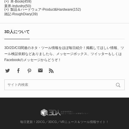
(+)
本-Book
(459)
業界-Industry
(50)
(+)
製品＆ハードウェア-Product&Hardware
(152)
雑記-RoughDiary
(39)
3D人について
3D/2D/CG関連のネタ・ツール情報をほぼ毎日紹介！掲載してほしい情報、ツ
ール検証依頼などありましたら、メッセージボックス、ツイッターもしくは
Facebookのメッセージからどうぞ！
X
Facebook
Pinterest
Contact
rss
毎日更新！2DCG／3DCG／VRニュース＆ツール情報サイト！