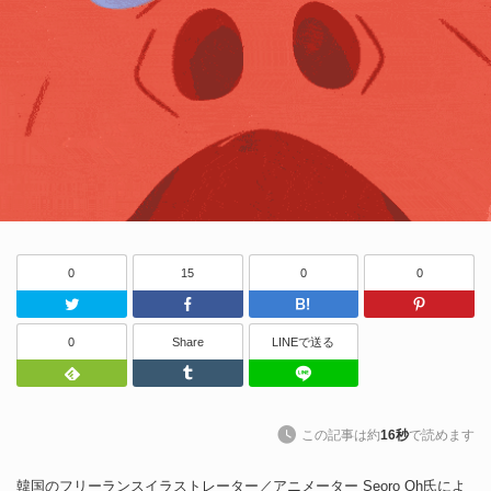
0
15
0
0
Twitter
Facebook
はてなブッ
0
Share
LINEで送る
Feedly
Tumblr
LINEで送る
この記事は約
16秒
で読めます
韓国のフリーランスイラストレーター／アニメーター Seoro Oh氏によ