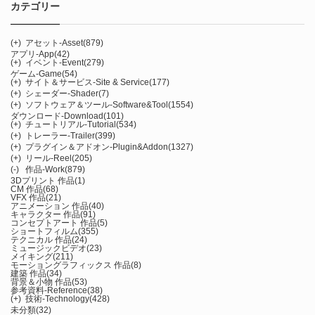
カテゴリー
(+)
アセット-Asset
(879)
アプリ-App
(42)
(+)
イベント-Event
(279)
ゲーム-Game
(54)
(+)
サイト＆サービス-Site & Service
(177)
(+)
シェーダー-Shader
(7)
(+)
ソフトウェア＆ツール-Software&Tool
(1554)
ダウンロード-Download
(101)
(+)
チュートリアル-Tutorial
(534)
(+)
トレーラー-Trailer
(399)
(+)
プラグイン＆アドオン-Plugin&Addon
(1327)
(+)
リール-Reel
(205)
(-)
作品-Work
(879)
3Dプリント 作品
(1)
CM 作品
(68)
VFX 作品
(21)
アニメーション 作品
(40)
キャラクター 作品
(91)
コンセプトアート 作品
(5)
ショートフィルム
(355)
テクニカル 作品
(24)
ミュージックビデオ
(23)
メイキング
(211)
モーショングラフィックス 作品
(8)
建築 作品
(34)
背景＆小物 作品
(53)
参考資料-Reference
(38)
(+)
技術-Technology
(428)
未分類
(32)