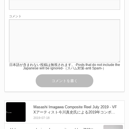
コメント
日本語が含まれない投稿は無視されます。-Posts that do not include the
Japanese will be ignored-（スパム対策-anti Spam-）
Masashi Imagawa Composite Reel July 2019 - VF
Xアーティスト今川真史氏による2019年コンポジ
ットリール！
2019-07-18