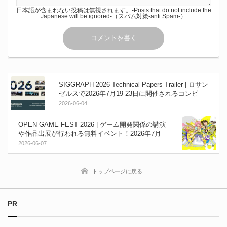
日本語が含まれない投稿は無視されます。-Posts that do not include the
Japanese will be ignored-（スパム対策-anti Spam-）
SIGGRAPH 2026 Technical Papers Trailer | ロサン
ゼルスで2026年7月19-23日に開催されるコンピュ
ータグラフィックスとインタラクティブ技術のイ
2026-06-04
ベント！技術論文トレーラーが公開！
OPEN GAME FEST 2026 | ゲーム開発関係の講演
や作品出展が行われる無料イベント！2026年7月11
日に京都コンピューター学院にて開催決定！セッ
2026-06-07
ション情報やハンズオン体験内容が公開！#OGF20
26
トップページに戻る
PR