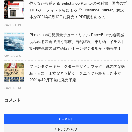
作りながら覚える Substance Painterの教科書 - 国内のプ
ロCGアーティストらによる「Substance Painter」解説
本が2021年2月12日に発売！PDF版もあるよ！
2021-01-14
Photoshop幻想風景チュートリアル PaperBlueの透明感
あふれる表現で描く都市、自然環境、乗り物 - イラスト
制作解説書の日本語版がボーンデジタルから発売中！
2015-06-05
ファンタジーキャラクターデザインブック - 魅力的な妖
精・人魚・王女などを描くテクニックを紹介した本が
2021年12月下旬に発売予定！
2021-12-13
コメント
0 コメント
0 トラックバック