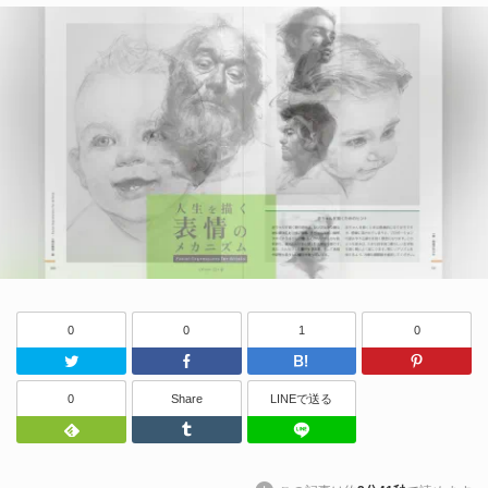
0
0
1
0
Twitter
Facebook
はてなブッ
0
Share
LINEで送る
Feedly
Tumblr
LINEで送る