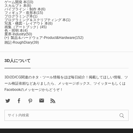
ゲーム開発 本
(10)
スカルプト 本
(6)
パイプライン・制作 本
(6)
フィギュア・造形本
(15)
プログラミング本
(1)
プログラミング＆スクリプティング 本
(1)
写真・構図・レイアウト 本
(6)
画集（アートブック）
(45)
色・照明 本
(4)
業界-Industry
(50)
(+)
製品＆ハードウェア-Product&Hardware
(152)
雑記-RoughDiary
(39)
3D人について
3D/2D/CG関連のネタ・ツール情報をほぼ毎日紹介！掲載してほしい情報、ツ
ール検証依頼などありましたら、メッセージボックス、ツイッターもしくは
Facebookのメッセージからどうぞ！
X
Facebook
Pinterest
Contact
rss