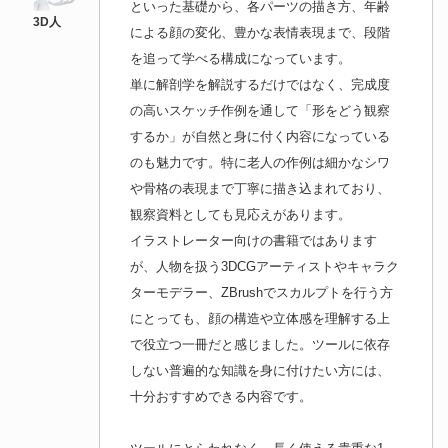
といった基礎から、各パーツの描き方、年齢
による顔の変化、豊かな表情表現まで、段階
を追って学べる構成になっています。
単に解剖学を解説するだけではなく、完成度
の高いスケッチ作例を通して「形をどう観察
するか」が自然と身に付く内容になっている
のも魅力です。特に老人の作例は細かなシワ
や骨格の表現まで丁寧に描き込まれており、
観察資料としても見応えがあります。
イラストレーター向けの書籍ではあります
が、人物を扱う3DCGアーティストやキャラク
ターモデラー、ZBrushでスカルプトを行う方
にとっても、顔の構造や立体感を理解する上
で役立つ一冊だと感じました。ツールに依存
しない普遍的な知識を身に付けたい方には、
十分おすすめできる内容です。