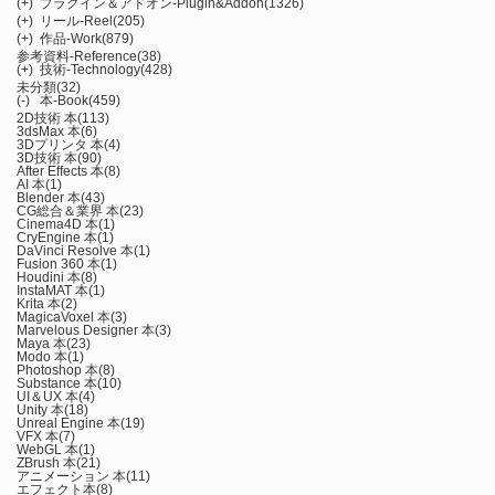
(+)
プラグイン＆アドオン-Plugin&Addon
(1326)
(+)
リール-Reel
(205)
(+)
作品-Work
(879)
参考資料-Reference
(38)
(+)
技術-Technology
(428)
未分類
(32)
(-)
本-Book
(459)
2D技術 本
(113)
3dsMax 本
(6)
3Dプリンタ 本
(4)
3D技術 本
(90)
After Effects 本
(8)
AI 本
(1)
Blender 本
(43)
CG総合＆業界 本
(23)
Cinema4D 本
(1)
CryEngine 本
(1)
DaVinci Resolve 本
(1)
Fusion 360 本
(1)
Houdini 本
(8)
InstaMAT 本
(1)
Krita 本
(2)
MagicaVoxel 本
(3)
Marvelous Designer 本
(3)
Maya 本
(23)
Modo 本
(1)
Photoshop 本
(8)
Substance 本
(10)
UI＆UX 本
(4)
Unity 本
(18)
Unreal Engine 本
(19)
VFX 本
(7)
WebGL 本
(1)
ZBrush 本
(21)
アニメーション 本
(11)
エフェクト本
(8)