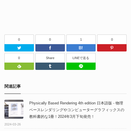
0
0
1
0
Twitter
Facebook
はてなブッ
0
Share
LINEで送る
Feedly
Tumblr
LINEで送る
関連記事
Physically Based Rendering 4th edition 日本語版 - 物理
ベースレンダリングやコンピューターグラフィックスの
教科書的な1冊！2024年3月下旬発売！
2024-03-26