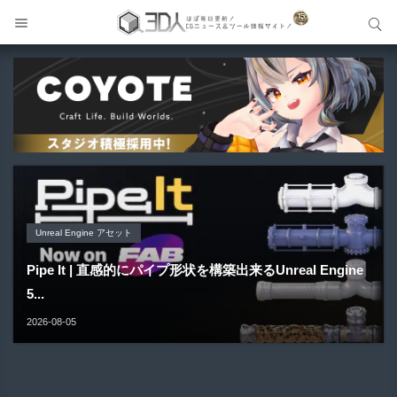
サイト内検索
サイト内検索
Unreal Engine アセット
Unreal Engine アセット
Unity 本
アセット-Asset
Blender アドオン
Pipe It | 直感的にパイプ形状を構築出来るUnreal Engine
Directive Utilities | ブループリントライブラリやエディタ
Unityエフェクトレシピブック パーツを組み合わせて作れ
SiroinoSotai | 完全無料＆CC0 で商用利用OKなVRChat
Bioform | 現役臨床医の3DCGアーティストが実際の解剖
5...
ス...
る | ktk.kum...
向け...
学に基づいて構築...
2026-08-05
2026-08-03
2026-08-03
2026-08-02
2026-08-01