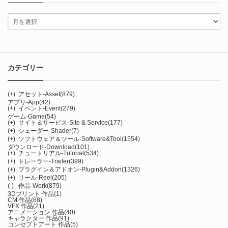
カテゴリー
(+)
アセット-Asset
(879)
アプリ-App
(42)
(+)
イベント-Event
(279)
ゲーム-Game
(54)
(+)
サイト＆サービス-Site & Service
(177)
(+)
シェーダー-Shader
(7)
(+)
ソフトウェア＆ツール-Software&Tool
(1554)
ダウンロード-Download
(101)
(+)
チュートリアル-Tutorial
(534)
(+)
トレーラー-Trailer
(399)
(+)
プラグイン＆アドオン-Plugin&Addon
(1326)
(+)
リール-Reel
(205)
(-)
作品-Work
(879)
3Dプリント 作品
(1)
CM 作品
(68)
VFX 作品
(21)
アニメーション 作品
(40)
キャラクター 作品
(91)
コンセプトアート 作品
(5)