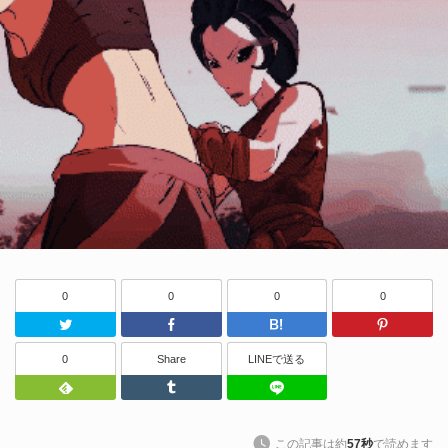
0
0
0
0
Twitter
Facebook
はてなブッ
0
Share
LINEで送る
Feedly
Tumblr
LINEで送る
この記事は約
57秒
で読めます