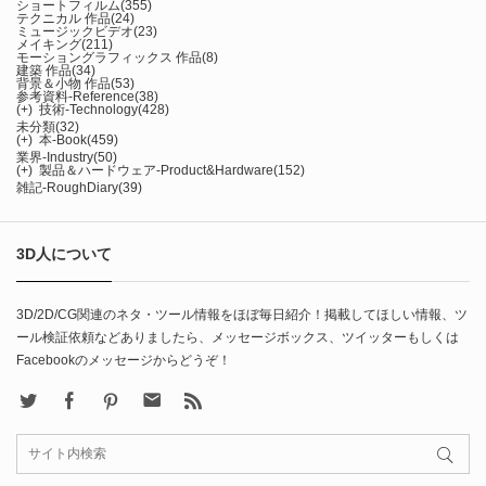
ショートフィルム
(355)
テクニカル 作品
(24)
ミュージックビデオ
(23)
メイキング
(211)
モーショングラフィックス 作品
(8)
建築 作品
(34)
背景＆小物 作品
(53)
参考資料-Reference
(38)
(+)
技術-Technology
(428)
未分類
(32)
(+)
本-Book
(459)
業界-Industry
(50)
(+)
製品＆ハードウェア-Product&Hardware
(152)
雑記-RoughDiary
(39)
3D人について
3D/2D/CG関連のネタ・ツール情報をほぼ毎日紹介！掲載してほしい情報、ツ
ール検証依頼などありましたら、メッセージボックス、ツイッターもしくは
Facebookのメッセージからどうぞ！
X
Facebook
Pinterest
Contact
rss