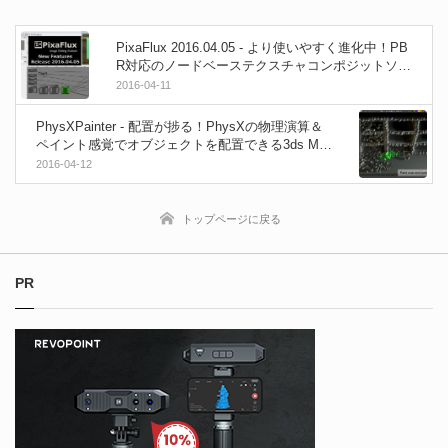
PixaFlux 2016.04.05 - より使いやすく進化中！PB
R対応のノードベーステクスチャコンポジットソフ
ト最新バージョン！無料！
2016-04-11
PhysXPainter - 配置が捗る！PhysXの物理演算＆
ペイント感覚でオブジェクトを配置できる3ds Ma
x用プラグイン！
2016-04-12
トップページに戻る
PR