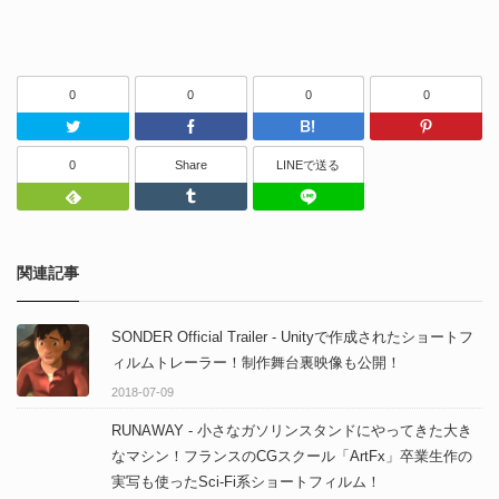
0
0
0
0
Twitter
Facebook
はてなブッ
0
Share
LINEで送る
Feedly
Tumblr
LINEで送る
関連記事
SONDER Official Trailer - Unityで作成されたショートフ
ィルムトレーラー！制作舞台裏映像も公開！
2018-07-09
RUNAWAY - 小さなガソリンスタンドにやってきた大き
なマシン！フランスのCGスクール「ArtFx」卒業生作の
実写も使ったSci-Fi系ショートフィルム！