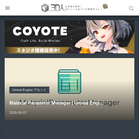
サイト内検索
サイト内検索
Unreal Engine アセット
Unreal Engine アセット
Unity 本
アセット-Asset
Unreal Engine アセット
Pipe It | 直感的にパイプ形状を構築出来るUnreal Engine
Directive Utilities | ブループリントライブラリやエディタ
Unityエフェクトレシピブック パーツを組み合わせて作れ
SiroinoSotai | 完全無料＆CC0 で商用利用OKなVRChat
Material Parameter Manager | Unreal Engi...
5...
ス...
る | ktk.kum...
向け...
2026-08-07
2026-08-05
2026-08-03
2026-08-03
2026-08-02