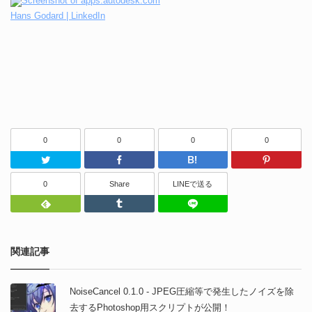
Hans Godard | LinkedIn
0
0
0
0
Twitter
Facebook
はてなブッ
0
Share
LINEで送る
Feedly
Tumblr
LINEで送る
関連記事
NoiseCancel 0.1.0 - JPEG圧縮等で発生したノイズを除
去するPhotoshop用スクリプトが公開！