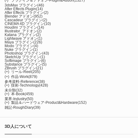
(-)
プラグイン＆アドオン-Plugin&Addon
(1327)
3dsMax プラグイン
(46)
After Effects Plugin
(14)
After Effects プラグイン
(2)
Blender アドオン
(952)
Cascadeur プラグイン
(2)
CINEMA 4D プラグイン
(10)
Houdini プラグイン
(14)
Illustrator_アドオン
(2)
Katana プラグイン
(2)
Lightwave アドオン
(1)
Maya プラグイン
(226)
Modo プラグイン
(4)
Nuke プラグイン
(1)
Photoshop プラグイン
(43)
SketchUp プラグイン
(1)
Softimage プラグイン
(6)
Substance プラグイン
(5)
ZBrush プラグイン
(21)
(+)
リール-Reel
(205)
(+)
作品-Work
(879)
参考資料-Reference
(38)
(+)
技術-Technology
(428)
未分類
(32)
(+)
本-Book
(459)
業界-Industry
(50)
(+)
製品＆ハードウェア-Product&Hardware
(152)
雑記-RoughDiary
(39)
3D人について