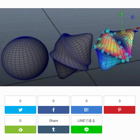
0
0
0
0
Twitter
Facebook
はてなブッ
0
Share
LINEで送る
Feedly
Tumblr
LINEで送る