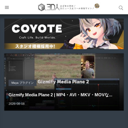
サイト内検索
サイト内検索
Unreal Engine アセット
Unreal Engine アセット
Unity 本
Maya プラグイン
Unreal Engine アセット
Pipe It | 直感的にパイプ形状を構築出来るUnreal Engine
Directive Utilities | ブループリントライブラリやエディタ
Unityエフェクトレシピブック パーツを組み合わせて作れ
Gizmify Media Plane 2 | MP4・AVI・MKV・MOVな...
Material Parameter Manager | Unreal Engi...
5...
ス...
る | ktk.kum...
2026-08-08
2026-08-07
2026-08-05
2026-08-03
2026-08-03