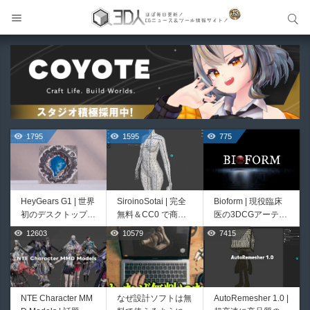
サイト内検索
サイト内検索
1795
1595
775
HeyGears G1 | 世界
SiroinoSotai | 完全
Bioform | 現役臨床
初のデスクトップ型
無料＆CC0 で商用
医の3DCGアーティ
フルカラー3D＆UV
利用OKなVRChat向
ストが実際の解剖学
12603
10579
7415
518
414
統合型プリンターが
け共通素体3Dモデ
に基づいて構築した
登場！
ルが正式リリース！
プロシージャルな生
程よいポリ数＆トポ
物学的Blenderマテ
ロジーにも注目！
リアルアセットアド
オン！無料お試し版
NTE Character MM
なぜ設計ソフトは無
AutoRemesher 1.0 |
Unityエフェクトレ
Directive Utilities |
もあるよ！