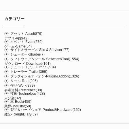
カテゴリー
(+)
アセット-Asset
(879)
アプリ-App
(42)
(+)
イベント-Event
(279)
ゲーム-Game
(54)
(+)
サイト＆サービス-Site & Service
(177)
(+)
シェーダー-Shader
(7)
(+)
ソフトウェア＆ツール-Software&Tool
(1554)
ダウンロード-Download
(101)
(+)
チュートリアル-Tutorial
(534)
(+)
トレーラー-Trailer
(399)
(+)
プラグイン＆アドオン-Plugin&Addon
(1326)
(+)
リール-Reel
(205)
(+)
作品-Work
(879)
参考資料-Reference
(38)
(+)
技術-Technology
(428)
未分類
(32)
(+)
本-Book
(459)
業界-Industry
(50)
(+)
製品＆ハードウェア-Product&Hardware
(152)
雑記-RoughDiary
(39)