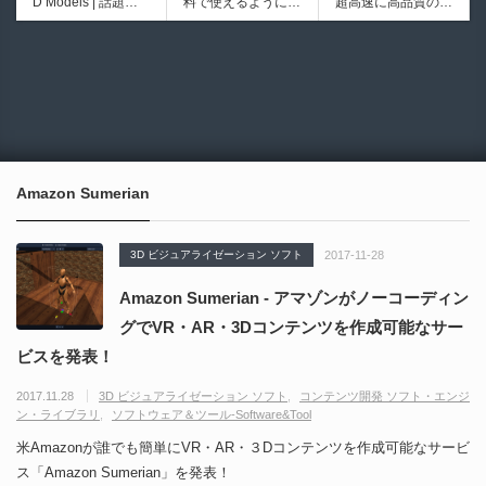
D Models | 話題の
料で使えるようにな
超高速に高品質のク
シピブック パーツ
ブループリントライ
ゲーム『NTE（Nev
ったのか──3D-CA
ワッドポリゴンでリ
を組み合わせて作れ
ブラリやエディタス
6930
6013
erness to Evernes
D民主化の40年史 |
メッシュ可能なオー
る | ktk.kumamoto氏
クリプト API の機
s）』のキャラクタ
3D-CADはなぜ0円
プンソースツール！
によるUnity向けエ
能不足を補う無料＆
ー3Dモデルが公式
で使える時代になっ
MITライセンスとな
フェクト教本が202
オープンソースのU
から無料配布中！M
たのか？ CAD民主
り正式バージョンが
6年7月13日に発
nreal Engine 5プラ
MD（PMX）形式！
化の歴史を振り返る
公開！
売！
グイン！
How I Built a Duelin
Blender Buddy | AP
動画をFabSceneが
g Retractable Light
Iキー不要！Llama.c
公開！
saber V4 | 決闘も可
ppを採用し完全に
Amazon Sumerian
能な伸縮式ライトセ
ローカル動作！Ble
ーバーの開発メイキ
nderのドキュメン
ング映像！
トを網羅したBlend
3D ビジュアライゼーション ソフト
2017-11-28
er向けAIエージェン
ト！無料公開！ by
Amazon Sumerian - アマゾンがノーコーディン
CGMatter
グでVR・AR・3Dコンテンツを作成可能なサー
ビスを発表！
2017.11.28
3D ビジュアライゼーション ソフト
コンテンツ開発 ソフト・エンジ
ン・ライブラリ
ソフトウェア＆ツール-Software&Tool
米Amazonが誰でも簡単にVR・AR・３Dコンテンツを作成可能なサービ
ス「Amazon Sumerian」を発表！