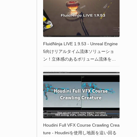
FluidNinja LIVE 1.9.53 - Unreal Engine
5向けリアルタイム流体ソリューショ
ン！立体感のあるボリューム流体を実
現可能になった最新アップデートがリ
リース！
Houdini Full VFX Course Crawling Crea
ture - Houdiniを使用し地面を這い回る