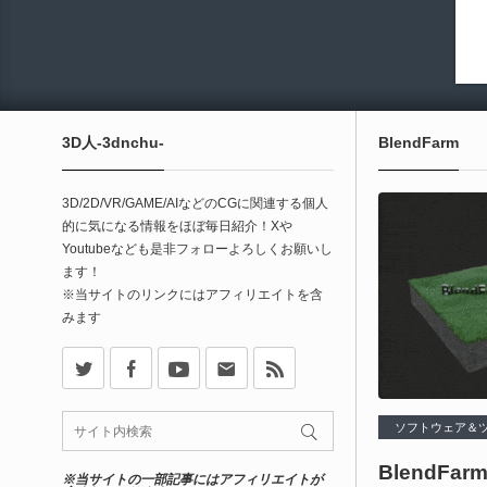
3D人-3dnchu-
BlendFarm
3D/2D/VR/GAME/AIなどのCGに関連する個人
的に気になる情報をほぼ毎日紹介！Xや
Youtubeなども是非フォローよろしくお願いし
ます！
※当サイトのリンクにはアフィリエイトを含
みます
X
Facebook
Youtube
Contact
rss
ソフトウェア＆ツール-
BlendFar
※当サイトの一部記事にはアフィリエイトが