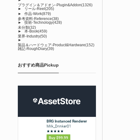
プラグイン＆アドオン-Plugin&Addon
(1326)
►
リール-Reel
(205)
►
作品-Work
(879)
参考資料-Reference
(38)
►
技術-Technology
(428)
未分類
(32)
►
本-Book
(459)
業界-Industry
(50)
►
製品＆ハードウェア-Product&Hardware
(152)
雑記-RoughDiary
(39)
おすすめ商品Pickup