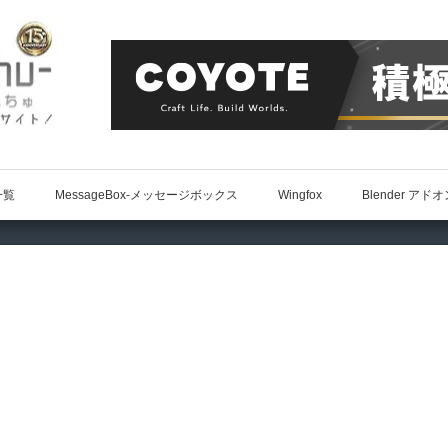
一覧
MessageBox-メッセージボックス
Wingfox
Blender アド