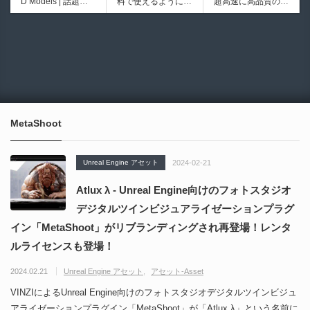
D Models | 話題の
料で使えるようにな
超高速に高品質のク
シピブック パーツ
ブループリントライ
ゲーム『NTE（Nev
ったのか──3D-CA
ワッドポリゴンでリ
を組み合わせて作れ
ブラリやエディタス
6931
6017
erness to Evernes
D民主化の40年史 |
メッシュ可能なオー
る | ktk.kumamoto氏
クリプト API の機
s）』のキャラクタ
3D-CADはなぜ0円
プンソースツール！
によるUnity向けエ
能不足を補う無料＆
ー3Dモデルが公式
で使える時代になっ
MITライセンスとな
フェクト教本が202
オープンソースのU
から無料配布中！M
たのか？ CAD民主
り正式バージョンが
6年7月13日に発
nreal Engine 5プラ
MD（PMX）形式！
化の歴史を振り返る
公開！
売！
グイン！
How I Built a Duelin
Blender Buddy | AP
動画をFabSceneが
g Retractable Light
Iキー不要！Llama.c
公開！
saber V4 | 決闘も可
ppを採用し完全に
MetaShoot
能な伸縮式ライトセ
ローカル動作！Ble
ーバーの開発メイキ
nderのドキュメン
ング映像！
トを網羅したBlend
Unreal Engine アセット
2024-02-21
er向けAIエージェン
ト！無料公開！ by
Atlux λ - Unreal Engine向けのフォトスタジオ
CGMatter
デジタルツインビジュアライゼーションプラグ
イン「MetaShoot」がリブランディングされ再登場！レンタ
ルライセンスも登場！
2024.02.21
Unreal Engine アセット
アセット-Asset
VINZIによるUnreal Engine向けのフォトスタジオデジタルツインビジュ
アライゼーションプラグイン「MetaShoot」が「Atlux λ」という名前に