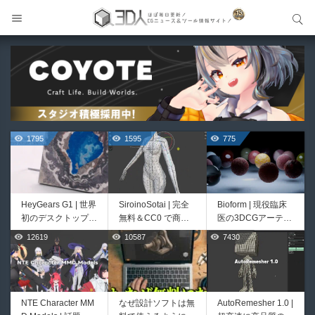
サイト内検索
サイト内検索
1795
1595
775
HeyGears G1 | 世界
SiroinoSotai | 完全
Bioform | 現役臨床
初のデスクトップ型
無料＆CC0 で商用
医の3DCGアーティ
フルカラー3D＆UV
利用OKなVRChat向
ストが実際の解剖学
12619
10587
7430
518
414
統合型プリンターが
け共通素体3Dモデ
に基づいて構築した
登場！
ルが正式リリース！
プロシージャルな生
程よいポリ数＆トポ
物学的Blenderマテ
ロジーにも注目！
リアルアセットアド
オン！無料お試し版
NTE Character MM
なぜ設計ソフトは無
AutoRemesher 1.0 |
Unityエフェクトレ
Directive Utilities |
もあるよ！