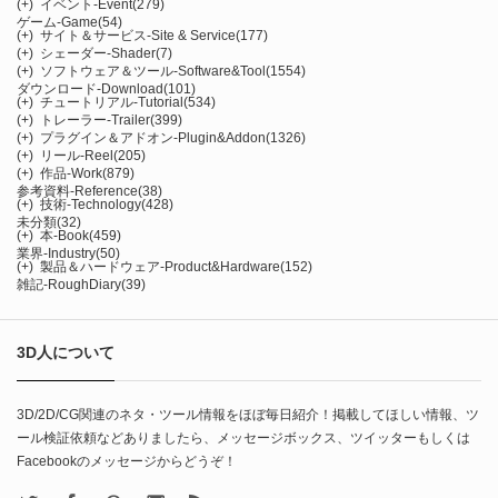
(+)
イベント-Event
(279)
ゲーム-Game
(54)
(+)
サイト＆サービス-Site & Service
(177)
(+)
シェーダー-Shader
(7)
(+)
ソフトウェア＆ツール-Software&Tool
(1554)
ダウンロード-Download
(101)
(+)
チュートリアル-Tutorial
(534)
(+)
トレーラー-Trailer
(399)
(+)
プラグイン＆アドオン-Plugin&Addon
(1326)
(+)
リール-Reel
(205)
(+)
作品-Work
(879)
参考資料-Reference
(38)
(+)
技術-Technology
(428)
未分類
(32)
(+)
本-Book
(459)
業界-Industry
(50)
(+)
製品＆ハードウェア-Product&Hardware
(152)
雑記-RoughDiary
(39)
3D人について
3D/2D/CG関連のネタ・ツール情報をほぼ毎日紹介！掲載してほしい情報、ツ
ール検証依頼などありましたら、メッセージボックス、ツイッターもしくは
Facebookのメッセージからどうぞ！