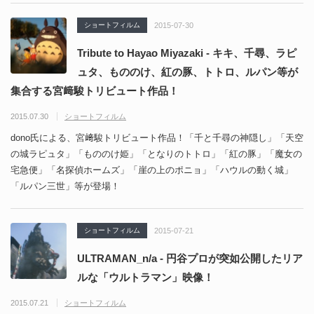
ショートフィルム
2015-07-30
Tribute to Hayao Miyazaki - キキ、千尋、ラピ
ュタ、もののけ、紅の豚、トトロ、ルパン等が
集合する宮﨑駿トリビュート作品！
2015.07.30
ショートフィルム
dono氏による、宮﨑駿トリビュート作品！「千と千尋の神隠し」「天空
の城ラピュタ」「もののけ姫」「となりのトトロ」「紅の豚」「魔女の
宅急便」「名探偵ホームズ」「崖の上のポニョ」「ハウルの動く城」
「ルパン三世」等が登場！
ショートフィルム
2015-07-21
ULTRAMAN_n/a - 円谷プロが突如公開したリア
ルな「ウルトラマン」映像！
2015.07.21
ショートフィルム