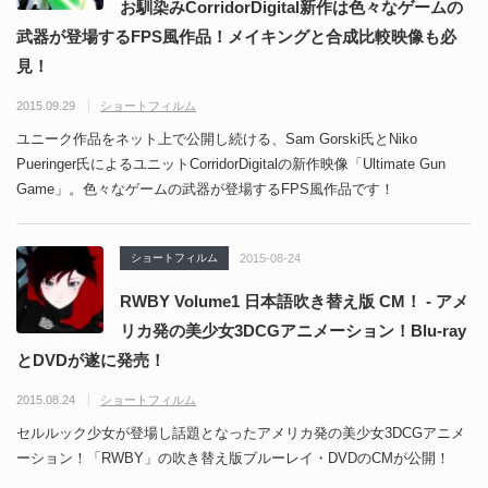
お馴染みCorridorDigital新作は色々なゲームの
武器が登場するFPS風作品！メイキングと合成比較映像も必
見！
2015.09.29
ショートフィルム
ユニーク作品をネット上で公開し続ける、Sam Gorski氏とNiko
Pueringer氏によるユニットCorridorDigitalの新作映像「Ultimate Gun
Game」。色々なゲームの武器が登場するFPS風作品です！
ショートフィルム
2015-08-24
RWBY Volume1 日本語吹き替え版 CM！ - アメ
リカ発の美少女3DCGアニメーション！Blu-ray
とDVDが遂に発売！
2015.08.24
ショートフィルム
セルルック少女が登場し話題となったアメリカ発の美少女3DCGアニメ
ーション！「RWBY」の吹き替え版ブルーレイ・DVDのCMが公開！