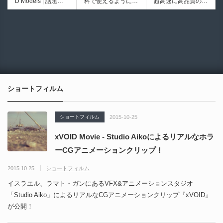
D Models | 話題の
料で使えるようにな
超高速に高品質のク
シピブック パーツ
ブループリントライ
ゲーム『NTE（Nev
ったのか──3D-CA
ワッドポリゴンでリ
を組み合わせて作れ
ブラリやエディタス
6930
6013
erness to Evernes
D民主化の40年史 |
メッシュ可能なオー
る | ktk.kumamoto氏
クリプト API の機
s）』のキャラクタ
3D-CADはなぜ0円
プンソースツール！
によるUnity向けエ
能不足を補う無料＆
ー3Dモデルが公式
で使える時代になっ
MITライセンスとな
フェクト教本が202
オープンソースのU
から無料配布中！M
たのか？ CAD民主
り正式バージョンが
6年7月13日に発
nreal Engine 5プラ
MD（PMX）形式！
化の歴史を振り返る
公開！
売！
グイン！
How I Built a Duelin
Blender Buddy | AP
動画をFabSceneが
g Retractable Light
Iキー不要！Llama.c
公開！
saber V4 | 決闘も可
ppを採用し完全に
ショートフィルム
能な伸縮式ライトセ
ローカル動作！Ble
ーバーの開発メイキ
nderのドキュメン
ング映像！
トを網羅したBlend
ショートフィルム
2015-10-25
er向けAIエージェン
ト！無料公開！ by
xVOID Movie - Studio Aikoによるリアルなホラ
CGMatter
ーCGアニメーションクリップ！
2015.10.25
ショートフィルム
イスラエル、ラマト・ガンにあるVFX&アニメーションスタジオ
「Studio Aiko」によるリアルなCGアニメーションクリップ『xVOID』
が公開！