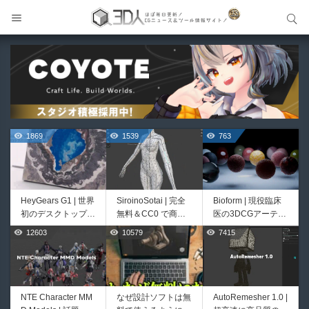
サイト内検索
サイト内検索
1869
1539
763
HeyGears G1 | 世界
SiroinoSotai | 完全
Bioform | 現役臨床
初のデスクトップ型
無料＆CC0 で商用
医の3DCGアーティ
フルカラー3D＆UV
利用OKなVRChat向
ストが実際の解剖学
12603
10579
7415
499
400
統合型プリンターが
け共通素体3Dモデ
に基づいて構築した
登場！
ルが正式リリース！
プロシージャルな生
程よいポリ数＆トポ
物学的Blenderマテ
ロジーにも注目！
リアルアセットアド
オン！無料お試し版
NTE Character MM
なぜ設計ソフトは無
AutoRemesher 1.0 |
Unityエフェクトレ
Directive Utilities |
もあるよ！