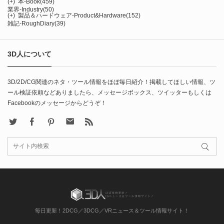
(+)
本-Book
(459)
業界-Industry
(50)
(+)
製品＆ハードウェア-Product&Hardware
(152)
雑記-RoughDiary
(39)
3D人について
3D/2D/CG関連のネタ・ツール情報をほぼ毎日紹介！掲載してほしい情報、ツ
ール検証依頼などありましたら、メッセージボックス、ツイッターもしくは
Facebookのメッセージからどうぞ！
X
Facebook
Pinterest
Contact
rss
毎日更新！2DCG／3DCG／VRニュース＆ツール情報サイト！