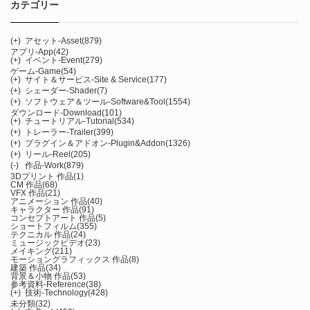
カテゴリー
(+)
アセット-Asset
(879)
アプリ-App
(42)
(+)
イベント-Event
(279)
ゲーム-Game
(54)
(+)
サイト＆サービス-Site & Service
(177)
(+)
シェーダー-Shader
(7)
(+)
ソフトウェア＆ツール-Software&Tool
(1554)
ダウンロード-Download
(101)
(+)
チュートリアル-Tutorial
(534)
(+)
トレーラー-Trailer
(399)
(+)
プラグイン＆アドオン-Plugin&Addon
(1326)
(+)
リール-Reel
(205)
(-)
作品-Work
(879)
3Dプリント 作品
(1)
CM 作品
(68)
VFX 作品
(21)
アニメーション 作品
(40)
キャラクター 作品
(91)
コンセプトアート 作品
(5)
ショートフィルム
(355)
テクニカル 作品
(24)
ミュージックビデオ
(23)
メイキング
(211)
モーショングラフィックス 作品
(8)
建築 作品
(34)
背景＆小物 作品
(53)
参考資料-Reference
(38)
(+)
技術-Technology
(428)
未分類
(32)