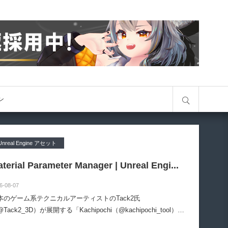
サイト内検索
オン
Unreal Engine アセット
terial Parameter Manager | Unreal Engi...
6-08-07
本のゲーム系テクニカルアーティストのTack2氏
Tack2_3D）が展開する「Kachipochi（@kachipochi_tool）」
る、Unreal Engine向けエディタープラグイン「Material