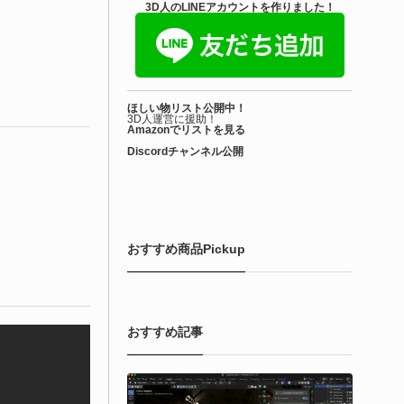
きを読む
3D人のLINEアカウントを作りました！
アセット-Asset
iroinoSotai | 完全無料＆CC0 で商用利用OK
ほしい物リスト公開中！
VRChat向け...
3D人運営に援助！
Amazonでリストを見る
Discordチャンネル公開
6-08-02
バターモデラーの しろいの氏（@SiroinoWorks）が以前から進
共有を行っていた素体モデル「SironoSotai」をリリースしまし
！
おすすめ商品Pickup
きを読む
おすすめ記事