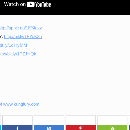
http://apple.co/1ESIezv
Y:
http://bit.ly/1FYoK3n
/bit.ly/1ciHyMM
ttp://bit.ly/1PZJHQk
Twitter
Facebook
はてなブックマーク
Pinterest