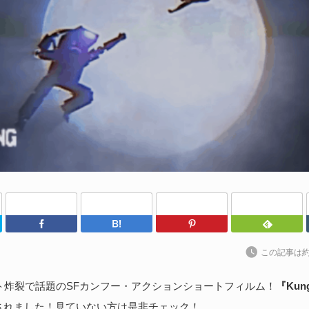
や
202
Un
ブ
スの
れ
続
U
わ
Twitter
Facebook
はてなブックマーク
Pinterest
202
kt
この記事は
ト
に
ト炸裂で話題のSFカンフー・アクションショートフィルム！
『Kung
されました！見ていない方は是非チェック！