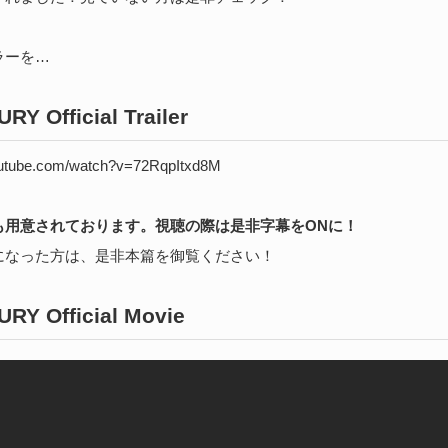
続
ラーを…
S
RY Official Trailer
な
outube.com/watch?v=72RqpItxd8M
202
ア
捗
も用意されております。視聴の際は是非字幕をONに！
た
になった方は、是非本篇を御覧ください！
続
RY Official Movie