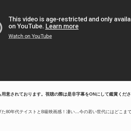
も用意されております。視聴の際は是非字幕をONにして鑑賞くだ
げた80年代テイストとB級映画感！凄い…今の若い世代にはどこま