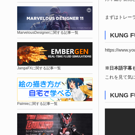
まずはトレー
MarvelousDesignerに関する記事一覧
KUNG FU
https://www.y
※日本語字幕
JangaFXに関する記事一覧
これを見て気
KUNG FU
Palmieに関する記事一覧