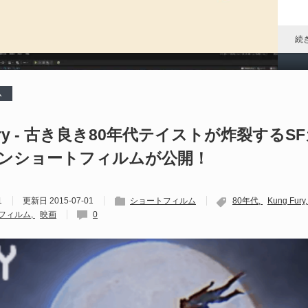
P
ア
ル
続
ム
P
al
Fury - 古き良き80年代テイストが炸裂するS
ンショートフィルムが公開！
202
S
Un
1
更新日
2015-07-01
ショートフィルム
80年代
Kung Fury
れ
フィルム
映画
0
続
D