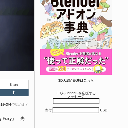
エディタス...
6-08-03
real Directiveによる「Directive Utilities」はブループリントライ
ラリやエディタスクリプト API の機能不足を補うオープンソー
 Unreal Engine プラグインです。FabとGithub上で無料公開さ
ています！
きを読む
Unity 本
nityエフェクトレシピブック パーツを組み合
3D人紹介記事はこちら
Share
せて作れる | ktk.kum...
Feedly
Tumblr
3D人-3dnchu-を応援する
メッセージ
6-08-03
k.kumamoto氏によるUnity向けエフェクト教本「Unityエフェク
約
1分3秒
で読めます
寄付
USD
レシピブック パーツを組み合わせて作れる」が2026年7月13日
翔泳社から発売されています！
 Fury』
先