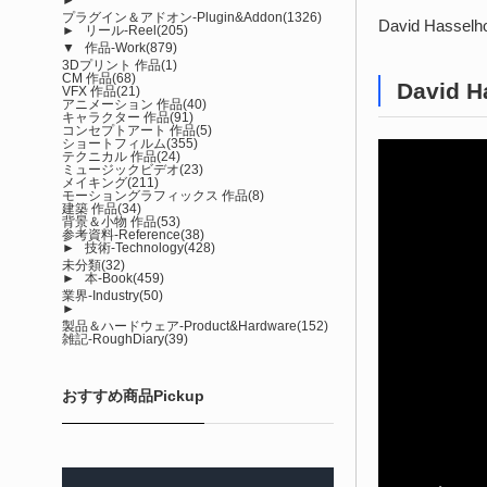
プラグイン＆アドオン-Plugin&Addon
(1326)
David Ha
►
リール-Reel
(205)
▼
作品-Work
(879)
3Dプリント 作品
(1)
CM 作品
(68)
David H
VFX 作品
(21)
アニメーション 作品
(40)
キャラクター 作品
(91)
コンセプトアート 作品
(5)
ショートフィルム
(355)
テクニカル 作品
(24)
ミュージックビデオ
(23)
メイキング
(211)
モーショングラフィックス 作品
(8)
建築 作品
(34)
背景＆小物 作品
(53)
参考資料-Reference
(38)
►
技術-Technology
(428)
未分類
(32)
►
本-Book
(459)
業界-Industry
(50)
►
製品＆ハードウェア-Product&Hardware
(152)
雑記-RoughDiary
(39)
おすすめ商品Pickup