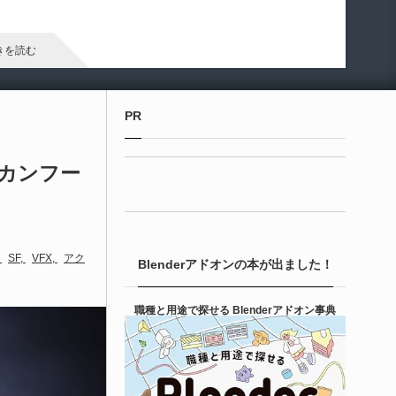
arameter Manager」が公開されています。マテリアルやマテリ
ル関数のパラメータ管理・整理・編集を効率化するためのツー
です。
きを読む
Unreal Engine アセット
PR
ipe It | 直感的にパイプ形状を構築出来るUnre
 Engine 5...
Fカンフー
6-08-05
entient Softwareによる、直感的にパイプ形状を構築出来る
real Engine 5向けプラグイン「Pipe It」がFab上でリリースさ
SF
VFX
アク
Blenderアドオンの本が出ました！
ました！
きを読む
職種と用途で探せる Blenderアドオン事典
Unreal Engine アセット
irective Utilities | ブループリントライブラリ