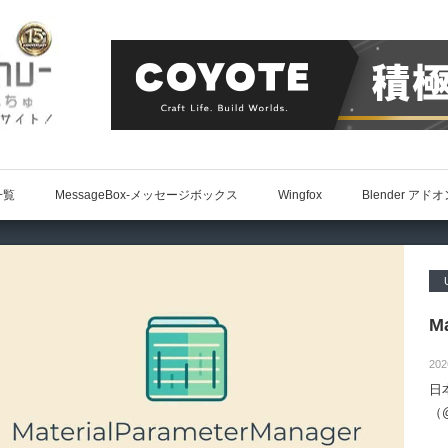
一覧
MessageBox-メッセージボックス
Wingfox
Blender アド
Ma
202
日
（@
によ