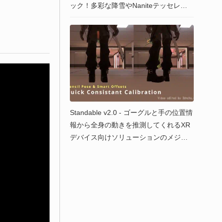
ック！多彩な降雪やNaniteテッセレー
ション対応積雪マテリアルも同梱！
Standable v2.0 - ゴーグルと手の位置情
報から全身の動きを推測してくれるXR
デバイス向けソリューションのメジャ
ーアップデートが2024年5月22日にリ
リース予定！ 多彩なポーズに対応する
他追加センサーによるFBTも可能に！