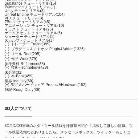
Substance チュートリアル
(15)
Twinmotion チュートリアル
(1)
Unity チュートリアル
(8)
Unreal Engine チュートリアル
(104)
VFX チュートリアル
(3)
ZBrush チュートリアル
(45)
アニメーション チュートリアル
(10)
イラスト チュートリアル
(25)
ゲームアセット チュートリアル
(6)
シェーダー チュートリアル
(1)
スカルプトチュートリアル
(1)
(+)
トレーラー-Trailer
(399)
(+)
プラグイン＆アドオン-Plugin&Addon
(1326)
(+)
リール-Reel
(205)
(+)
作品-Work
(879)
参考資料-Reference
(38)
(+)
技術-Technology
(428)
未分類
(32)
(+)
本-Book
(459)
業界-Industry
(50)
(+)
製品＆ハードウェア-Product&Hardware
(152)
雑記-RoughDiary
(39)
3D人について
3D/2D/CG関連のネタ・ツール情報をほぼ毎日紹介！掲載してほしい情報、ツ
ール検証依頼などありましたら、メッセージボックス、ツイッターもしくは