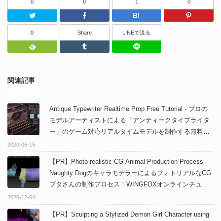
0
0
1
0
Twitter
Facebook
はてなブッ
0
Share
LINEで送る
Feedly
Tumblr
LINEで送る
関連記事
Antique Typewriter Realtime Prop Free Tutorial - プロの
モデルアーティストによる「アンティークタイプライタ
ー」のゲーム対応リアルタイムモデルを制作する無料チ
ュートリアル！
2020-06-15
【PR】Photo-realistic CG Animal Production Process -
Naughty DogのキャラモデラーによるフォトリアルなCG
ブタさんの制作プロセス！WINGFOXオンラインチュー
トリアルコース！
2020-12-04
【PR】Sculpting a Stylized Demon Girl Character using