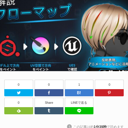
0
0
1
0
Twitter
Facebook
はてなブッ
0
Share
LINEで送る
Feedly
Tumblr
LINEで送る
この記事は約
1分39秒
で読めます