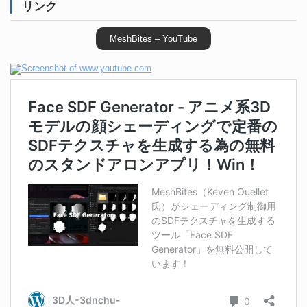
リンク
MeshBites – YouTube