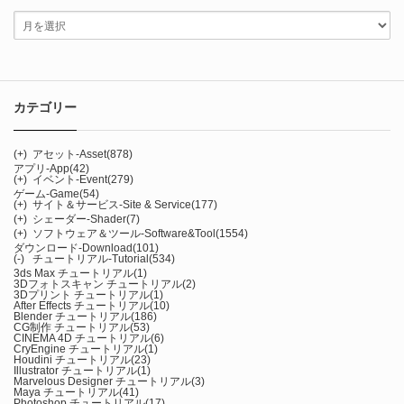
カテゴリー
(+)
アセット-Asset
(878)
アプリ-App
(42)
(+)
イベント-Event
(279)
ゲーム-Game
(54)
(+)
サイト＆サービス-Site & Service
(177)
(+)
シェーダー-Shader
(7)
(+)
ソフトウェア＆ツール-Software&Tool
(1554)
ダウンロード-Download
(101)
(-)
チュートリアル-Tutorial
(534)
3ds Max チュートリアル
(1)
3Dフォトスキャン チュートリアル
(2)
3Dプリント チュートリアル
(1)
After Effects チュートリアル
(10)
Blender チュートリアル
(186)
CG制作 チュートリアル
(53)
CINEMA 4D チュートリアル
(6)
CryEngine チュートリアル
(1)
Houdini チュートリアル
(23)
Illustrator チュートリアル
(1)
Marvelous Designer チュートリアル
(3)
Maya チュートリアル
(41)
Photoshop チュートリアル
(17)