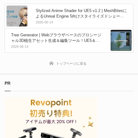
Stylized Anime Shader for UE5 v1.2 | MeshBitesに
よるUnreal Engine 5向けスタイライズドシェーダ
ーの最新アップデート！
2026-06-14
Tree Generator | Webブラウザベースのプロシージ
ャル3D植生アセット生成＆編集ツール！UE5＆Me
gaPlants＆Unityなどにも出力可能！スタンドアロ
2026-06-14
ン版もあり！
トップページに戻る
PR