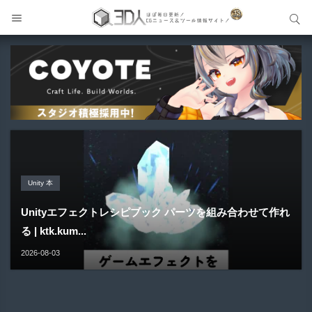
サイト内検索
サイト内検索
Unreal Engine アセット
Unreal Engine アセット
Unity 本
アセット-Asset
Blender アドオン
Pipe It | 直感的にパイプ形状を構築出来るUnreal Engine
Directive Utilities | ブループリントライブラリやエディタ
Unityエフェクトレシピブック パーツを組み合わせて作れ
SiroinoSotai | 完全無料＆CC0 で商用利用OKなVRChat
Bioform | 現役臨床医の3DCGアーティストが実際の解剖
5...
ス...
る | ktk.kum...
向け...
学に基づいて構築...
2026-08-05
2026-08-03
2026-08-03
2026-08-02
2026-08-01