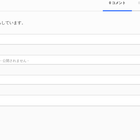
CM風
0 コメント
ース！「
取り扱
ちしています。
) - 公開されません -