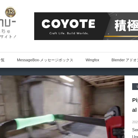
一覧
MessageBox-メッセージボックス
Wingfox
Blender アド
P
al
202
S
Un