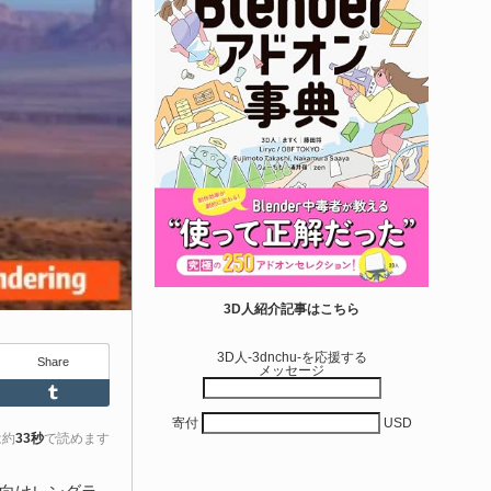
せて作れる | ktk.kum...
6-08-03
k.kumamoto氏によるUnity向けエフェクト教本「Unityエフェク
レシピブック パーツを組み合わせて作れる」が2026年7月13日
翔泳社から発売されています！
きを読む
アセット-Asset
iroinoSotai | 完全無料＆CC0 で商用利用OK
3D人紹介記事はこちら
VRChat向け...
3D人-3dnchu-を応援する
Share
メッセージ
6-08-02
Feedly
Tumblr
バターモデラーの しろいの氏（@SiroinoWorks）が以前から進
寄付
USD
共有を行っていた素体モデル「SironoSotai」をリリースしまし
は約
33秒
で読めます
！