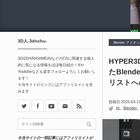
3D人-3dnchu-
Blender アドオン
3D/2D/VR/GAME/AIなどのCGに関連する個人
HYPER3
的に気になる情報をほぼ毎日紹介！Xや
たBle
Youtubeなども是非フォローよろしくお願いし
ます！
リストへ
※当サイトのリンクにはアフィリエイトを含
みます
X
Facebook
Youtube
Contact
rss
投稿日
2025-03-1
AI
Blender
※当サイトの一部記事にはアフィリエイトが