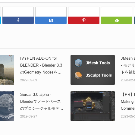
Twitter
Facebook
はてなブックマーク
Pinterest
IVYPEN ADD-ON for
JMesh a
BLENDER - Blender 3.3
- モデ
のGeometry Nodesを活
トを補
用した蔦生成アドオンが
集！Ble
2022-09-09
2020-02-
無料公開！
アドオ
Sorcar 3.0 alpha -
【PR】Ma
Blenderでノードベース
Making 
のプロシージャルモデリ
Commerc
ングを可能にする無料ア
Blender
2019-09-27
2023-05-
ドオン！2.8対応版が公
Jeweler
開！
【Bundl