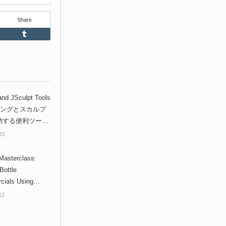
Share
Feedly
Tumblr
nd JSculpt Tools
リングとスカルプ
助する便利ツール
nder 2.8向け無料
03
ン！
sterclass:
Bottle
ials Using
 & Rendering For
12
s With Blender
e】 - Blenderで