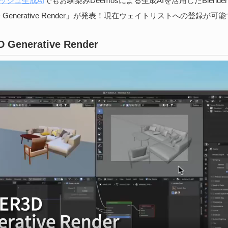
メッシュ生成AI
でもお馴染みDeemosによる生成AIを活用したBlend
続
D Generative Render」が発表！現在ウェイトリストへの登録が可
 Generative Render
B
実
202
医師
る、
Bi
続