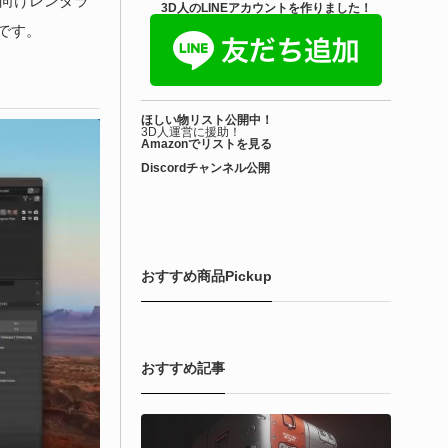
er向けレンダラ
きを読む
3D人のLINEアカウントを作りました！
能です。
Blender アドオン
ioform | 現役臨床医の3DCGアーティストが
ほしい物リスト公開中！
際の解剖学に基づいて構築...
3D人運営に援助！
Amazonでリストを見る
Discordチャンネル公開
6-08-01
で3DアーティストのLimitless Creative（Hamza Meo氏）によ
生物学的Blenderマテリアルアセット「Bioform - Procedural
ological Materials」がリリースされました！
おすすめ商品Pickup
きを読む
おすすめ記事