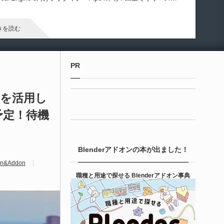
ました！
きを読む
Unreal Engine アセット
PR
irective Utilities | ブループリントライブラリ
エディタス...
成AIを活用し
予定！待機
6-08-03
real Directiveによる「Directive Utilities」はブループリントライ
ラリやエディタスクリプト API の機能不足を補うオープンソー
Blenderアドオンの本が出ました！
 Unreal Engine プラグインです。FabとGithub上で無料公開さ
ています！
&Addon
きを読む
職種と用途で探せる Blenderアドオン事典
Unity 本
nityエフェクトレシピブック パーツを組み合