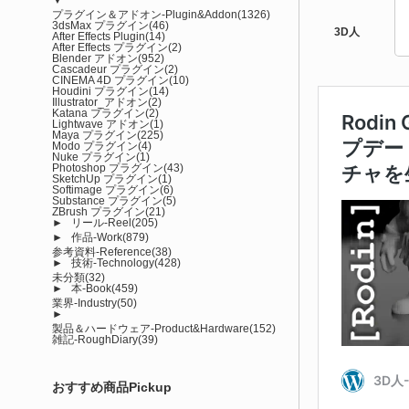
プラグイン＆アドオン-Plugin&Addon
(1326)
3dsMax プラグイン
(46)
After Effects Plugin
(14)
After Effects プラグイン
(2)
Blender アドオン
(952)
Cascadeur プラグイン
(2)
CINEMA 4D プラグイン
(10)
Houdini プラグイン
(14)
Illustrator_アドオン
(2)
Katana プラグイン
(2)
Lightwave アドオン
(1)
Maya プラグイン
(225)
Modo プラグイン
(4)
Nuke プラグイン
(1)
Photoshop プラグイン
(43)
SketchUp プラグイン
(1)
Softimage プラグイン
(6)
Substance プラグイン
(5)
ZBrush プラグイン
(21)
►
リール-Reel
(205)
►
作品-Work
(879)
参考資料-Reference
(38)
►
技術-Technology
(428)
未分類
(32)
►
本-Book
(459)
業界-Industry
(50)
►
製品＆ハードウェア-Product&Hardware
(152)
雑記-RoughDiary
(39)
おすすめ商品Pickup