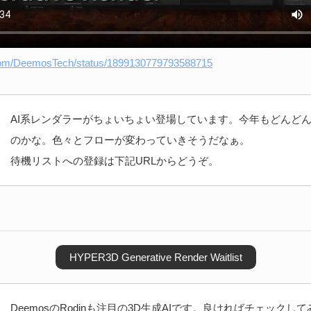
r.com/DeemosTech/status/1899130779793588715
AI系レンダラーがちょいちょい登場しています。今年もどんど
のかな。色々とフローが変わっていきそうだなぁ。
待機リストへの登録は下記URLからどうぞ。
HYPER3D Generative Render Waitlist
DeemosのRodinも注目の3D生成AIです。良ければチェックし