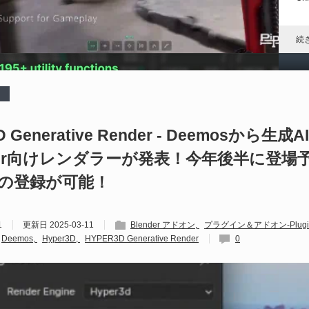
れ
続
D
や
D Generative Render - Deemosから生
nder向けレンダラーが発表！今年後半に登場
202
Un
の登録が可能！
ブ
スの
れ
1
更新日
2025-03-11
Blender アドオン
プラグイン＆アドオン-Plugin
続
Deemos
Hyper3D
HYPER3D Generative Render
0
U