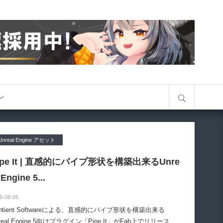
サイト内検索
オン
Unreal Engine アセット
ipe It | 直感的にパイプ形状を構築出来るUnre
 Engine 5...
6-08-05
entient Softwareによる、直感的にパイプ形状を構築出来る
real Engine 5向けプラグイン「Pipe It」がFab上でリリースさ