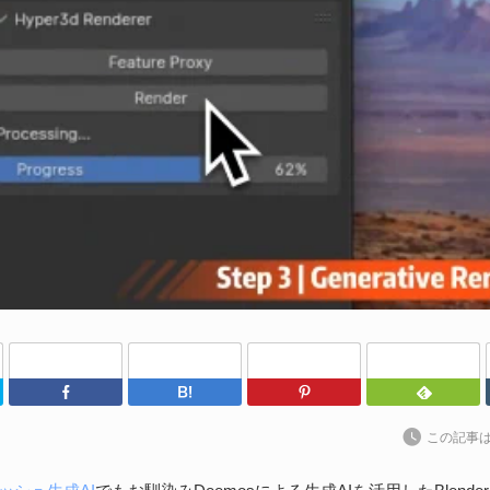
わ
202
kt
ト
に
続
S
な
202
Twitter
Facebook
はてなブックマーク
Pinterest
ア
捗
この記事
た