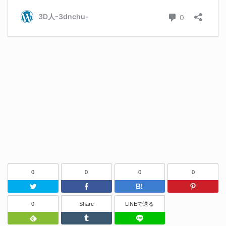
0
0
0
0
Twitter
Facebook
はてなブッ
0
Share
LINEで送る
Feedly
Tumblr
LINEで送る