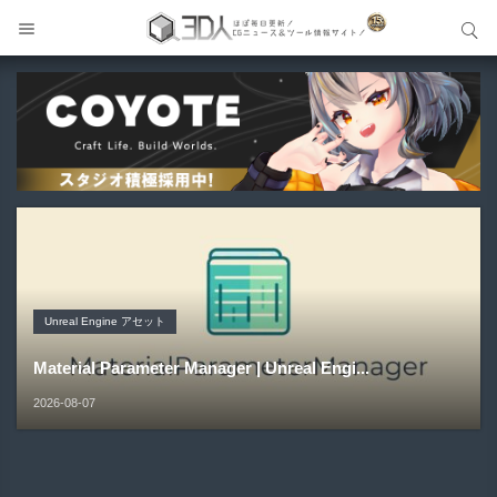
サイト内検索
サイト内検索
Unreal Engine アセット
Unreal Engine アセット
Unity 本
Maya プラグイン
Unreal Engine アセット
Pipe It | 直感的にパイプ形状を構築出来るUnreal Engine
Directive Utilities | ブループリントライブラリやエディタ
Unityエフェクトレシピブック パーツを組み合わせて作れ
Gizmify Media Plane 2 | MP4・AVI・MKV・MOVな...
Material Parameter Manager | Unreal Engi...
5...
ス...
る | ktk.kum...
2026-08-08
2026-08-07
2026-08-05
2026-08-03
2026-08-03