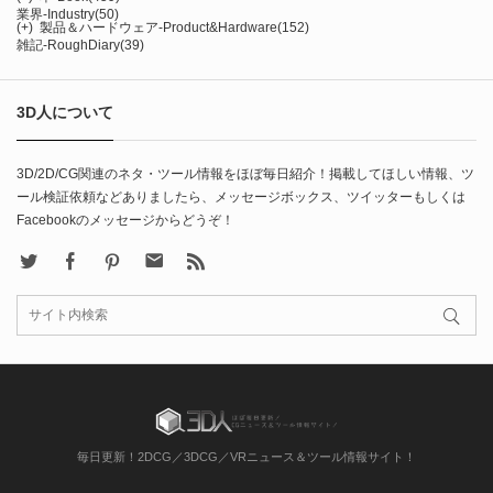
業界-Industry
(50)
(+)
製品＆ハードウェア-Product&Hardware
(152)
雑記-RoughDiary
(39)
3D人について
3D/2D/CG関連のネタ・ツール情報をほぼ毎日紹介！掲載してほしい情報、ツ
ール検証依頼などありましたら、メッセージボックス、ツイッターもしくは
Facebookのメッセージからどうぞ！
X
Facebook
Pinterest
Contact
rss
毎日更新！2DCG／3DCG／VRニュース＆ツール情報サイト！