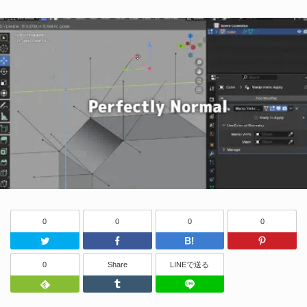
0
0
0
0
Twitter
Facebook
はてなブッ
0
Share
LINEで送る
Feedly
Tumblr
LINEで送る