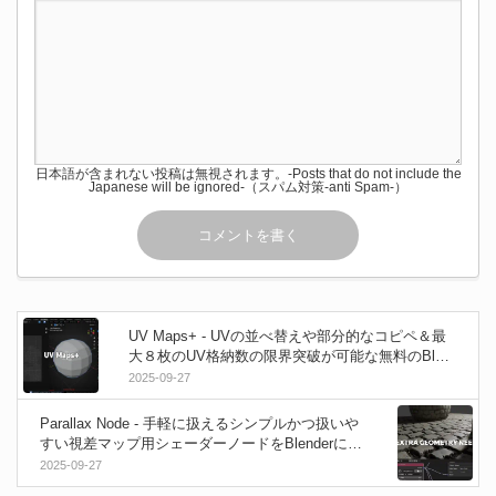
日本語が含まれない投稿は無視されます。-Posts that do not include the
Japanese will be ignored-（スパム対策-anti Spam-）
UV Maps+ - UVの並べ替えや部分的なコピペ＆最
大８枚のUV格納数の限界突破が可能な無料のBlen
derアドオン！Extensionsから利用可能！
2025-09-27
Parallax Node - 手軽に扱えるシンプルかつ扱いや
すい視差マップ用シェーダーノードをBlenderに追
加出来る無料アドオン！Extensionsに登場！Cycle
2025-09-27
sとEEVEEに対応！