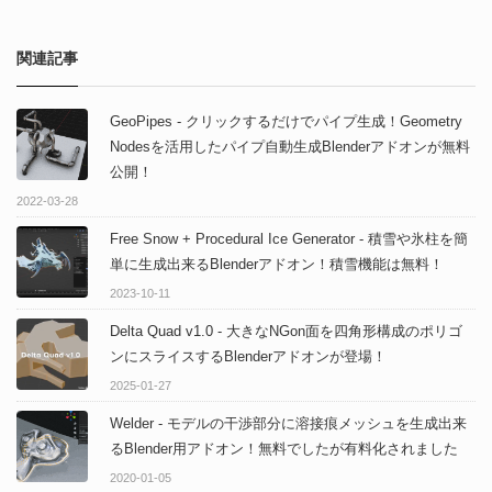
関連記事
GeoPipes - クリックするだけでパイプ生成！Geometry
Nodesを活用したパイプ自動生成Blenderアドオンが無料
公開！
2022-03-28
Free Snow + Procedural Ice Generator - 積雪や氷柱を簡
単に生成出来るBlenderアドオン！積雪機能は無料！
2023-10-11
Delta Quad v1.0 - 大きなNGon面を四角形構成のポリゴ
ンにスライスするBlenderアドオンが登場！
2025-01-27
Welder - モデルの干渉部分に溶接痕メッシュを生成出来
るBlender用アドオン！無料でしたが有料化されました
2020-01-05