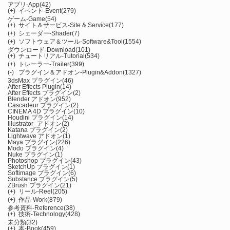
アプリ-App
(42)
(+)
イベント-Event
(279)
ゲーム-Game
(54)
(+)
サイト＆サービス-Site & Service
(177)
(+)
シェーダー-Shader
(7)
(+)
ソフトウェア＆ツール-Software&Tool
(1554)
ダウンロード-Download
(101)
(+)
チュートリアル-Tutorial
(534)
(+)
トレーラー-Trailer
(399)
(-)
プラグイン＆アドオン-Plugin&Addon
(1327)
3dsMax プラグイン
(46)
After Effects Plugin
(14)
After Effects プラグイン
(2)
Blender アドオン
(952)
Cascadeur プラグイン
(2)
CINEMA 4D プラグイン
(10)
Houdini プラグイン
(14)
Illustrator_アドオン
(2)
Katana プラグイン
(2)
Lightwave アドオン
(1)
Maya プラグイン
(226)
Modo プラグイン
(4)
Nuke プラグイン
(1)
Photoshop プラグイン
(43)
SketchUp プラグイン
(1)
Softimage プラグイン
(6)
Substance プラグイン
(5)
ZBrush プラグイン
(21)
(+)
リール-Reel
(205)
(+)
作品-Work
(879)
参考資料-Reference
(38)
(+)
技術-Technology
(428)
未分類
(32)
(+)
本-Book
(459)