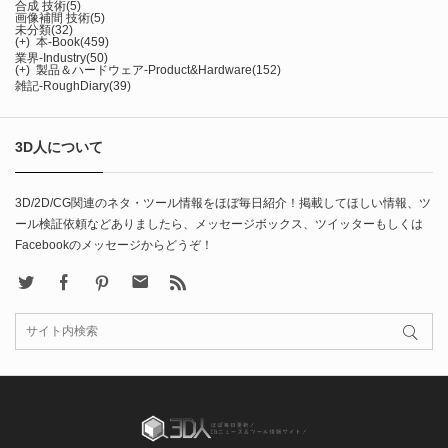
合成 技術
(5)
画像補間 技術
(5)
未分類
(32)
(+)
本-Book
(459)
業界-Industry
(50)
(+)
製品＆ハードウェア-Product&Hardware
(152)
雑記-RoughDiary
(39)
3D人について
3D/2D/CG関連のネタ・ツール情報をほぼ毎日紹介！掲載してほしい情報、ツ
ール検証依頼などありましたら、メッセージボックス、ツイッターもしくは
Facebookのメッセージからどうぞ！
X
Facebook
Pinterest
Contact
rss