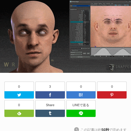
0
3
0
0
Twitter
Facebook
はてなブッ
0
Share
LINEで送る
Feedly
Tumblr
LINEで送る
この記事は約
50秒
で読めます