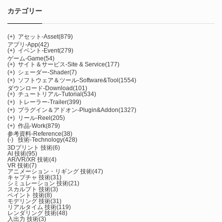
カテゴリー
(+)
アセット-Asset
(879)
アプリ-App
(42)
(+)
イベント-Event
(279)
ゲーム-Game
(54)
(+)
サイト＆サービス-Site & Service
(177)
(+)
シェーダー-Shader
(7)
(+)
ソフトウェア＆ツール-Software&Tool
(1554)
ダウンロード-Download
(101)
(+)
チュートリアル-Tutorial
(534)
(+)
トレーラー-Trailer
(399)
(+)
プラグイン＆アドオン-Plugin&Addon
(1327)
(+)
リール-Reel
(205)
(+)
作品-Work
(879)
参考資料-Reference
(38)
(-)
技術-Technology
(428)
3Dプリント 技術
(6)
AI 技術
(95)
AR/VR/XR 技術
(4)
VR 技術
(7)
アニメーション・リギング 技術
(47)
キャプチャ 技術
(31)
シミュレーション 技術
(21)
スカルプト 技術
(3)
ペイント 技術
(8)
モデリング 技術
(31)
リアルタイム 技術
(119)
レンダリング 技術
(48)
入出力 技術
(3)