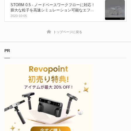
STORM 0.5 - ノードベースワークフローに対応！
膨大な粒子を高速シミュレーション可能なエフェ
クトソフトがバージョンアップ！
2020-10-05
トップページに戻る
PR