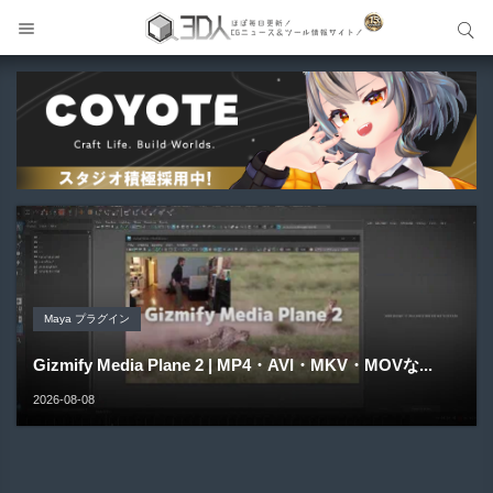
サイト内検索
サイト内検索
Unreal Engine アセット
Unreal Engine アセット
Unity 本
Maya プラグイン
Unreal Engine アセット
Pipe It | 直感的にパイプ形状を構築出来るUnreal Engine
Directive Utilities | ブループリントライブラリやエディタ
Unityエフェクトレシピブック パーツを組み合わせて作れ
Gizmify Media Plane 2 | MP4・AVI・MKV・MOVな...
Material Parameter Manager | Unreal Engi...
5...
ス...
る | ktk.kum...
2026-08-08
2026-08-07
2026-08-05
2026-08-03
2026-08-03