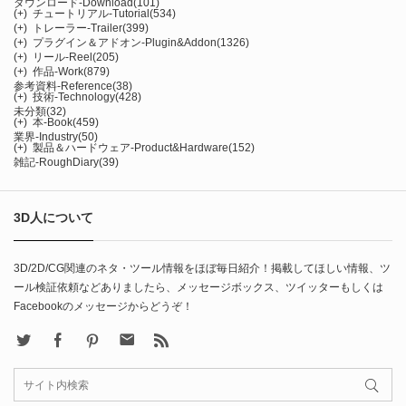
ダウンロード-Download
(101)
(+)
チュートリアル-Tutorial
(534)
(+)
トレーラー-Trailer
(399)
(+)
プラグイン＆アドオン-Plugin&Addon
(1326)
(+)
リール-Reel
(205)
(+)
作品-Work
(879)
参考資料-Reference
(38)
(+)
技術-Technology
(428)
未分類
(32)
(+)
本-Book
(459)
業界-Industry
(50)
(+)
製品＆ハードウェア-Product&Hardware
(152)
雑記-RoughDiary
(39)
3D人について
3D/2D/CG関連のネタ・ツール情報をほぼ毎日紹介！掲載してほしい情報、ツ
ール検証依頼などありましたら、メッセージボックス、ツイッターもしくは
Facebookのメッセージからどうぞ！
X
Facebook
Pinterest
Contact
rss