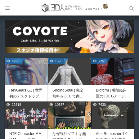
サイト内検索
サイト内検索
1795
1595
775
HeyGears G1 | 世界
SiroinoSotai | 完全
Bioform | 現役臨床
初のデスクトップ型
無料＆CC0 で商用
医の3DCGアーティ
フルカラー3D＆UV
利用OKなVRChat向
ストが実際の解剖学
12619
10587
7430
518
414
統合型プリンターが
け共通素体3Dモデ
に基づいて構築した
登場！
ルが正式リリース！
プロシージャルな生
程よいポリ数＆トポ
物学的Blenderマテ
ロジーにも注目！
リアルアセットアド
オン！無料お試し版
NTE Character MM
なぜ設計ソフトは無
AutoRemesher 1.0 |
Unityエフェクトレ
Directive Utilities |
もあるよ！