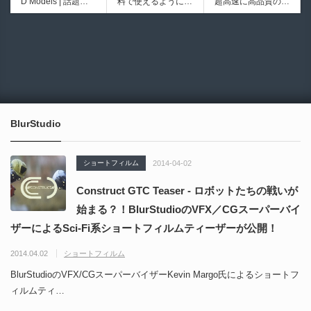
D Models | 話題の
料で使えるようにな
超高速に高品質のク
シピブック パーツ
ブループリントライ
ゲーム『NTE（Nev
ったのか──3D-CA
ワッドポリゴンでリ
を組み合わせて作れ
ブラリやエディタス
6931
6017
erness to Evernes
D民主化の40年史 |
メッシュ可能なオー
る | ktk.kumamoto氏
クリプト API の機
s）』のキャラクタ
3D-CADはなぜ0円
プンソースツール！
によるUnity向けエ
能不足を補う無料＆
ー3Dモデルが公式
で使える時代になっ
MITライセンスとな
フェクト教本が202
オープンソースのU
から無料配布中！M
たのか？ CAD民主
り正式バージョンが
6年7月13日に発
nreal Engine 5プラ
MD（PMX）形式！
化の歴史を振り返る
公開！
売！
グイン！
How I Built a Duelin
Blender Buddy | AP
動画をFabSceneが
g Retractable Light
Iキー不要！Llama.c
公開！
saber V4 | 決闘も可
ppを採用し完全に
BlurStudio
能な伸縮式ライトセ
ローカル動作！Ble
ーバーの開発メイキ
nderのドキュメン
ング映像！
トを網羅したBlend
ショートフィルム
2014-04-02
er向けAIエージェン
ト！無料公開！ by
Construct GTC Teaser - ロボットたちの戦いが
CGMatter
始まる？！BlurStudioのVFX／CGスーパーバイ
ザーによるSci-Fi系ショートフィルムティーザーが公開！
2014.04.02
ショートフィルム
BlurStudioのVFX/CGスーパーバイザーKevin Margo氏によるショートフ
ィルムティ…