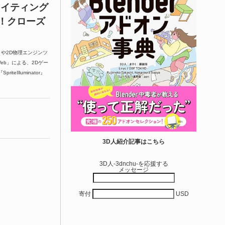
ライティング
！クローズ
r」や2D物理エンジンツ
ndWeb」による、2Dゲー
Illuminator』
3D人紹介記事はこちら
3D人-3dnchu-を応援する
メッセージ
寄付
USD