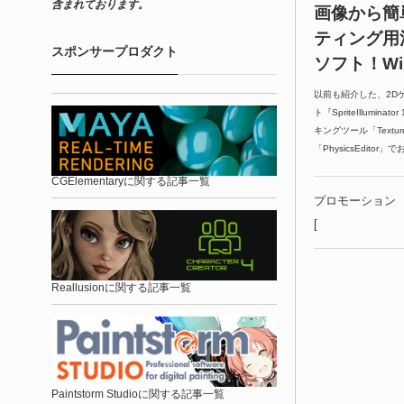
含まれております。
画像から簡
ティング用
スポンサープロダクト
ソフト！Win
以前も紹介した、2D
ト『SpriteIllumi
キングツール「Textu
「PhysicsEditor
CGElementaryに関する記事一覧
プロモーション
[
Reallusionに関する記事一覧
Paintstorm Studioに関する記事一覧