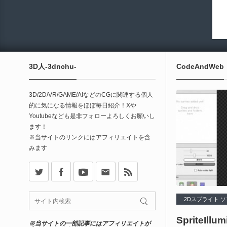
3D人-3dnchu-
CodeAndWeb
3D/2D/VR/GAME/AIなどのCGに関連する個人
的に気になる情報をほぼ毎日紹介！Xや
Youtubeなども是非フォローよろしくお願いし
ます！
※当サイトのリンクにはアフィリエイトを含
みます
X
Facebook
Youtube
Contact
rss
2Dスプライト 
SpriteIllu
※当サイトの一部記事にはアフィリエイトが