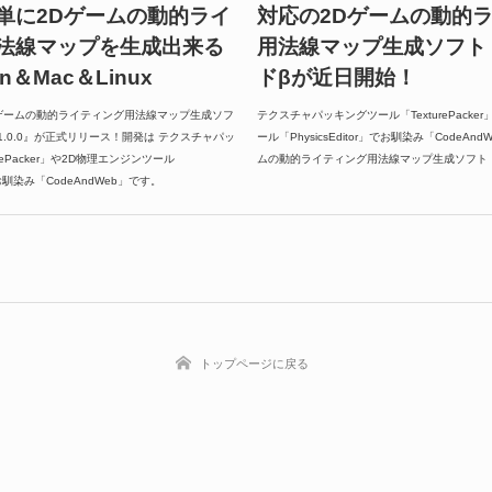
単に2Dゲームの動的ライ
対応の2Dゲームの動的
法線マップを生成出来る
用法線マップ生成ソフト
＆Mac＆Linux
ドβが近日開始！
ゲームの動的ライティング用法線マップ生成ソフ
テクスチャパッキングツール「TexturePacke
nator 1.0.0』が正式リリース！開発は テクスチャパッ
ール「PhysicsEditor」でお馴染み「CodeA
rePacker」や2D物理エンジンツール
ムの動的ライティング用法線マップ生成ソフト『Sprite
」でお馴染み「CodeAndWeb」です。
トップページに戻る