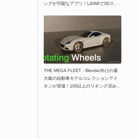
ングが可能なアプリ！LiDARで3Dスキ
ャン＆深度データも同時にキャプチャ
可能！Blender＆Cinema4D＆Unreal En
gineプラグインで連携！
THE MEGA FLEET - Blender向けの最
大級の自動車モデルコレクションアド
オンが登場！100以上のリギング済みカ
ーモデルを収録！毎月新車を追加予
定！最大300台まで！