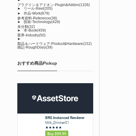
プラグイン＆アドオン-Plugin&Addon
(1326)
►
リール-Reel
(205)
►
作品-Work
(879)
参考資料-Reference
(38)
►
技術-Technology
(428)
未分類
(32)
►
本-Book
(459)
業界-Industry
(50)
►
製品＆ハードウェア-Product&Hardware
(152)
雑記-RoughDiary
(39)
おすすめ商品Pickup