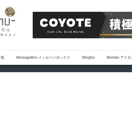
一覧
MessageBox-メッセージボックス
Wingfox
Blender アド