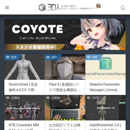
サイト内検索
サイト内検索
829
393
348
SiroinoSotai | 完全
Pipe It | 直感的にパ
Material Parameter
無料＆CC0 で商用
イプ形状を構築出来
Manager | Unreal E
利用OKなVRChat向
るUnreal Engine 5
ngineのマテリアル
12662
10606
7471
329
325
け共通素体3Dモデ
向けパイプ構築制御
パラメータを一括管
ルが正式リリース！
システムプラグイ
理・整理できるエデ
程よいポリ数＆トポ
ン！
ィタープラグイン！
ロジーにも注目！
NTE Character MM
なぜ設計ソフトは無
AutoRemesher 1.0 |
Unityエフェクトレ
Buldozer | Blender