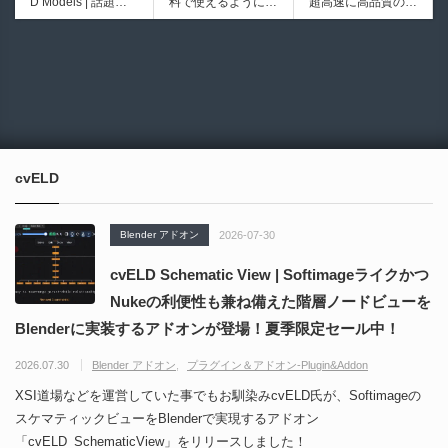
D Models | 話題の
料で使えるようにな
超高速に高品質のク
シピブック パーツ
向けリトポロジーツ
ゲーム『NTE（Nev
ったのか──3D-CA
ワッドポリゴンでリ
を組み合わせて作れ
ールセットアドオ
6937
6021
erness to Evernes
D民主化の40年史 |
メッシュ可能なオー
る | ktk.kumamoto氏
ン！
s）』のキャラクタ
3D-CADはなぜ0円
プンソースツール！
によるUnity向けエ
ー3Dモデルが公式
で使える時代になっ
MITライセンスとな
フェクト教本が202
から無料配布中！M
たのか？ CAD民主
り正式バージョンが
6年7月13日に発
MD（PMX）形式！
化の歴史を振り返る
公開！
売！
How I Built a Duelin
Blender Buddy | AP
動画をFabSceneが
g Retractable Light
Iキー不要！Llama.c
公開！
saber V4 | 決闘も可
ppを採用し完全に
cvELD
能な伸縮式ライトセ
ローカル動作！Ble
ーバーの開発メイキ
nderのドキュメン
ング映像！
トを網羅したBlend
Blender アドオン
2026-07-30
er向けAIエージェン
ト！無料公開！ by
cvELD Schematic View | Softimageライクかつ
CGMatter
Nukeの利便性も兼ね備えた階層ノードビューを
Blenderに実装するアドオンが登場！夏季限定セール中！
2026.07.30
Blender アドオン
プラグイン＆アドオン-Plugin&Addon
XSI道場などを運営していた事でもお馴染みcvELD氏が、Softimageの
スケマティックビューをBlenderで実現するアドオン
「cvELD_SchematicView」をリリースしました！