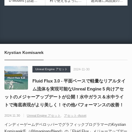
D Models | 話題の
料で使えるようにな
超高速に高品質のク
初のデスクトップ型
ブループリントライ
ゲーム『NTE（Nev
ったのか──3D-CA
ワッドポリゴンでリ
フルカラー3D＆UV
ブラリやエディタス
6932
6017
erness to Evernes
D民主化の40年史 |
メッシュ可能なオー
統合型プリンターが
クリプト API の機
s）』のキャラクタ
3D-CADはなぜ0円
プンソースツール！
登場！
能不足を補う無料＆
ー3Dモデルが公式
で使える時代になっ
MITライセンスとな
オープンソースのU
から無料配布中！M
たのか？ CAD民主
り正式バージョンが
nreal Engine 5プラ
MD（PMX）形式！
化の歴史を振り返る
公開！
グイン！
How I Built a Duelin
Blender Buddy | AP
動画をFabSceneが
g Retractable Light
Iキー不要！Llama.c
公開！
saber V4 | 決闘も可
ppを採用し完全に
Krystian Komisarek
能な伸縮式ライトセ
ローカル動作！Ble
ーバーの開発メイキ
nderのドキュメン
ング映像！
トを網羅したBlend
Unreal Engine アセット
2024-11-30
er向けAIエージェン
ト！無料公開！ by
Fluid Flux 3.0 - 平面ベースで軽量なリアルタイ
CGMatter
ム流体を実現可能なUnreal Engine 5 向けアセ
ットのメジャーアップデートが公開！水中ガラス＆水中ライ
トで海底表現がより美しく！その他パフォーマンスの改善！
2024.11.30
Unreal Engine アセット
アセット-Asset
インディーゲームデベロッパーでグラフィックプログラマーのKrystian
Komisarek氏（@ImaginaryBlend）の「Fluid Flux」メジャーアップデー