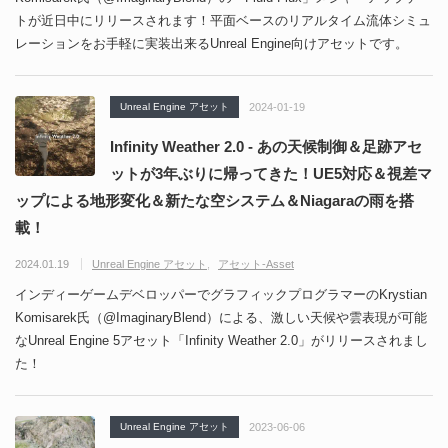
トが近日中にリリースされます！平面ベースのリアルタイム流体シミュ
レーションをお手軽に実装出来るUnreal Engine向けアセットです。
Unreal Engine アセット
2024-01-19
Infinity Weather 2.0 - あの天候制御＆足跡アセ
ットが3年ぶりに帰ってきた！UE5対応＆視差マ
ップによる地形変化＆新たな空システム＆Niagaraの雨を搭
載！
2024.01.19
Unreal Engine アセット
アセット-Asset
インディーゲームデベロッパーでグラフィックプログラマーのKrystian
Komisarek氏（@ImaginaryBlend）による、激しい天候や雲表現が可能
なUnreal Engine 5アセット「Infinity Weather 2.0」がリリースされまし
た！
Unreal Engine アセット
2023-06-06