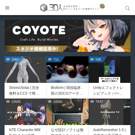
サイト内検索
サイト内検索
1667
711
530
SiroinoSotai | 完全
Bioform | 現役臨床
Unityエフェクトレ
無料＆CC0 で商用
医の3DCGアーティ
シピブック パーツ
利用OKなVRChat向
ストが実際の解剖学
を組み合わせて作れ
12626
10592
7437
444
426
け共通素体3Dモデ
に基づいて構築した
る | ktk.kumamoto氏
ルが正式リリース！
プロシージャルな生
によるUnity向けエ
程よいポリ数＆トポ
物学的Blenderマテ
フェクト教本が202
ロジーにも注目！
リアルアセットアド
6年7月13日に発
オン！無料お試し版
売！
NTE Character MM
なぜ設計ソフトは無
AutoRemesher 1.0 |
HeyGears G1 | 世界
Directive Utilities |
もあるよ！