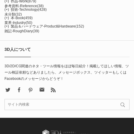
(+)
作品-Work
(879)
参考資料-Reference
(38)
(+)
技術-Technology
(428)
未分類
(32)
(+)
本-Book
(459)
業界-Industry
(50)
(+)
製品＆ハードウェア-Product&Hardware
(152)
雑記-RoughDiary
(39)
3D人について
3D/2D/CG関連のネタ・ツール情報をほぼ毎日紹介！掲載してほしい情報、ツ
ール検証依頼などありましたら、メッセージボックス、ツイッターもしくは
Facebookのメッセージからどうぞ！
X
Facebook
Pinterest
Contact
rss