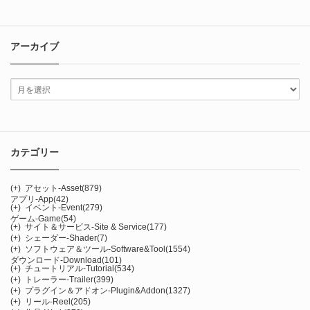
アーカイブ
カテゴリー
(+)
アセット-Asset
(879)
アプリ-App
(42)
(+)
イベント-Event
(279)
ゲーム-Game
(54)
(+)
サイト＆サービス-Site & Service
(177)
(+)
シェーダー-Shader
(7)
(+)
ソフトウェア＆ツール-Software&Tool
(1554)
ダウンロード-Download
(101)
(+)
チュートリアル-Tutorial
(534)
(+)
トレーラー-Trailer
(399)
(+)
プラグイン＆アドオン-Plugin&Addon
(1327)
(+)
リール-Reel
(205)