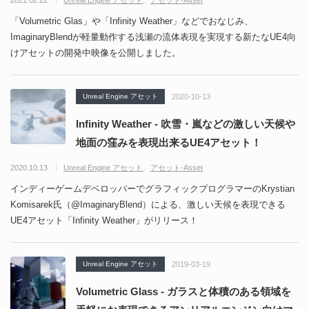
2021.02.22
Unreal Engine アセット
アセット-Asset
「Volumetric Glas」や「Infinity Weather」などでおなじみ、
ImaginaryBlendが軽量動作する浅瀬の流体表現を実現する新たなUE4向
けアセットの開発中映像を公開しました。
Unreal Engine アセット
2020-10-13
Infinity Weather - 吹雪・嵐などの激しい天候や
地面の窪みを表現出来るUE4アセット！
2020.10.13
Unreal Engine アセット
アセット-Asset
インディーゲームデベロッパーでグラフィックプログラマーのKrystian
Komisarek氏（@ImaginaryBlend）による、激しい天候を表現できる
UE4アセット「Infinity Weather」がリリース！
Unreal Engine アセット
2019-03-19
Volumetric Glass - ガラスと体積のある領域を