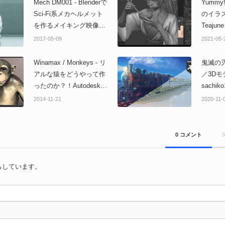
Mech DM001 - Blenderで
Yummy!
Sci-Fi系メカヘルメット
のイラ
を作るメイキング映像！
Teaju
ハードサーフェス系アド
トをBle
2017-05-09
2021-05-
オンにも注目！
た制作
像！
Winamax / Monkeys - リ
鬼滅の
アルな猿をどうやって作
／3Dモ
ったのか？！Autodesk
sachi
3ds Maxを使ったCM制
Blende
2014-11-21
2020-11-
作メイキング映像！
を使用
メイキ
0 コメント
ちしています。