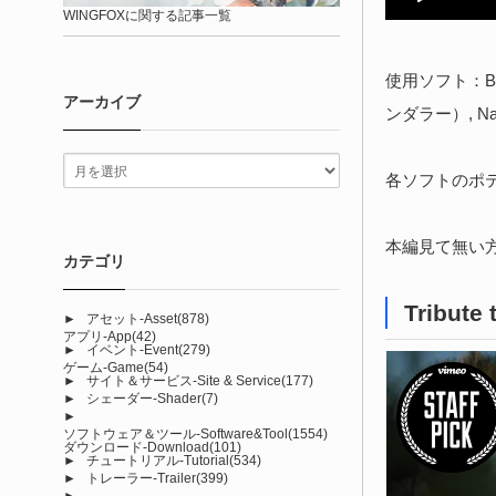
WINGFOXに関する記事一覧
使用ソフト：Ble
アーカイブ
ンダラー）, N
各ソフトのポ
本編見て無い
カテゴリ
Tribute
►
アセット-Asset
(878)
アプリ-App
(42)
►
イベント-Event
(279)
ゲーム-Game
(54)
►
サイト＆サービス-Site & Service
(177)
►
シェーダー-Shader
(7)
►
ソフトウェア＆ツール-Software&Tool
(1554)
ダウンロード-Download
(101)
►
チュートリアル-Tutorial
(534)
►
トレーラー-Trailer
(399)
►