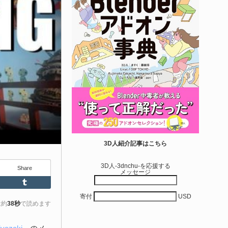
せて作れる | ktk.kum...
6-08-03
k.kumamoto氏によるUnity向けエフェクト教本「Unityエフェク
レシピブック パーツを組み合わせて作れる」が2026年7月13日
翔泳社から発売されています！
きを読む
アセット-Asset
iroinoSotai | 完全無料＆CC0 で商用利用OK
3D人紹介記事はこちら
VRChat向け...
3D人-3dnchu-を応援する
Share
メッセージ
6-08-02
Feedly
Tumblr
バターモデラーの しろいの氏（@SiroinoWorks）が以前から進
寄付
USD
共有を行っていた素体モデル「SironoSotai」をリリースしまし
は約
38秒
で読めます
！