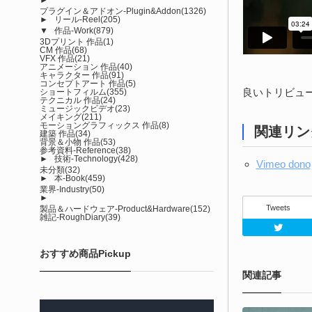
プラグイン＆アドオン-Plugin&Addon
(1326)
►
リール-Reel
(205)
▼
作品-Work
(879)
3Dプリント 作品
(1)
CM 作品
(68)
VFX 作品
(21)
アニメーション 作品
(40)
キャラクター 作品
(91)
コンセプトアート 作品
(5)
良いトリビュ
ショートフィルム
(355)
テクニカル 作品
(24)
ミュージックビデオ
(23)
メイキング
(211)
モーショングラフィックス 作品
(8)
関連リン
建築 作品
(34)
背景＆小物 作品
(53)
参考資料-Reference
(38)
►
技術-Technology
(428)
Vimeo dono
未分類
(32)
►
本-Book
(459)
業界-Industry
(50)
►
Tweets
製品＆ハードウェア-Product&Hardware
(152)
雑記-RoughDiary
(39)
おすすめ商品Pickup
関連記事