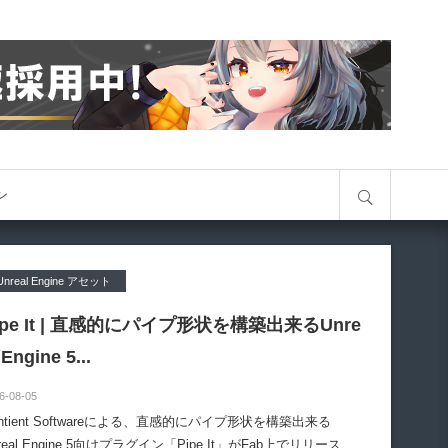
サイト内検索
オン
Unreal Engine アセット
ipe It | 直感的にパイプ形状を構築出来るUnre
 Engine 5...
6-08-05
entient Softwareによる、直感的にパイプ形状を構築出来る
real Engine 5向けプラグイン「Pipe It」がFab上でリリースさ