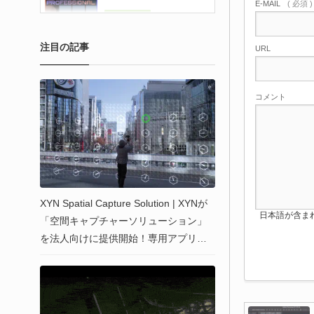
E-MAIL
( 必須 
注目の記事
URL
コメント
XYN Spatial Capture Solution | XYNが
日本語が含まれない投
「空間キャプチャーソリューション」
を法人向けに提供開始！専用アプリと
カメラで現実空間を高品質な3DCGアセ
ットへ再現！バーチャルプロダクショ
ンや映像／VFX制作向けに展開！