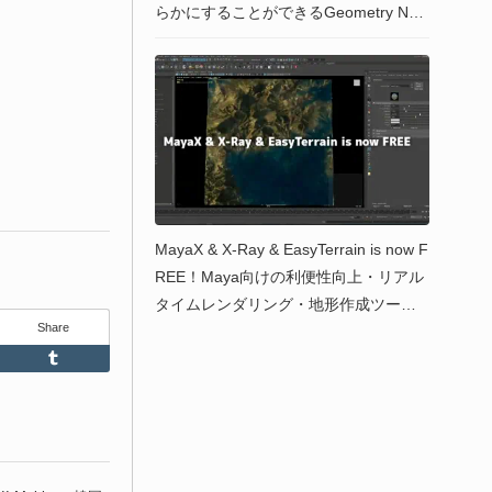
らかにすることができるGeometry Nod
esベースの法線スムージングツールBle
nderアドオン！無料！
MayaX & X-Ray & EasyTerrain is now F
REE！Maya向けの利便性向上・リアル
タイムレンダリング・地形作成ツール
Share
セットが無料化！
Feedly
Tumblr