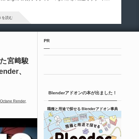
ました！
きを読む
Unreal Engine アセット
PR
irective Utilities | ブループリントライブラリ
エディタス...
題になった宮﨑駿
der、
6-08-03
real Directiveによる「Directive Utilities」はブループリントライ
ラリやエディタスクリプト API の機能不足を補うオープンソー
Blenderアドオンの本が出ました！
 Unreal Engine プラグインです。FabとGithub上で無料公開さ
ています！
Octane Render
きを読む
職種と用途で探せる Blenderアドオン事典
Unity 本
nityエフェクトレシピブック パーツを組み合