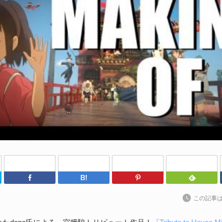
わ
202
kt
ト
に
続
S
な
202
Twitter
Facebook
はてなブックマーク
Pinterest
ア
捗
この記事
た