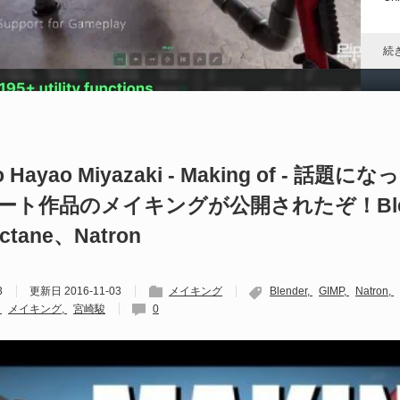
れ
続
D
や
 to Hayao Miyazaki - Making of - 話
ート作品のメイキングが公開されたぞ！Blen
202
Un
ctane、Natron
ブ
スの
れ
3
更新日
2016-11-03
メイキング
Blender
GIMP
Natron
続
メイキング
宮崎駿
0
U