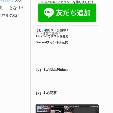
iyazaki』
のメ
きを読む
3D人のLINEアカウントを作りました！
姫」「となりの
Blender アドオン
ハウルの動く
ioform | 現役臨床医の3DCGアーティストが
ほしい物リスト公開中！
際の解剖学に基づいて構築...
3D人運営に援助！
Amazonでリストを見る
Discordチャンネル公開
6-08-01
で3DアーティストのLimitless Creative（Hamza Meo氏）によ
生物学的Blenderマテリアルアセット「Bioform - Procedural
ological Materials」がリリースされました！
おすすめ商品Pickup
きを読む
おすすめ記事