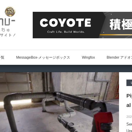
一覧
MessageBox-メッセージボックス
Wingfox
Blender アド
P
al
202
S
Un