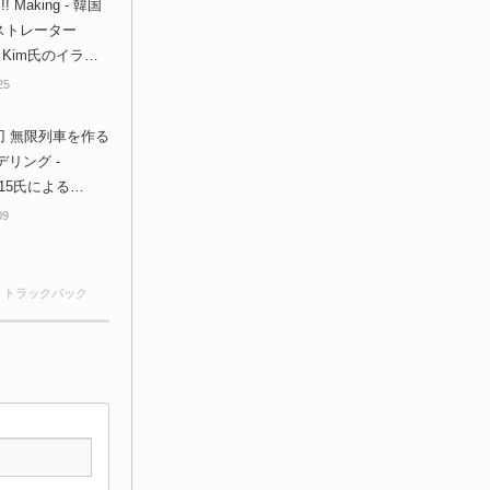
!! Making - 韓国
ストレーター
ne Kim氏のイラス
nderで3DCG化し
25
タイムラプス映
刃 無限列車を作る
デリング -
ko15氏による
rとCLIP STUDIO
09
したイラスト制作
ング映像！
0 トラックバック