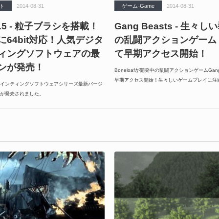
ト
2014-08-31
ゲーム-Game
2014-08-31
 2015 - 粒子ブラシを搭載！
Gang Beasts - 生々
に64bit対応！人気デジタ
の乱闘アクションゲーム！
ィングソフトウェアの最
て早期アクセス開始！
ンが発売！
Boneloafが開発中の乱闘アクションゲームGang 
早期アクセス開始！生々しいゲームプレイに注
インティングソフトウェアシリーズ最新バージ
15」が発売されました。