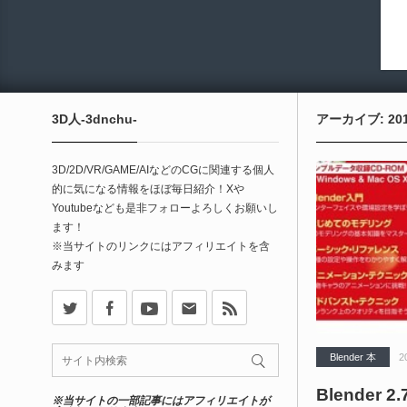
3D人-3dnchu-
アーカイブ: 20
3D/2D/VR/GAME/AIなどのCGに関連する個人
的に気になる情報をほぼ毎日紹介！Xや
Youtubeなども是非フォローよろしくお願いし
ます！
※当サイトのリンクにはアフィリエイトを含
みます
X
Facebook
Youtube
Contact
rss
Blender 本
2
Blender
※当サイトの一部記事にはアフィリエイトが