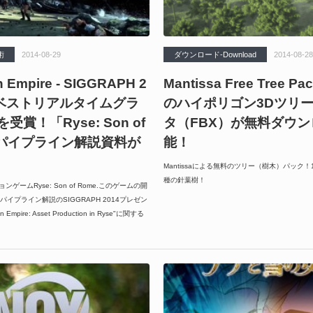
術
2014-08-29
ダウンロード-Download
2014-08-28
n Empire - SIGGRAPH 2
Mantissa Free Tree Pa
「ベストリアルタイムグラ
のハイポリゴン3Dツリ
賞！「Ryse: Son of
タ（FBX）が無料ダウ
のパイプライン解説資料が
能！
Mantissaによる無料のツリー（樹木）パック
種の針葉樹！
ョンゲームRyse: Son of Rome.このゲームの開
イプライン解説のSIGGRAPH 2014プレゼン
 Empire: Asset Production in Ryse"に関する