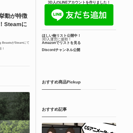
3D人のLINEアカウントを作りました！
しい挙動が特徴
Steamに
ほしい物リスト公開中！
3D人運営に援助！
Amazonでリストを見る
BeastsがSteamにて
目！
Discordチャンネル公開
おすすめ商品Pickup
おすすめ記事