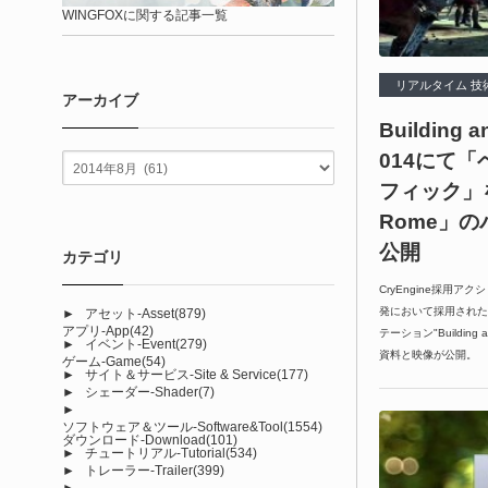
WINGFOXに関する記事一覧
リアルタイム 技
アーカイブ
Building a
014にて
フィック」を受
Rome」
公開
カテゴリ
CryEngine採用アクシ
発において採用されたパ
►
アセット-Asset
(879)
アプリ-App
(42)
テーション"Building an
►
イベント-Event
(279)
資料と映像が公開。
ゲーム-Game
(54)
►
サイト＆サービス-Site & Service
(177)
►
シェーダー-Shader
(7)
►
ソフトウェア＆ツール-Software&Tool
(1554)
ダウンロード-Download
(101)
►
チュートリアル-Tutorial
(534)
►
トレーラー-Trailer
(399)
►