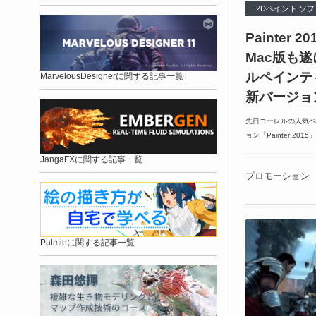
2Dペイント ソフ
Painter
Mac版も遂
ルペインテ
MarvelousDesignerに関する記事一覧
新バージョ
先日コーレルの人気ペ
ョン「Painter 20
JangaFXに関する記事一覧
プロモーション
Palmieに関する記事一覧