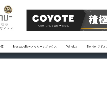
一覧
MessageBox-メッセージボックス
Wingfox
Blender アド