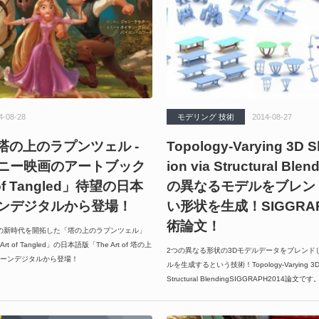
4-08-28
モデリング 技術
2014-08-27
 of 塔の上のラプンツェル -
Topology-Varying 3D S
ニー映画のアートブック
ion via Structural Ble
 of Tangled」待望の日本
の異なるモデルをブレン
ンデジタルから登場！
い形状を生成！SIGGRAP
術論文！
の新時代を開拓した「塔の上のラプンツェル」
 of Tangled」の日本語版「The Art of 塔の上
2つの異なる形状の3Dモデルデータをブレンド
ーンデジタルから登場！
ルを生成するという技術！Topology-Varying 3D Sh
Structural BlendingSIGGRAPH2014論文です