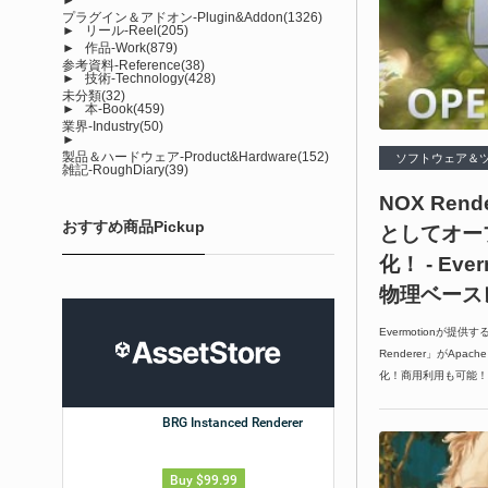
プラグイン＆アドオン-Plugin&Addon
(1326)
►
リール-Reel
(205)
►
作品-Work
(879)
参考資料-Reference
(38)
►
技術-Technology
(428)
未分類
(32)
►
本-Book
(459)
業界-Industry
(50)
►
製品＆ハードウェア-Product&Hardware
(152)
ソフトウェア＆ツール-
雑記-RoughDiary
(39)
NOX Rende
おすすめ商品Pickup
としてオー
化！ - Ev
物理ベース
Evermotionが提
Renderer」がApa
化！商用利用も可能！