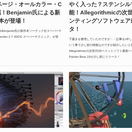
48ページ・オールカラー・C
やく入った？ステンシル
属！Benjamin氏による新
能！Allegorithmicの
本が登場！
ンティングソフトウェア
タ！
染みBenjamin氏の新作本ソーテック社スーパーテ
nder 2.7 3DCG スーパーテクニック」が登
下書きを整理していたのですが・・記事をUP
いう事で少し前の情報なのですが紹介したいと
Allegorithmicの次世代3Dペイントソフト最新ベー
Painter Beta 10が少し前にリリース！