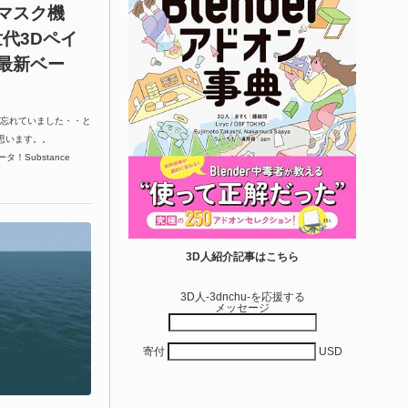
マスク機
次世代3Dペイ
最新ベー
し忘れていました・・と
思います。。
タ！Substance
3D人紹介記事はこちら
3D人-3dnchu-を応援する
メッセージ
寄付
USD