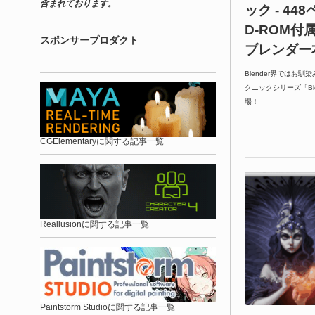
含まれております。
ック - 4
D-ROM付
スポンサープロダクト
ブレンダー
Blender界ではお馴
クニックシリーズ「Ble
場！
CGElementaryに関する記事一覧
Reallusionに関する記事一覧
Paintstorm Studioに関する記事一覧