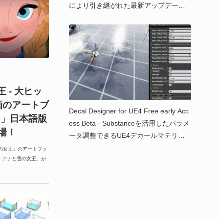
により引き継がれた最新アップデート
が公開中！Blender 3.2以降に対応！
王 - 大ヒッ
画のアートブ
Decal Designer for UE4 Free early Acc
zen」日本語版
ess Beta - Substanceを活用したパラメ
場！
ータ調整できるUE4デカールマテリア
ルアセット！早期アクセスベータ版が
の女王」のアートブッ
rt of アナと雪の女王」が
無料公開中！