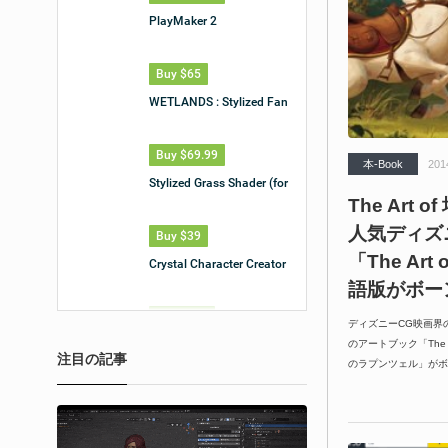
本-Book
201
The Art
人気ディズ
「The Art
語版がボー
ディズニーCG映画界
のアートブック「The Art
注目の記事
のラプンツェル」がボ