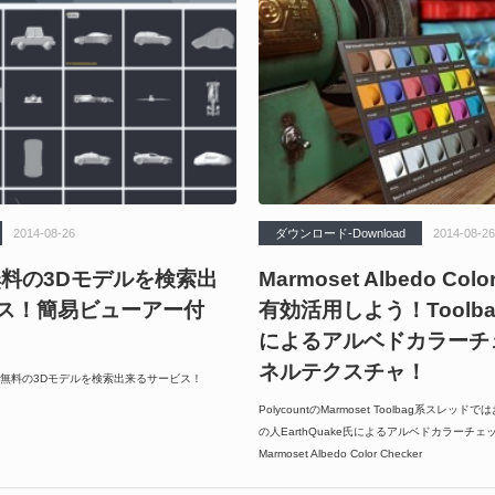
2014-08-26
ダウンロード-Download
2014-08-26
- 無料の3Dモデルを検索出
Marmoset Albedo Color
ス！簡易ビューアー付
有効活用しよう！Toolb
によるアルベドカラーチ
ネルテクスチャ！
無料の3Dモデルを検索出来るサービス！
PolycountのMarmoset Toolbag系スレッド
の人EarthQuake氏によるアルベドカラーチ
Marmoset Albedo Color Checker