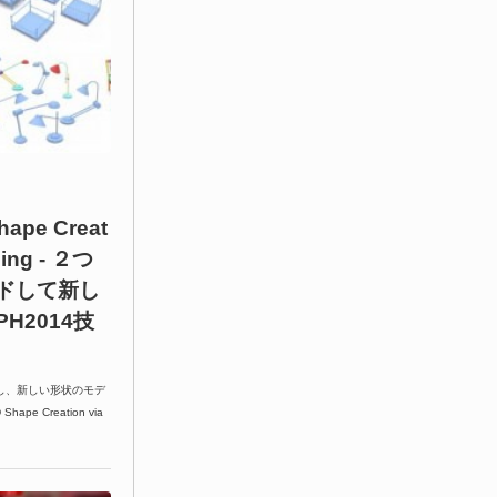
hape Creat
nding - ２つ
ドして新し
H2014技
し、新しい形状のモデ
ape Creation via
。