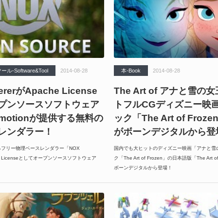
Software&Tool
2014-08-28
本-Book
2014-08-28
rerがApache License
The Art of アナと雪の女
プンソースソフトウェア
トフルCGディズニー映
ermotionが提供する無料の
ック「The Art of Fro
レンダラー！
がボーンデジタルから登
供するフリー物理ベースレンダラー「NOX
国内でも大ヒットのディズニー映画「アナと雪
che Licenseとしてオープンソースソフトウェア
ク「The Art of Frozen」の日本語版「The A
ボーンデジタルから登場！