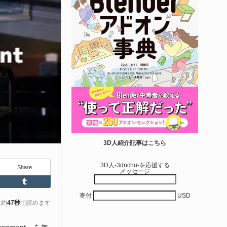
せて作れる | ktk.kum...
6-08-03
k.kumamoto氏によるUnity向けエフェクト教本「Unityエフェク
レシピブック パーツを組み合わせて作れる」が2026年7月13日
翔泳社から発売されています！
きを読む
アセット-Asset
iroinoSotai | 完全無料＆CC0 で商用利用OK
3D人紹介記事はこちら
VRChat向け...
3D人-3dnchu-を応援する
Share
メッセージ
6-08-02
Feedly
Tumblr
バターモデラーの しろいの氏（@SiroinoWorks）が以前から進
寄付
USD
共有を行っていた素体モデル「SironoSotai」をリリースしまし
は約
47秒
で読めます
！