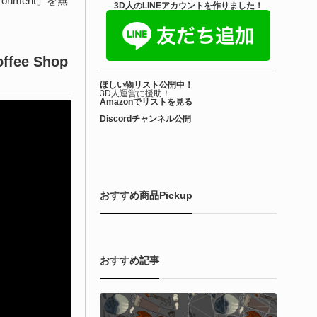
ronment」を無
きを読む
3D人のLINEアカウントを作りました！
Blender アドオン
offee Shop
ioform | 現役臨床医の3DCGアーティストが
ほしい物リスト公開中！
際の解剖学に基づいて構築...
3D人運営に援助！
Amazonでリストを見る
Discordチャンネル公開
6-08-01
で3DアーティストのLimitless Creative（Hamza Meo氏）によ
生物学的Blenderマテリアルアセット「Bioform - Procedural
ological Materials」がリリースされました！
おすすめ商品Pickup
きを読む
おすすめ記事