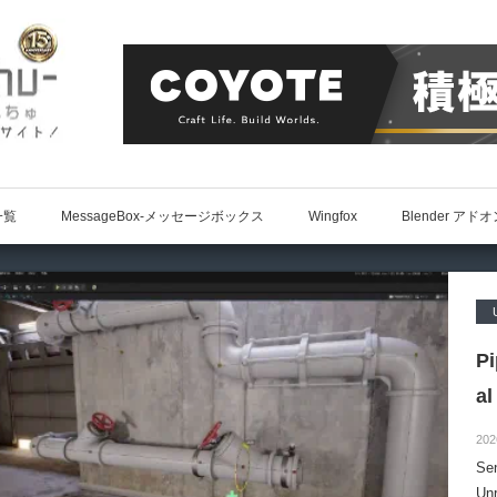
一覧
MessageBox-メッセージボックス
Wingfox
Blender アド
P
al
202
S
Un