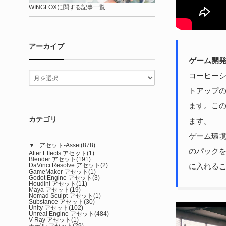
WINGFOXに関する記事一覧
アーカイブ
ゲーム開
コーヒーシ
トアップ
ます。こ
カテゴリ
ます。
ゲーム環
▼
アセット-Asset
(878)
のパック
After Effects アセット
(1)
Blender アセット
(191)
に入れる
DaVinci Resolve アセット
(2)
GameMaker アセット
(1)
Godot Engine アセット
(3)
Houdini アセット
(11)
Maya アセット
(19)
Nomad Sculpt アセット
(1)
Substance アセット
(30)
Unity アセット
(102)
Unreal Engine アセット
(484)
V-Ray アセット
(1)
モデル アセット
(29)