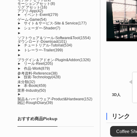
モーションアセット
(8)
リグ アセット
(16)
アプリ-App
(42)
►
イベント-Event
(279)
ゲーム-Game
(54)
►
サイト＆サービス-Site & Service
(177)
►
シェーダー-Shader
(7)
►
ソフトウェア＆ツール-Software&Tool
(1554)
ダウンロード-Download
(101)
►
チュートリアル-Tutorial
(534)
►
トレーラー-Trailer
(399)
►
プラグイン＆アドオン-Plugin&Addon
(1326)
►
リール-Reel
(205)
►
作品-Work
(879)
参考資料-Reference
(38)
►
技術-Technology
(428)
未分類
(32)
►
本-Book
(459)
業界-Industry
(50)
►
製品＆ハードウェア-Product&Hardware
(152)
雑記-RoughDiary
(39)
リンク
おすすめ商品Pickup
Coffee Sho