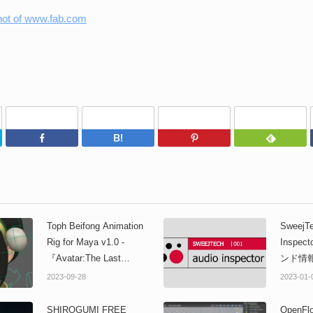
Twitter
Facebook
はてなブックマーク
Pinterest
Toph Beifong Animation
SweejTe
Rig for Maya v1.0 -
Inspe
『Avatar:The Last
ンド情
Airbender』の人気キャラ
てデバ
2023-09-28
2023-01-
クター「トフ・ベイフォ
来るUE
ン」ファンメイド3Dキャ
グイン
SHIROGUMI FREE
OpenF