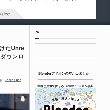
ました！
きを読む
Unreal Engine アセット
PR
irective Utilities | ブループリントライブラリ
エディタス...
手掛けたUnre
料ダウンロ
6-08-03
real Directiveによる「Directive Utilities」はブループリントライ
ラリやエディタスクリプト API の機能不足を補うオープンソー
Blenderアドオンの本が出ました！
 Unreal Engine プラグインです。FabとGithub上で無料公開さ
ています！
Coffee Shop
きを読む
職種と用途で探せる Blenderアドオン事典
Unity 本
nityエフェクトレシピブック パーツを組み合