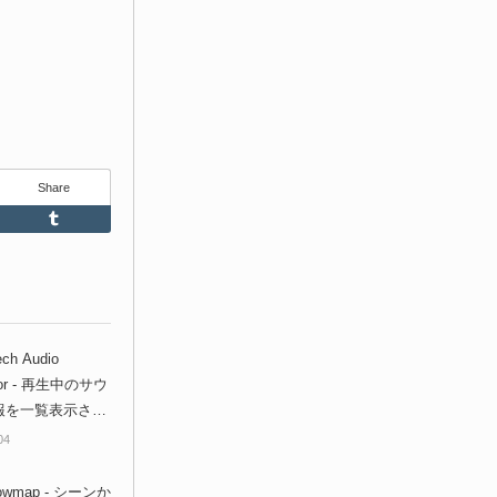
Share
Feedly
Tumblr
ch Audio
ctor - 再生中のサウ
報を一覧表示させ
ッグすることが出
04
5.1向け無料プラ
が登場！
lowmap - シーンか