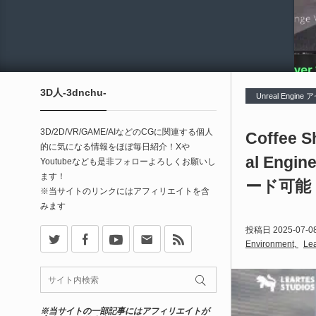
3D人-3dnchu-
Unreal Engine
3D/2D/VR/GAME/AIなどのCGに関連する個人
Coffee 
的に気になる情報をほぼ毎日紹介！Xや
al E
Youtubeなども是非フォローよろしくお願いし
ます！
ード可能
※当サイトのリンクにはアフィリエイトを含
みます
X
Facebook
Youtube
Contact
rss
投稿日
2025-07-0
Environment
Lea
※当サイトの一部記事にはアフィリエイトが