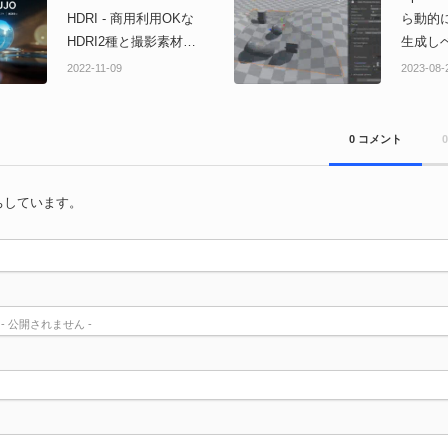
ラクターモデル（Maya
HDRI - 商用利用OKな
ら動的
でリグセットアップ
HDRI2種と撮影素材
生成しベ
済）！無料公開！
＆.maファイル！「白組
アセット
2022-11-09
2023-08-
HDRI」無料公開！ #白組
料公開
HDRI
0 コメント
ちしています。
) - 公開されません -