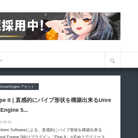
サイト内検索
オン
Unreal Engine アセット
ipe It | 直感的にパイプ形状を構築出来るUnre
 Engine 5...
6-08-05
entient Softwareによる、直感的にパイプ形状を構築出来る
real Engine 5向けプラグイン「Pipe It」がFab上でリリースさ