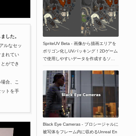
しました。
SpriteUV Beta - 画像から描画エリアを
リアルなセッ
ポリゴン化しUVパッキング！2Dゲーム
含まれてい
で使用しやすいデータを作成するソフ
ことができ
トウェア！現在β版が無料ダウンロード
可能！
い場合、こ
セットを手
Black Eye Cameras - プロシージャルに
被写体をフレーム内に収めるUnreal En