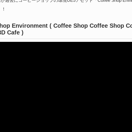
tudiosが過去にコーヒーショップの環境UE5アセット「Coffee Shop Envi
続
！！
hop Environment ( Coffee Shop Coffee Shop C
B
3D Cafe )
実
202
医師
る、
Bi
続