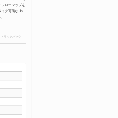
にフローマップを
イク可能なUnity
！Github上に無
22
！
0 トラックバック