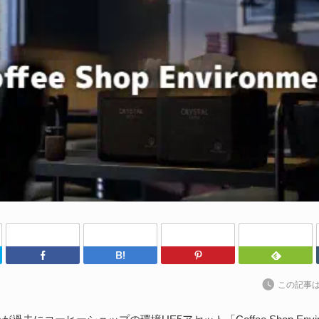
わ
202
kt
ト
に
続
S
な
202
Twitter
Facebook
はてなブックマーク
Pinterest
ア
捗
この記事
た