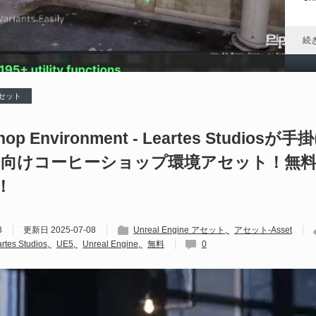
れ
続
 アセット
D
や
Shop Environment - Leartes Studiosが
ngine向けコーヒーショップ環境アセット！無
202
Un
！
ブ
スの
れ
8
更新日
2025-07-08
Unreal Engine アセット
アセット-Asset
続
rtes Studios
UE5
Unreal Engine
無料
0
U