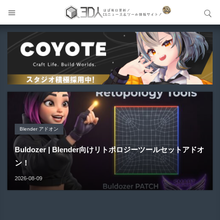
サイト内検索
サイト内検索
Blender アドオン
Unreal Engine アセット
Unreal Engine アセット
Maya プラグイン
Unreal Engine アセット
Buldozer | Blender向けリトポロジーツールセットアドオ
Pipe It | 直感的にパイプ形状を構築出来るUnreal Engine
Directive Utilities | ブループリントライブラリやエディタ
ン！
Gizmify Media Plane 2 | MP4・AVI・MKV・MOVな...
Material Parameter Manager | Unreal Engi...
5...
ス...
2026-08-09
2026-08-08
2026-08-07
2026-08-05
2026-08-03