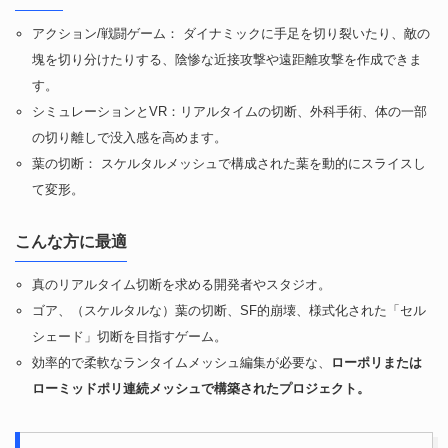
アクション/戦闘ゲーム： ダイナミックに手足を切り裂いたり、敵の
塊を切り分けたりする、陰惨な近接攻撃や遠距離攻撃を作成できま
す。
シミュレーションとVR：リアルタイムの切断、外科手術、体の一部
の切り離しで没入感を高めます。
葉の切断： スケルタルメッシュで構成された葉を動的にスライスし
て変形。
こんな方に最適
真のリアルタイム切断を求める開発者やスタジオ。
ゴア、（スケルタルな）葉の切断、SF的崩壊、様式化された「セル
シェード」切断を目指すゲーム。
効率的で柔軟なランタイムメッシュ編集が必要な、
ローポリまたは
ローミッドポリ連続メッシュで構築されたプロジェクト。