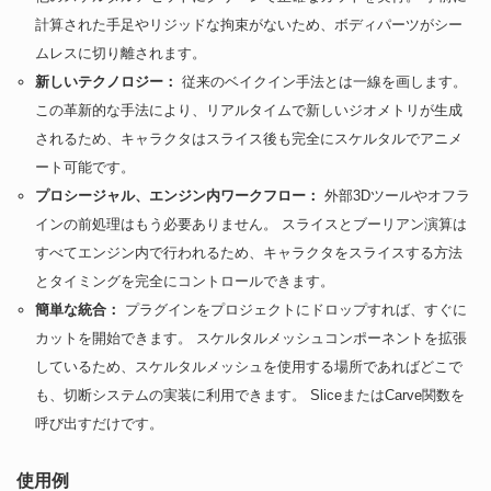
計算された手足やリジッドな拘束がないため、ボディパーツがシー
ムレスに切り離されます。
新しいテクノロジー：
従来のベイクイン手法とは一線を画します。
この革新的な手法により、リアルタイムで新しいジオメトリが生成
されるため、キャラクタはスライス後も完全にスケルタルでアニメ
ート可能です。
プロシージャル、エンジン内ワークフロー：
外部3Dツールやオフラ
インの前処理はもう必要ありません。 スライスとブーリアン演算は
すべてエンジン内で行われるため、キャラクタをスライスする方法
とタイミングを完全にコントロールできます。
簡単な統合：
プラグインをプロジェクトにドロップすれば、すぐに
カットを開始できます。 スケルタルメッシュコンポーネントを拡張
しているため、スケルタルメッシュを使用する場所であればどこで
も、切断システムの実装に利用できます。 SliceまたはCarve関数を
呼び出すだけです。
使用例