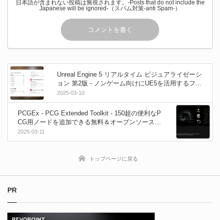
日本語が含まれない投稿は無視されます。-Posts that do not include the
Japanese will be ignored-（スパム対策-anti Spam-）
Unreal Engine 5 リアルタイム ビジュアライゼーシ
ョン 第2版 - ノンゲーム向けにUE5を活用するフロ
ーを解説した本の最新UE5.5やUEFNにも対応させ
2025-03-10
たアップデート版！2025年3月11日発売！
PCGEx - PCG Extended Toolkit - 150超の便利なP
CG用ノードを追加できる無料＆オープンソースUn
real Engine 5プラグイン！点データセットからエ
2025-03-11
ッジ構造やパスファインディング＆スプライン生
成などが可能！
トップページに戻る
PR