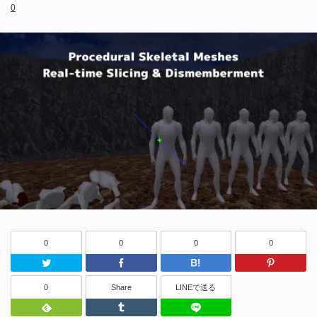
0
0
0
0
0
Twitter
Facebook
はてなブッ
0
Share
LINEで送る
Feedly
Tumblr
LINEで送る