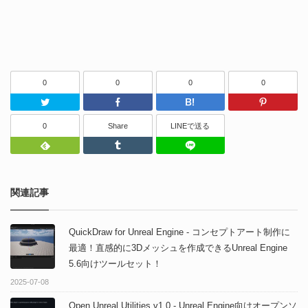
0
0
0
0
Twitter
Facebook
はてなブッ
0
Share
LINEで送る
Feedly
Tumblr
LINEで送る
関連記事
QuickDraw for Unreal Engine - コンセプトアート制作に
最適！直感的に3Dメッシュを作成できるUnreal Engine
5.6向けツールセット！
2025-07-08
Open Unreal Utilities v1.0 - Unreal Engine向けオープンソ