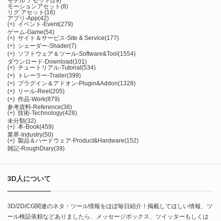
モデル アセット
(29)
モーションアセット
(8)
リグ アセット
(16)
アプリ-App
(42)
(+)
イベント-Event
(279)
ゲーム-Game
(54)
(+)
サイト＆サービス-Site & Service
(177)
(+)
シェーダー-Shader
(7)
(+)
ソフトウェア＆ツール-Software&Tool
(1554)
ダウンロード-Download
(101)
(+)
チュートリアル-Tutorial
(534)
(+)
トレーラー-Trailer
(399)
(+)
プラグイン＆アドオン-Plugin&Addon
(1328)
(+)
リール-Reel
(205)
(+)
作品-Work
(879)
参考資料-Reference
(38)
(+)
技術-Technology
(428)
未分類
(32)
(+)
本-Book
(459)
業界-Industry
(50)
(+)
製品＆ハードウェア-Product&Hardware
(152)
雑記-RoughDiary
(39)
3D人について
3D/2D/CG関連のネタ・ツール情報をほぼ毎日紹介！掲載してほしい情報、ツ
ール検証依頼などありましたら、メッセージボックス、ツイッターもしくは