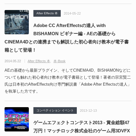
After Effects 本
2014-05-22
Adobe CC AfterEffectsの達人 with
BISHAMON ビギナー編 - AEの基礎から
CINEMA4Dとの連携までも解説した初心者向け教本が電子書
籍として登場！
2014.05.22
After Effects 本
本-Book
AEの基礎から最新プラグイン、そしてCINEMA4D、BISHAMONなどに
ついても触れた初心者向け教本が電子書籍として登場！著者の宗宮賢二
氏は日本初のAfterEffects向け専門解説書「Adobe After Effectsの達人」
を執筆した方です。
コンペティション イベント
2013-12-13
ゲームエフェクトコンテスト2013 - 賞金総額47
万円！マッチロック株式会社のゲーム用3DVFX