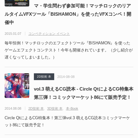
マ・学生問わず参加可能！マッチロックのリア
ルタイムVFXツール「BISHAMON」を使ったVFXコンペ！開
催中
2015.01.07
コンペティション イベント
毎年恒例！マッチロックのエフェクトツール『BISHAMON』を使った
ゲームエフェクトコンテスト！今年も開催されています。（少し紹介が
遅くなってしまいました。）
2D技術 本
2014-08-08
vol.3 萌えるCG読本 - Circle QtによるCG特集本
第三弾！コミックマーケット86にて販売予定！
2014.08.08
2D技術 本
3D技術 本
本-Book
Circle QtによるCG特集本！第三弾vol.3 萌えるCG読本コミックマーケ
ット86にて販売予定！