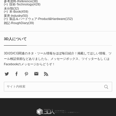
参考資料-Reference
(38)
(+)
技術-Technology
(428)
未分類
(32)
(+)
本-Book
(459)
業界-Industry
(50)
(+)
製品＆ハードウェア-Product&Hardware
(152)
雑記-RoughDiary
(39)
3D人について
3D/2D/CG関連のネタ・ツール情報をほぼ毎日紹介！掲載してほしい情報、ツ
ール検証依頼などありましたら、メッセージボックス、ツイッターもしくは
Facebookのメッセージからどうぞ！
X
Facebook
Pinterest
Contact
rss