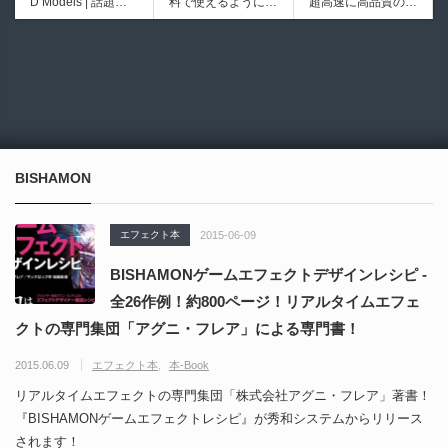
D Models | 話題の
料で使えるようにな
超高速に高品質のク
ブループリントライ
イプ形状を構築出来
ゲーム『NTE（Nev
ったのか──3D-CA
ワッドポリゴンでリ
ブラリやエディタス
るUnreal Engine 5
6936
6021
erness to Evernes
D民主化の40年史 |
メッシュ可能なオー
クリプト API の機
向けパイプ構築制御
s）』のキャラクタ
3D-CADはなぜ0円
プンソースツール！
能不足を補う無料＆
システムプラグイ
ー3Dモデルが公式
で使える時代になっ
MITライセンスとな
オープンソースのU
ン！
から無料配布中！M
たのか？ CAD民主
り正式バージョンが
nreal Engine 5プラ
MD（PMX）形式！
化の歴史を振り返る
公開！
グイン！
How I Built a Duelin
Blender Buddy | AP
動画をFabSceneが
g Retractable Light
Iキー不要！Llama.c
公開！
saber V4 | 決闘も可
ppを採用し完全に
BISHAMON
能な伸縮式ライトセ
ローカル動作！Ble
ーバーの開発メイキ
nderのドキュメン
ング映像！
トを網羅したBlend
エフェクト本
2015-06-09
er向けAIエージェン
ト！無料公開！ by
BISHAMONゲームエフェクトデザインレシピ -
CGMatter
全26作例！約800ページ！リアルタイムエフェ
クトの専門集団「アグニ・フレア」による専門書！
2015.06.09
エフェクト本
本-Book
リアルタイムエフェクトの専門集団「株式会社アグニ・フレア」著書！
『BISHAMONゲームエフェクトレシピ』が秀和システムからリリース
されます！