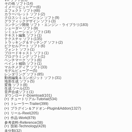
VR ソフト
(25)
その他 ソフト
(14)
イメージビューアー
(6)
エフェクト ソフト
(48)
カラーパレット ソフト
(2)
クロスシミュレーション ソフト
(9)
グラフィックデザイン ソフト
(3)
コンテンツ開発 ソフト・エンジン・ライブラリ
(183)
シェーダー ソフト
(9)
シミュレーション ソフト
(18)
テキスト編集 ソフト
(1)
テクスチャ ソフト
(135)
トラッキング＆マッチング ソフト
(2)
ピクセルアート ソフト
(6)
フォント ソフト
(1)
ブロードキャスト ソフト
(1)
プログラミング ソフト
(1)
ベンチマーク ソフト
(6)
ペイント補助 ソフト
(1)
マルチメディア ソフト
(33)
モデルビューアー
(5)
レンダリング ソフト
(85)
動画編集＆コンポジット ソフト
(31)
地形生成 ソフト
(5)
変換 ソフト
(8)
生成 ツール
(22)
音声合成ソフト
(1)
ダウンロード-Download
(101)
(+)
チュートリアル-Tutorial
(534)
(+)
トレーラー-Trailer
(399)
(+)
プラグイン＆アドオン-Plugin&Addon
(1327)
(+)
リール-Reel
(205)
(+)
作品-Work
(879)
参考資料-Reference
(38)
(+)
技術-Technology
(428)
未分類
(32)