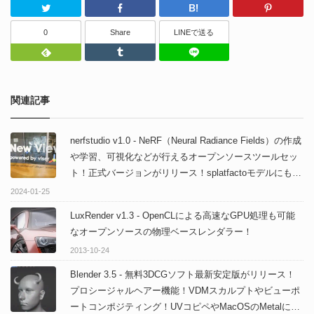
Twitter
Facebook
はてなブッ
0
Share
LINEで送る
Feedly
Tumblr
LINEで送る
関連記事
nerfstudio v1.0 - NeRF（Neural Radiance Fields）の作成
や学習、可視化などが行えるオープンソースツールセッ
ト！正式バージョンがリリース！splatfactoモデルにも対
応！
2024-01-25
LuxRender v1.3 - OpenCLによる高速なGPU処理も可能
なオープンソースの物理ベースレンダラー！
2013-10-24
Blender 3.5 - 無料3DCGソフト最新安定版がリリース！
プロシージャルヘアー機能！VDMスカルプトやビューポ
ートコンポジティング！UVコピペやMacOSのMetalによ