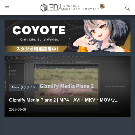
サイト内検索
サイト内検索
Unreal Engine アセット
Unreal Engine アセット
Unity 本
Maya プラグイン
Unreal Engine アセット
Pipe It | 直感的にパイプ形状を構築出来るUnreal Engine
Directive Utilities | ブループリントライブラリやエディタ
Unityエフェクトレシピブック パーツを組み合わせて作れ
Gizmify Media Plane 2 | MP4・AVI・MKV・MOVな...
Material Parameter Manager | Unreal Engi...
5...
ス...
る | ktk.kum...
2026-08-08
2026-08-07
2026-08-05
2026-08-03
2026-08-03