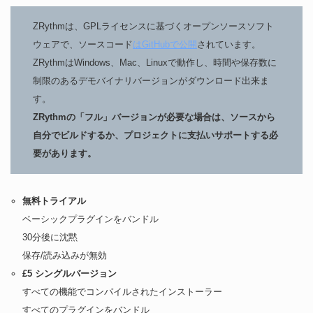
ZRythmは、GPLライセンスに基づくオープンソースソフト
ウェアで、ソースコード
はGitHubで公開
されています。
ZRythmはWindows、Mac、Linuxで動作し、時間や保存数に
制限のあるデモバイナリバージョンがダウンロード出来ま
す。
ZRythmの「フル」バージョンが必要な場合は、ソースから
自分でビルドするか、プロジェクトに支払いサポートする必
要があります。
無料トライアル
ベーシックプラグインをバンドル
30分後に沈黙
保存/読み込みが無効
£5 シングルバージョン
すべての機能でコンパイルされたインストーラー
すべてのプラグインをバンドル