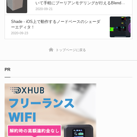
いて手軽にブーリアンモデリングが行えるBlender
アドオン！
2020-09-21
Shade - iOS上で動作するノードベースのシェーダ
ーエディタ！
2020-09-23
トップページに戻る
PR