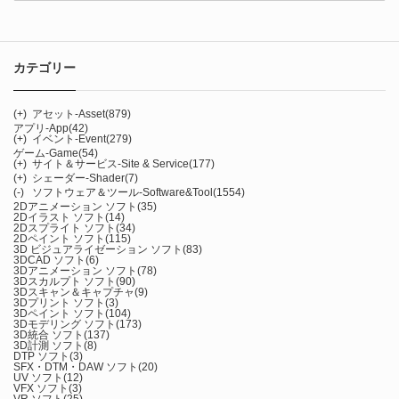
カテゴリー
(+)
アセット-Asset
(879)
アプリ-App
(42)
(+)
イベント-Event
(279)
ゲーム-Game
(54)
(+)
サイト＆サービス-Site & Service
(177)
(+)
シェーダー-Shader
(7)
(-)
ソフトウェア＆ツール-Software&Tool
(1554)
2Dアニメーション ソフト
(35)
2Dイラスト ソフト
(14)
2Dスプライト ソフト
(34)
2Dペイント ソフト
(115)
3D ビジュアライゼーション ソフト
(83)
3DCAD ソフト
(6)
3Dアニメーション ソフト
(78)
3Dスカルプト ソフト
(90)
3Dスキャン＆キャプチャ
(9)
3Dプリント ソフト
(3)
3Dペイント ソフト
(104)
3Dモデリング ソフト
(173)
3D統合 ソフト
(137)
3D計測 ソフト
(8)
DTP ソフト
(3)
SFX・DTM・DAW ソフト
(20)
UV ソフト
(12)
VFX ソフト
(3)