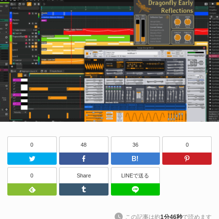
0
48
36
0
Twitter
Facebook
はてなブッ
0
Share
LINEで送る
Feedly
Tumblr
LINEで送る
この記事は約
1分46秒
で読めます