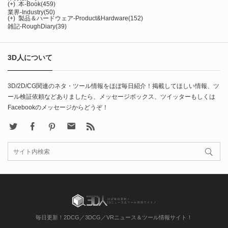
(+)
本-Book
(459)
業界-Industry
(50)
(+)
製品＆ハードウェア-Product&Hardware
(152)
雑記-RoughDiary
(39)
3D人について
3D/2D/CG関連のネタ・ツール情報をほぼ毎日紹介！掲載してほしい情報、ツ
ール検証依頼などありましたら、メッセージボックス、ツイッターもしくは
Facebookのメッセージからどうぞ！
X
Facebook
Pinterest
Contact
rss
毎日更新！2DCG／3DCG／VRニュース＆ツール情報サイト！