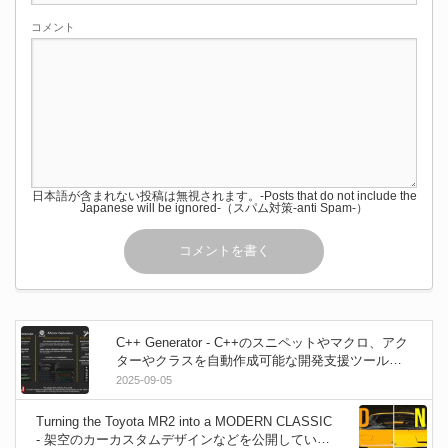
コメント
日本語が含まれない投稿は無視されます。-Posts that do not include the
Japanese will be ignored-（スパム対策-anti Spam-）
C++ Generator - C++のスニペットやマクロ、アク
ターやクラスを自動作成可能な開発支援ツールプ
ラグイン！
2025-09-05
Turning the Toyota MR2 into a MODERN CLASSIC
- 架空のカーカスタムデザインなどを公開している