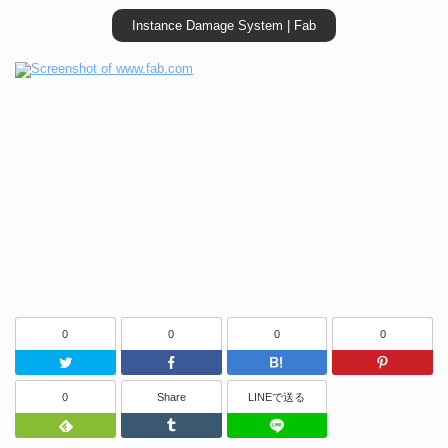
Instance Damage System | Fab
0
0
0
0
Twitter
Facebook
はてなブッ
0
Share
LINEで送る
Feedly
Tumblr
LINEで送る