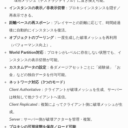
壊用メッシュ（デストラクティブル）に置き換え可能。
インスタンスの表示／非表示切替
：プロキシインスタンスを隠す／
再表示できる。
距離ベースの再スポーン
：プレイヤーとの距離に応じて、時間経過
後に自動的にインスタンスを復活。
オブジェクトのプーリング
：一度生成した破壊メッシュを再利用
（パフォーマンス向上）。
World Partition対応
：プロキシがレベルに存在しない状態でも、イ
ンスタンスの表示切替が可能。
カスタムデータの設定
：各ダメージアセットごとに「経験値」「お
金」などの独自データを付与可能。
ネットワーク対応（3つのモード）
Client Authoritative
：クライアントが破壊メッシュを生成、サーバー
は検知して他クライアントへ送信。
Client Replicated
：複製によってクライアント側に破壊メッシュが生
成。
Server
：サーバー側が破壊アクターを管理・複製。
プロキシの可視状態を保存／ロード可能