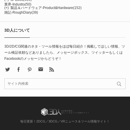
業界-Industry
(50)
(+)
製品＆ハードウェア-Product&Hardware
(152)
雑記-RoughDiary
(39)
3D人について
3D/2D/CG関連のネタ・ツール情報をほぼ毎日紹介！掲載してほしい情報、ツ
ール検証依頼などありましたら、メッセージボックス、ツイッターもしくは
Facebookのメッセージからどうぞ！
X
Facebook
Pinterest
Contact
rss
毎日更新！2DCG／3DCG／VRニュース＆ツール情報サイト！