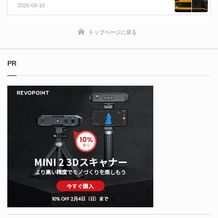
Zephyr Designzが初のBlender制作タイムラプス動
2025-09-10
画を公開！
トップページに戻る
PR