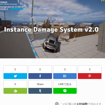
0
0
0
0
Twitter
Facebook
はてなブッ
0
Share
LINEで送る
Feedly
Tumblr
LINEで送る
この記事は約
1分58秒
で読めます