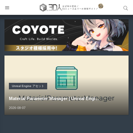
サイト内検索
サイト内検索
Unreal Engine アセット
Unreal Engine アセット
Unity 本
アセット-Asset
Unreal Engine アセット
Pipe It | 直感的にパイプ形状を構築出来るUnreal Engine
Directive Utilities | ブループリントライブラリやエディタ
Unityエフェクトレシピブック パーツを組み合わせて作れ
SiroinoSotai | 完全無料＆CC0 で商用利用OKなVRChat
Material Parameter Manager | Unreal Engi...
5...
ス...
る | ktk.kum...
向け...
2026-08-07
2026-08-05
2026-08-03
2026-08-03
2026-08-02