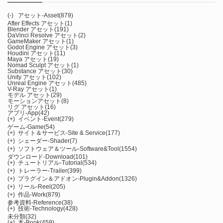
(-)
アセット-Asset
(879)
After Effects アセット
(1)
Blender アセット
(191)
DaVinci Resolve アセット
(2)
GameMaker アセット
(1)
Godot Engine アセット
(3)
Houdini アセット
(11)
Maya アセット
(19)
Nomad Sculpt アセット
(1)
Substance アセット
(30)
Unity アセット
(102)
Unreal Engine アセット
(485)
V-Ray アセット
(1)
モデル アセット
(29)
モーションアセット
(8)
リグ アセット
(16)
アプリ-App
(42)
(+)
イベント-Event
(279)
ゲーム-Game
(54)
(+)
サイト＆サービス-Site & Service
(177)
(+)
シェーダー-Shader
(7)
(+)
ソフトウェア＆ツール-Software&Tool
(1554)
ダウンロード-Download
(101)
(+)
チュートリアル-Tutorial
(534)
(+)
トレーラー-Trailer
(399)
(+)
プラグイン＆アドオン-Plugin&Addon
(1326)
(+)
リール-Reel
(205)
(+)
作品-Work
(879)
参考資料-Reference
(38)
(+)
技術-Technology
(428)
未分類
(32)
(+)
本-Book
(459)