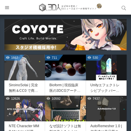
サイト内検索
サイト内検索
1667
711
530
SiroinoSotai | 完全
Bioform | 現役臨床
Unityエフェクトレ
無料＆CC0 で商用
医の3DCGアーティ
シピブック パーツ
利用OKなVRChat向
ストが実際の解剖学
を組み合わせて作れ
12626
10592
7437
444
426
け共通素体3Dモデ
に基づいて構築した
る | ktk.kumamoto氏
ルが正式リリース！
プロシージャルな生
によるUnity向けエ
程よいポリ数＆トポ
物学的Blenderマテ
フェクト教本が202
ロジーにも注目！
リアルアセットアド
6年7月13日に発
オン！無料お試し版
売！
NTE Character MM
なぜ設計ソフトは無
AutoRemesher 1.0 |
HeyGears G1 | 世界
Directive Utilities |
もあるよ！