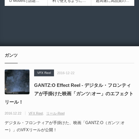
D Models | 話題の
料で使えるようにな
超高速に高品質のク
初のデスクトップ型
ブループリントライ
ゲーム『NTE（Nev
ったのか──3D-CA
ワッドポリゴンでリ
フルカラー3D＆UV
ブラリやエディタス
6932
6017
erness to Evernes
D民主化の40年史 |
メッシュ可能なオー
統合型プリンターが
クリプト API の機
s）』のキャラクタ
3D-CADはなぜ0円
プンソースツール！
登場！
能不足を補う無料＆
ー3Dモデルが公式
で使える時代になっ
MITライセンスとな
オープンソースのU
から無料配布中！M
たのか？ CAD民主
り正式バージョンが
nreal Engine 5プラ
MD（PMX）形式！
化の歴史を振り返る
公開！
グイン！
How I Built a Duelin
Blender Buddy | AP
動画をFabSceneが
g Retractable Light
Iキー不要！Llama.c
公開！
saber V4 | 決闘も可
ppを採用し完全に
ガンツ
能な伸縮式ライトセ
ローカル動作！Ble
ーバーの開発メイキ
nderのドキュメン
ング映像！
トを網羅したBlend
VFX Reel
2016-12-22
er向けAIエージェン
ト！無料公開！ by
GANTZ:O Effect Reel - デジタル・フロンティ
CGMatter
アが手掛けた映画「ガンツ:オー」のエフェクト
リール！
2016.12.22
VFX Reel
リール-Reel
デジタル・フロンティアが手掛けた、映画「GANTZ:O（ガンツ:オ
ー）」のVFXリールが公開！