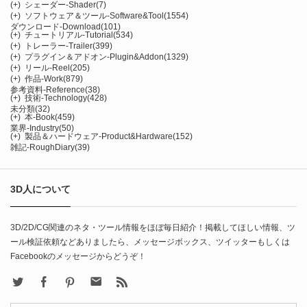
(+)
シェーダー-Shader
(7)
(+)
ソフトウェア＆ツール-Software&Tool
(1554)
ダウンロード-Download
(101)
(+)
チュートリアル-Tutorial
(534)
(+)
トレーラー-Trailer
(399)
(+)
プラグイン＆アドオン-Plugin&Addon
(1329)
(+)
リール-Reel
(205)
(+)
作品-Work
(879)
参考資料-Reference
(38)
(+)
技術-Technology
(428)
未分類
(32)
(+)
本-Book
(459)
業界-Industry
(50)
(+)
製品＆ハードウェア-Product&Hardware
(152)
雑記-RoughDiary
(39)
3D人について
3D/2D/CG関連のネタ・ツール情報をほぼ毎日紹介！掲載してほしい情報、ツ
ール検証依頼などありましたら、メッセージボックス、ツイッターもしくは
Facebookのメッセージからどうぞ！
X
Facebook
Pinterest
Contact
rss