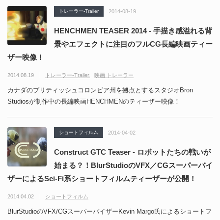
トレーラー-Trailer
2014-08-19
HENCHMEN TEASER 2014 - 手描き感溢れる背
景やエフェクトに注目のフルCG長編映画ティー
ザー映像！
2014.08.19
トレーラー-Trailer
映画 トレーラー
カナダのブリティッシュコロンビア州を拠点とするスタジオBron
Studiosが制作中の長編映画HENCHMENのティーザー映像！
ショートフィルム
2014-04-02
Construct GTC Teaser - ロボットたちの戦いが
始まる？！BlurStudioのVFX／CGスーパーバイ
ザーによるSci-Fi系ショートフィルムティーザーが公開！
2014.04.02
ショートフィルム
BlurStudioのVFX/CGスーパーバイザーKevin Margo氏によるショートフ