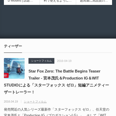
D Models | 話題の
料で使えるようにな
超高速に高品質のク
ブループリントライ
イプ形状を構築出来
ゲーム『NTE（Nev
ったのか──3D-CA
ワッドポリゴンでリ
ブラリやエディタス
るUnreal Engine 5
6934
6018
erness to Evernes
D民主化の40年史 |
メッシュ可能なオー
クリプト API の機
向けパイプ構築制御
s）』のキャラクタ
3D-CADはなぜ0円
プンソースツール！
能不足を補う無料＆
システムプラグイ
ー3Dモデルが公式
で使える時代になっ
MITライセンスとな
オープンソースのU
ン！
から無料配布中！M
たのか？ CAD民主
り正式バージョンが
nreal Engine 5プラ
MD（PMX）形式！
化の歴史を振り返る
公開！
グイン！
How I Built a Duelin
Blender Buddy | AP
動画をFabSceneが
g Retractable Light
Iキー不要！Llama.c
公開！
saber V4 | 決闘も可
ppを採用し完全に
ティーザー
能な伸縮式ライトセ
ローカル動作！Ble
ーバーの開発メイキ
nderのドキュメン
ング映像！
トを網羅したBlend
ショートフィルム
2016-04-19
er向けAIエージェン
ト！無料公開！ by
Star Fox Zero: The Battle Begins Teaser
CGMatter
Trailer - 宮本茂氏＆Production IG＆WIT
STUDIOによる「スターフォックス ゼロ」短編アニメティー
ザートレーラー！
2016.04.19
ショートフィルム
発売間近の人気シリーズ最新作「スターフォックス ゼロ」、任天堂の
宮本茂氏と「Production IG（プロダクションI.G）」、そして「WIT