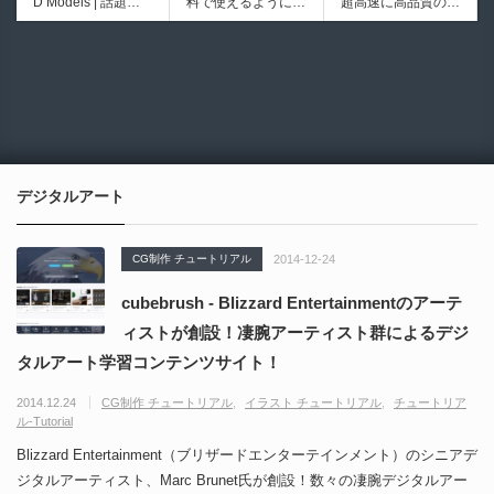
D Models | 話題の
料で使えるようにな
超高速に高品質のク
シピブック パーツ
ブループリントライ
ゲーム『NTE（Nev
ったのか──3D-CA
ワッドポリゴンでリ
を組み合わせて作れ
ブラリやエディタス
6931
6017
erness to Evernes
D民主化の40年史 |
メッシュ可能なオー
る | ktk.kumamoto氏
クリプト API の機
s）』のキャラクタ
3D-CADはなぜ0円
プンソースツール！
によるUnity向けエ
能不足を補う無料＆
ー3Dモデルが公式
で使える時代になっ
MITライセンスとな
フェクト教本が202
オープンソースのU
から無料配布中！M
たのか？ CAD民主
り正式バージョンが
6年7月13日に発
nreal Engine 5プラ
MD（PMX）形式！
化の歴史を振り返る
公開！
売！
グイン！
How I Built a Duelin
Blender Buddy | AP
動画をFabSceneが
g Retractable Light
Iキー不要！Llama.c
公開！
saber V4 | 決闘も可
ppを採用し完全に
デジタルアート
能な伸縮式ライトセ
ローカル動作！Ble
ーバーの開発メイキ
nderのドキュメン
ング映像！
トを網羅したBlend
CG制作 チュートリアル
2014-12-24
er向けAIエージェン
ト！無料公開！ by
cubebrush - Blizzard Entertainmentのアーテ
CGMatter
ィストが創設！凄腕アーティスト群によるデジ
タルアート学習コンテンツサイト！
2014.12.24
CG制作 チュートリアル
イラスト チュートリアル
チュートリア
ル-Tutorial
Blizzard Entertainment（ブリザードエンターテインメント）のシニアデ
ジタルアーティスト、Marc Brunet氏が創設！数々の凄腕デジタルアー