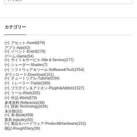
カテゴリー
(+)
アセット-Asset
(879)
アプリ-App
(42)
(+)
イベント-Event
(279)
ゲーム-Game
(54)
(+)
サイト＆サービス-Site & Service
(177)
(+)
シェーダー-Shader
(7)
(+)
ソフトウェア＆ツール-Software&Tool
(1554)
ダウンロード-Download
(101)
(+)
チュートリアル-Tutorial
(534)
(+)
トレーラー-Trailer
(399)
(+)
プラグイン＆アドオン-Plugin&Addon
(1327)
(+)
リール-Reel
(205)
(+)
作品-Work
(879)
参考資料-Reference
(38)
(+)
技術-Technology
(428)
未分類
(32)
(+)
本-Book
(459)
業界-Industry
(50)
(+)
製品＆ハードウェア-Product&Hardware
(152)
雑記-RoughDiary
(39)