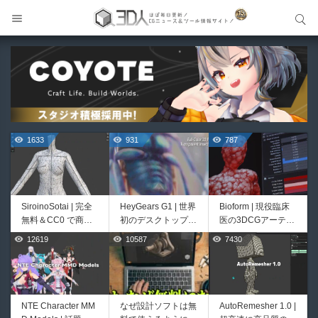
サイト内検索
サイト内検索
1633
931
787
SiroinoSotai | 完全
HeyGears G1 | 世界
Bioform | 現役臨床
無料＆CC0 で商用
初のデスクトップ型
医の3DCGアーティ
利用OKなVRChat向
フルカラー3D＆UV
ストが実際の解剖学
12619
10587
7430
526
421
け共通素体3Dモデ
統合型プリンターが
に基づいて構築した
ルが正式リリース！
登場！
プロシージャルな生
程よいポリ数＆トポ
物学的Blenderマテ
ロジーにも注目！
リアルアセットアド
オン！無料お試し版
NTE Character MM
なぜ設計ソフトは無
AutoRemesher 1.0 |
Unityエフェクトレ
Directive Utilities |
もあるよ！