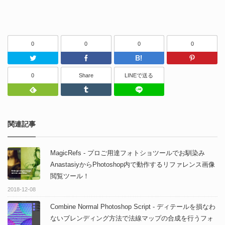
0
0
0
0
Twitter
Facebook
はてなブッ
0
Share
LINEで送る
Feedly
Tumblr
LINEで送る
関連記事
MagicRefs - プロご用達フォトショツールでお馴染み
AnastasiyからPhotoshop内で動作するリファレンス画像
閲覧ツール！
2018-12-08
Combine Normal Photoshop Script - ディテールを損なわ
ないブレンディング方法で法線マップの合成を行うフォ