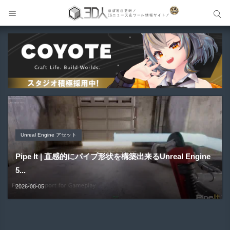
サイト内検索
サイト内検索
Unreal Engine アセット
Unreal Engine アセット
Unity 本
アセット-Asset
Blender アドオン
Pipe It | 直感的にパイプ形状を構築出来るUnreal Engine
Directive Utilities | ブループリントライブラリやエディタ
Unityエフェクトレシピブック パーツを組み合わせて作れ
SiroinoSotai | 完全無料＆CC0 で商用利用OKなVRChat
Bioform | 現役臨床医の3DCGアーティストが実際の解剖
5...
ス...
る | ktk.kum...
向け...
学に基づいて構築...
2026-08-05
2026-08-03
2026-08-03
2026-08-02
2026-08-01