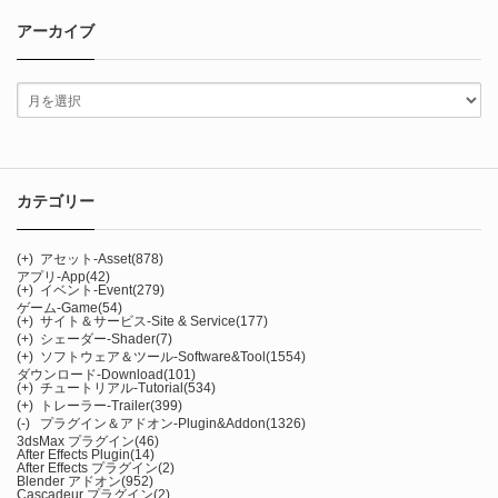
アーカイブ
カテゴリー
(+)
アセット-Asset
(878)
アプリ-App
(42)
(+)
イベント-Event
(279)
ゲーム-Game
(54)
(+)
サイト＆サービス-Site & Service
(177)
(+)
シェーダー-Shader
(7)
(+)
ソフトウェア＆ツール-Software&Tool
(1554)
ダウンロード-Download
(101)
(+)
チュートリアル-Tutorial
(534)
(+)
トレーラー-Trailer
(399)
(-)
プラグイン＆アドオン-Plugin&Addon
(1326)
3dsMax プラグイン
(46)
After Effects Plugin
(14)
After Effects プラグイン
(2)
Blender アドオン
(952)
Cascadeur プラグイン
(2)