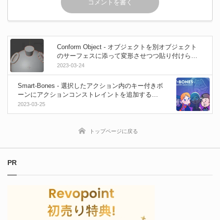
Conform Object - オブジェクトを別オブジェクト
のサーフェスに添って変形させつつ貼り付けられ
るBlender用のアドオン！
2023-03-24
Smart-Bones - 選択したアクション内のキー付きボ
ーンにアクションコンストレイントを追加するプ
ロセスを自動化する無料のBlenderアドオン！
2023-03-25
トップページに戻る
PR