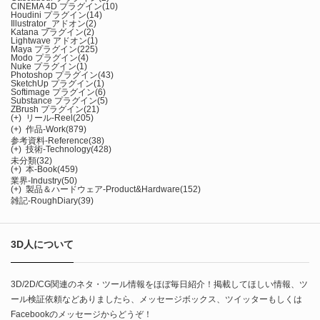
CINEMA 4D プラグイン
(10)
Houdini プラグイン
(14)
Illustrator_アドオン
(2)
Katana プラグイン
(2)
Lightwave アドオン
(1)
Maya プラグイン
(225)
Modo プラグイン
(4)
Nuke プラグイン
(1)
Photoshop プラグイン
(43)
SketchUp プラグイン
(1)
Softimage プラグイン
(6)
Substance プラグイン
(5)
ZBrush プラグイン
(21)
(+)
リール-Reel
(205)
(+)
作品-Work
(879)
参考資料-Reference
(38)
(+)
技術-Technology
(428)
未分類
(32)
(+)
本-Book
(459)
業界-Industry
(50)
(+)
製品＆ハードウェア-Product&Hardware
(152)
雑記-RoughDiary
(39)
3D人について
3D/2D/CG関連のネタ・ツール情報をほぼ毎日紹介！掲載してほしい情報、ツ
ール検証依頼などありましたら、メッセージボックス、ツイッターもしくは
Facebookのメッセージからどうぞ！