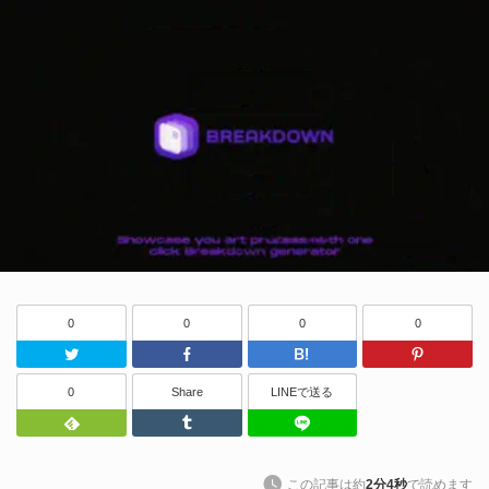
0
0
0
0
Twitter
Facebook
はてなブッ
0
Share
LINEで送る
Feedly
Tumblr
LINEで送る
この記事は約
2分4秒
で読めます