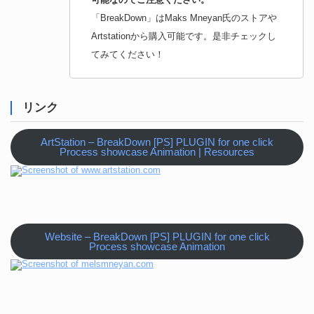
「BreakDown」はMaks Mneyan氏のストアや
Artstationから購入可能です。是非チェックし
てみてください！
リンク
ArtStation – BreakDown [PS] PLUGIN for one click
Process showcase Animation | Resources
Website – BreakDown [PS] PLUGIN for one click
Process showcase Animation