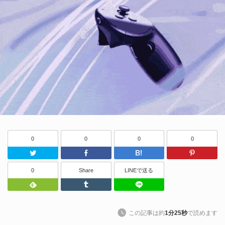
0
0
0
0
Twitter
Facebook
はてなブッ
0
Share
LINEで送る
Feedly
Tumblr
LINEで送る
この記事は約
1分25秒
で読めます