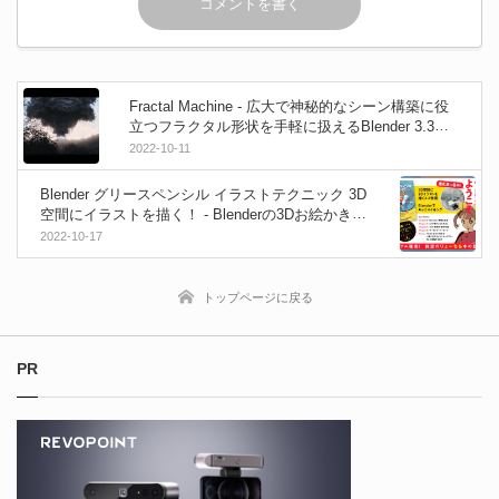
Fractal Machine - 広大で神秘的なシーン構築に役
立つフラクタル形状を手軽に扱えるBlender 3.3向
けアセットパック！
2022-10-11
Blender グリースペンシル イラストテクニック 3D
空間にイラストを描く！ - Blenderの3Dお絵かき機
能「Grease Pencil」を重点的に学べる本が登場！
2022-10-17
2022年10月24日発売！
トップページに戻る
PR