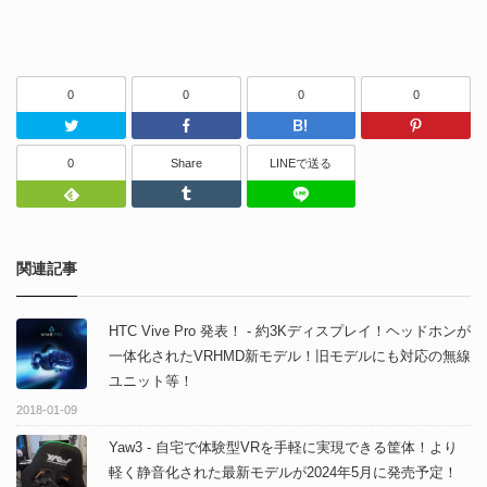
0
0
0
0
Twitter
Facebook
はてなブッ
0
Share
LINEで送る
Feedly
Tumblr
LINEで送る
関連記事
HTC Vive Pro 発表！ - 約3Kディスプレイ！ヘッドホンが
一体化されたVRHMD新モデル！旧モデルにも対応の無線
ユニット等！
2018-01-09
Yaw3 - 自宅で体験型VRを手軽に実現できる筐体！より
軽く静音化された最新モデルが2024年5月に発売予定！