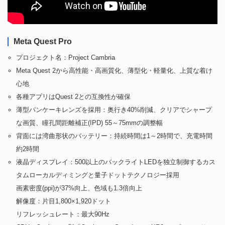
Meta Quest Pro
プロジェクト名：Project Cambria
Meta Quest 2から高性能・高画質化、薄型化・軽量化、上質な着け
心地
各種アプリはQuest 2との互換性が確保
薄型パンケーキレンズを採用：奥行き40%削減、クリアでシャープ
な画質、瞳孔間距離補正(IPD) 55～75mmの調整幅
背面には湾曲形状のバッテリー：持続時間は1～2時間で、充電時間
約2時間
液晶ディスプレイ：500以上のバックライトLEDを独立制御するカス
タムローカルディミングと量子ドットテクノロジー採用
画素密度(ppi)が37%向上、色域も1.3倍向上
解像度：片目1,800×1,920ドット
リフレッシュレート：最大90Hz