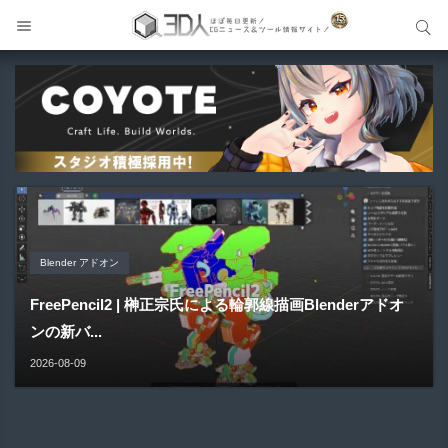
サイト内検索
サイト内検索
Unity アセット
Unity アセット
Blender アドオン
メイキング
Blender アドオン
NonToon - lilToon開発者による新たなキャラクター向け
MingToon | 影・逆光・深度表現にこだわったVRChat＆
FreePencil2 | 榊正宗氏による輪郭線描画Blenderアドオ
GPT-Live × UE5 VR | 会話して触れて反応するAIキャラク
HairStyler | Blender向けヘアー作成支援アドオンが新登
シェーダー！...
Warudo向...
ンの新バ...
ター！...
場！
2026-08-09
2026-08-09
2026-08-09
2026-08-09
2026-08-09