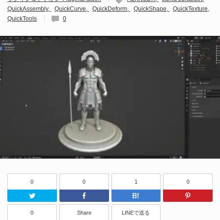
QuickAssembly
QuickCurve
QuickDeform
QuickShape
QuickTexture
QuickTools
0
0
0
1
0
Twitter
Facebook
はてなブッ
0
Share
LINEで送る