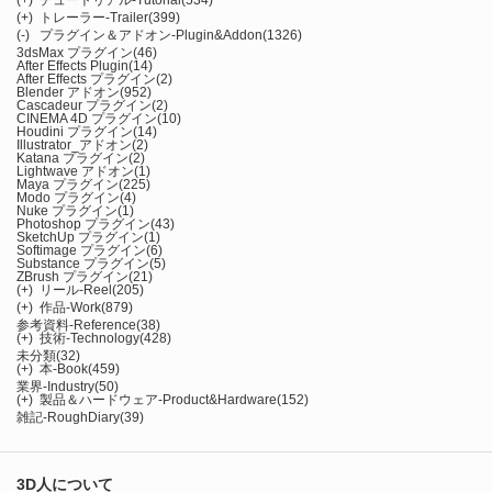
(+)
チュートリアル-Tutorial
(534)
(+)
トレーラー-Trailer
(399)
(-)
プラグイン＆アドオン-Plugin&Addon
(1326)
3dsMax プラグイン
(46)
After Effects Plugin
(14)
After Effects プラグイン
(2)
Blender アドオン
(952)
Cascadeur プラグイン
(2)
CINEMA 4D プラグイン
(10)
Houdini プラグイン
(14)
Illustrator_アドオン
(2)
Katana プラグイン
(2)
Lightwave アドオン
(1)
Maya プラグイン
(225)
Modo プラグイン
(4)
Nuke プラグイン
(1)
Photoshop プラグイン
(43)
SketchUp プラグイン
(1)
Softimage プラグイン
(6)
Substance プラグイン
(5)
ZBrush プラグイン
(21)
(+)
リール-Reel
(205)
(+)
作品-Work
(879)
参考資料-Reference
(38)
(+)
技術-Technology
(428)
未分類
(32)
(+)
本-Book
(459)
業界-Industry
(50)
(+)
製品＆ハードウェア-Product&Hardware
(152)
雑記-RoughDiary
(39)
3D人について