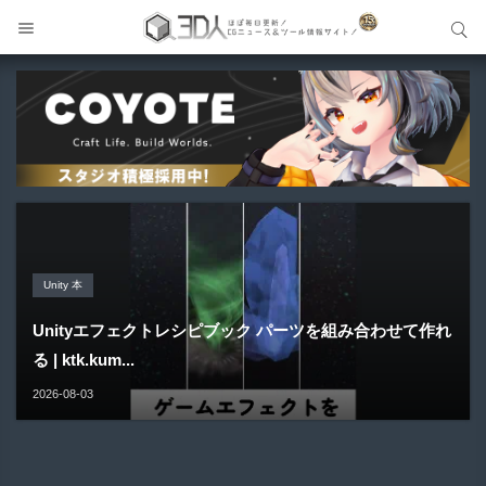
サイト内検索
サイト内検索
Unreal Engine アセット
Unreal Engine アセット
Unity 本
アセット-Asset
Blender アドオン
Pipe It | 直感的にパイプ形状を構築出来るUnreal Engine
Directive Utilities | ブループリントライブラリやエディタ
Unityエフェクトレシピブック パーツを組み合わせて作れ
SiroinoSotai | 完全無料＆CC0 で商用利用OKなVRChat
Bioform | 現役臨床医の3DCGアーティストが実際の解剖
5...
ス...
る | ktk.kum...
向け...
学に基づいて構築...
2026-08-05
2026-08-03
2026-08-03
2026-08-02
2026-08-01