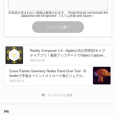
日本語が含まれない投稿は無視されます。-Posts that do not include the
Japanese will be ignored-（スパム対策-anti Spam-）
Reality Composer 1.6 - Apple公式の空間3Dキャプ
チャアプリ！最新アップデートでObject Captureに
対応！
2023-10-12
Curve Painter Geometry Nodes Paint-Over Tool - B
lenderで手描きペイントストローク風ビジュアルを
実現出来るGeometry Nodesとチュートリアル動画
2023-10-14
が無料公開！
トップページに戻る
PR