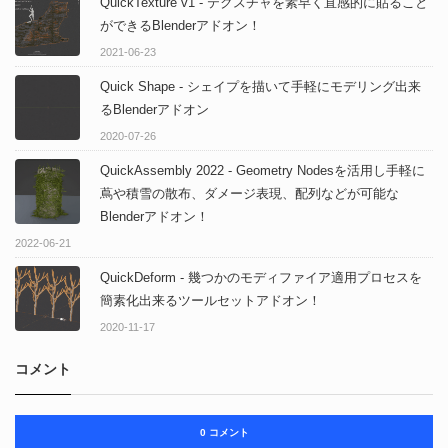
QuickTexture v1 - テクスチャを素早く直感的に貼ること
ができるBlenderアドオン！
2021-06-23
Quick Shape - シェイプを描いて手軽にモデリング出来
るBlenderアドオン
2020-07-26
QuickAssembly 2022 - Geometry Nodesを活用し手軽に
蔦や積雪の散布、ダメージ表現、配列などが可能な
Blenderアドオン！
2022-06-21
QuickDeform - 幾つかのモディファイア適用プロセスを
簡素化出来るツールセットアドオン！
2020-11-17
コメント
0 コメント