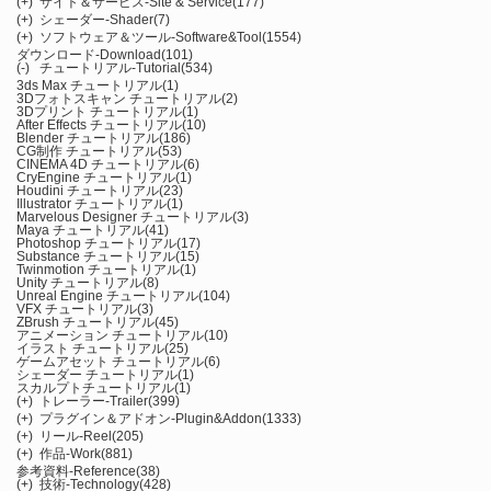
(+)
サイト＆サービス-Site & Service
(177)
(+)
シェーダー-Shader
(7)
(+)
ソフトウェア＆ツール-Software&Tool
(1554)
ダウンロード-Download
(101)
(-)
チュートリアル-Tutorial
(534)
3ds Max チュートリアル
(1)
3Dフォトスキャン チュートリアル
(2)
3Dプリント チュートリアル
(1)
After Effects チュートリアル
(10)
Blender チュートリアル
(186)
CG制作 チュートリアル
(53)
CINEMA 4D チュートリアル
(6)
CryEngine チュートリアル
(1)
Houdini チュートリアル
(23)
Illustrator チュートリアル
(1)
Marvelous Designer チュートリアル
(3)
Maya チュートリアル
(41)
Photoshop チュートリアル
(17)
Substance チュートリアル
(15)
Twinmotion チュートリアル
(1)
Unity チュートリアル
(8)
Unreal Engine チュートリアル
(104)
VFX チュートリアル
(3)
ZBrush チュートリアル
(45)
アニメーション チュートリアル
(10)
イラスト チュートリアル
(25)
ゲームアセット チュートリアル
(6)
シェーダー チュートリアル
(1)
スカルプトチュートリアル
(1)
(+)
トレーラー-Trailer
(399)
(+)
プラグイン＆アドオン-Plugin&Addon
(1333)
(+)
リール-Reel
(205)
(+)
作品-Work
(881)
参考資料-Reference
(38)
(+)
技術-Technology
(428)