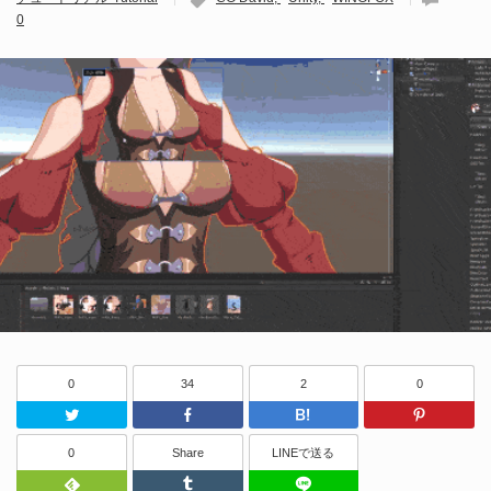
0
0
34
2
0
Twitter
Facebook
はてなブッ
0
Share
LINEで送る
Feedly
Tumblr
LINEで送る