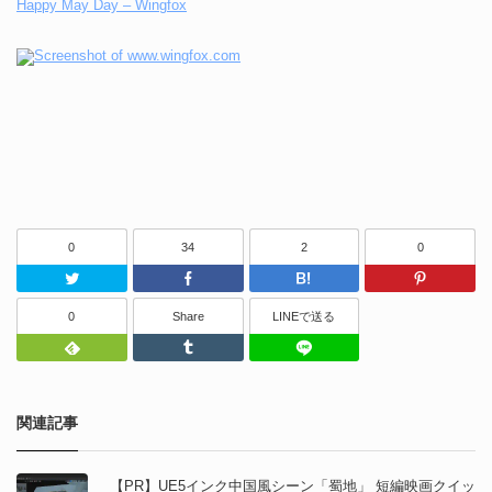
Happy May Day – Wingfox
0
34
2
0
Twitter
Facebook
はてなブッ
0
Share
LINEで送る
Feedly
Tumblr
LINEで送る
関連記事
【PR】UE5インク中国風シーン「蜀地」 短編映画クイッ