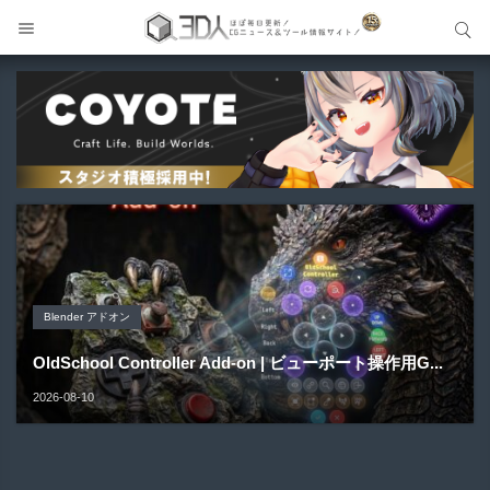
サイト内検索
サイト内検索
Blender アドオン
Blender アドオン
製品＆ハードウェア-Product&Hardware
メイキング
Blender アドオン
AI Hair Toolkit | 1枚の人物画像からAIの力を借りてBlen
Atlas2Mesh | テクスチャアトラス内のアルファ形状を自
QIDI Plus5 | 320mm角の大型造形＆65℃チャンバー加熱
Is AI About to Change Movies Forever?（AI...
d...
OldSchool Controller Add-on | ビューポート操作用G...
動検出＆シルエッ...
に対応した...
2026-08-11
2026-08-10
2026-08-10
2026-08-10
2026-08-10