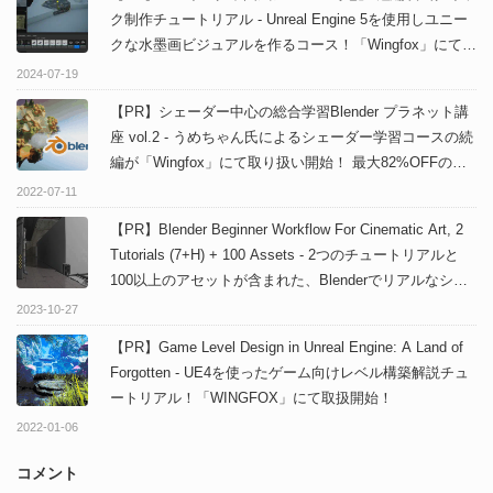
ク制作チュートリアル - Unreal Engine 5を使用しユニー
クな水墨画ビジュアルを作るコース！「Wingfox」にて公
開！日本語講座のサマーセールも実施中！
2024-07-19
【PR】シェーダー中心の総合学習Blender プラネット講
座 vol.2 - うめちゃん氏によるシェーダー学習コースの続
編が「Wingfox」にて取り扱い開始！ 最大82%OFFのお
得な3本バンドルもあるよ！
2022-07-11
【PR】Blender Beginner Workflow For Cinematic Art, 2
Tutorials (7+H) + 100 Assets - 2つのチュートリアルと
100以上のアセットが含まれた、Blenderでリアルなシネ
マティックシーンを作るチュートリアルコース！
2023-10-27
「Wingfox」にて公開！
【PR】Game Level Design in Unreal Engine: A Land of
Forgotten - UE4を使ったゲーム向けレベル構築解説チュ
ートリアル！「WINGFOX」にて取扱開始！
2022-01-06
コメント