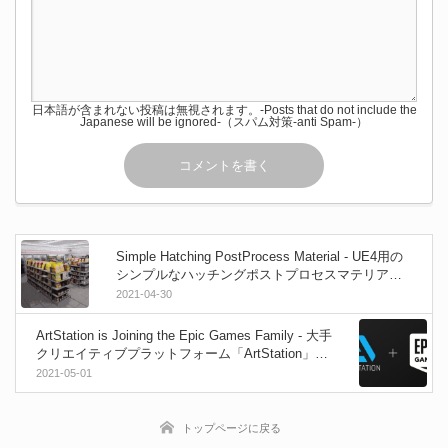
日本語が含まれない投稿は無視されます。-Posts that do not include the
Japanese will be ignored-（スパム対策-anti Spam-）
Simple Hatching PostProcess Material - UE4用の
シンプルなハッチングポストプロセスマテリアル
を無料公開しました！
2021-04-30
ArtStation is Joining the Epic Games Family - 大手
クリエイティブプラットフォーム「ArtStation」が
「Epic Games」ファミリーに加わりました！【買
2021-05-01
収】
トップページに戻る