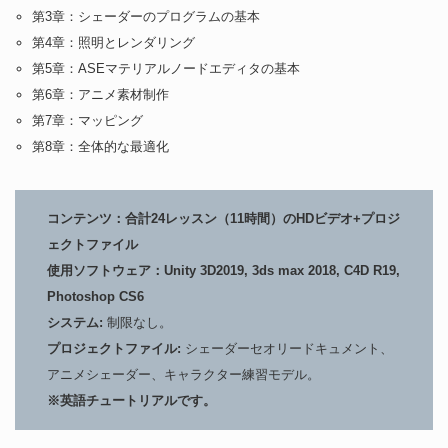
第3章：シェーダーのプログラムの基本
第4章：照明とレンダリング
第5章：ASEマテリアルノードエディタの基本
第6章：アニメ素材制作
第7章：マッピング
第8章：全体的な最適化
コンテンツ：合計24レッスン（11時間）のHDビデオ+プロジ
ェクトファイル
使用ソフトウェア：Unity 3D2019, 3ds max 2018, C4D R19,
Photoshop CS6
システム:
制限なし。
プロジェクトファイル:
シェーダーセオリードキュメント、
アニメシェーダー、キャラクター練習モデル。
※英語チュートリアルです。