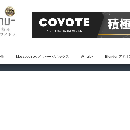
一覧
MessageBox-メッセージボックス
Wingfox
Blender アド