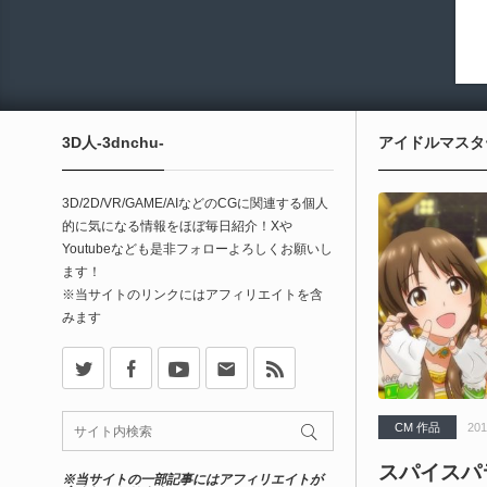
3D人-3dnchu-
アイドルマスタ
3D/2D/VR/GAME/AIなどのCGに関連する個人
的に気になる情報をほぼ毎日紹介！Xや
Youtubeなども是非フォローよろしくお願いし
ます！
※当サイトのリンクにはアフィリエイトを含
みます
X
Facebook
Youtube
Contact
rss
CM 作品
201
スパイスパ
※当サイトの一部記事にはアフィリエイトが