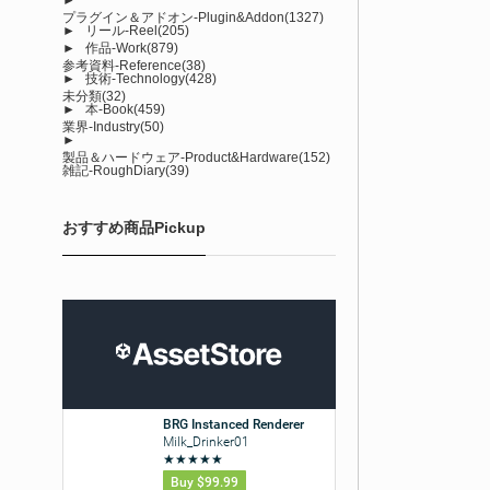
プラグイン＆アドオン-Plugin&Addon
(1327)
►
リール-Reel
(205)
►
作品-Work
(879)
参考資料-Reference
(38)
►
技術-Technology
(428)
未分類
(32)
►
本-Book
(459)
業界-Industry
(50)
►
製品＆ハードウェア-Product&Hardware
(152)
雑記-RoughDiary
(39)
おすすめ商品Pickup