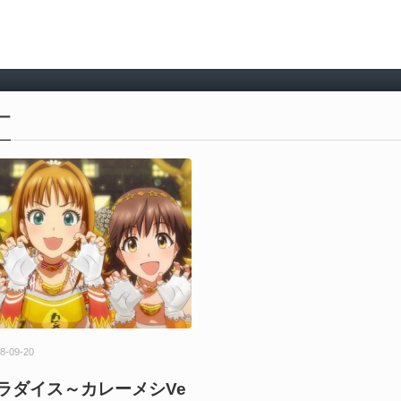
ー
8-09-20
ラダイス～カレーメシVe