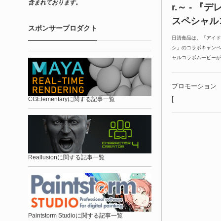
含まれております。
r.～ - 
スペシャル
スポンサープロダクト
日清食品は、『アイド
シ」のコラボキャンペ
ャルコラボムービーが
プロモーション
[
CGElementaryに関する記事一覧
Reallusionに関する記事一覧
Paintstorm Studioに関する記事一覧