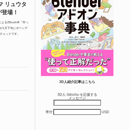
マ リュウタ
が登場！
よるZBrush本『作っ
』が1月下旬にボーンデ
要チェックです。
3D人紹介記事はこちら
3D人-3dnchu-を応援する
メッセージ
寄付
USD