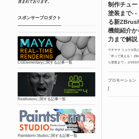
含まれております。
制作チュー
塗装まで- 
スポンサープロダクト
る新ZBru
機能紹介か
力まで解説
ウチヤマ リュウタ氏に
「作って覚える！ ZB
CGElementaryに関する記事一覧
ら塗装まで-」が202
プロモーション
[
Reallusionに関する記事一覧
Paintstorm Studioに関する記事一覧