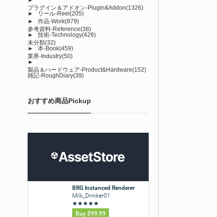
プラグイン＆アドオン-Plugin&Addon
(1326)
►
リール-Reel
(205)
►
作品-Work
(879)
参考資料-Reference
(38)
►
技術-Technology
(428)
未分類
(32)
►
本-Book
(459)
業界-Industry
(50)
►
製品＆ハードウェア-Product&Hardware
(152)
雑記-RoughDiary
(39)
おすすめ商品Pickup