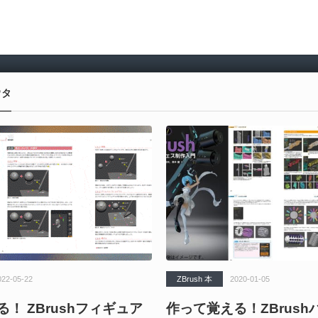
ウタ
022-05-22
ZBrush 本
2020-01-05
！ ZBrushフィギュア
作って覚える！ZBrush