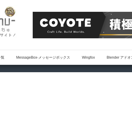
一覧
MessageBox-メッセージボックス
Wingfox
Blender アド