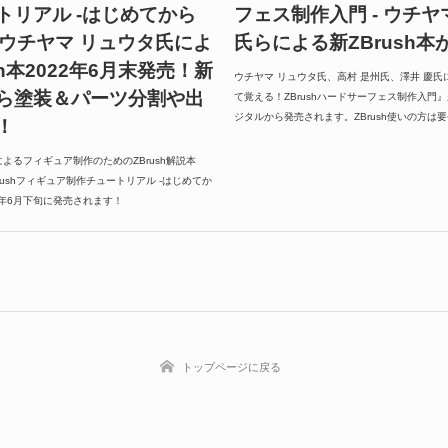
トリアル -はじめてから
フェス制作入門 - ウチヤ
- ウチヤマ リュウタ氏によ
氏らによる新ZBrush本
sh本2022年6月末発売！新
ウチヤマ リュウタ氏、高村 是州氏、澤井 慶氏に
ら塗装＆パーツ分割や出
て覚える！ZBrushハードサーフェス制作入門
ジタルから発売されます。ZBrush使いの方は
！
よるフィギュア制作のためのZBrush解説本
rushフィギュア制作チュートリアル -はじめてか
2年6月下旬に発売されます！
トップページに戻る