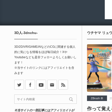
3D人-3dnchu-
ウチヤマ リュ
3D/2D/VR/GAME/AIなどのCGに関連する個人
的に気になる情報をほぼ毎日紹介！Xや
Youtubeなども是非フォローよろしくお願いし
ます！
※当サイトのリンクにはアフィリエイトを含
みます
X
Facebook
Youtube
Contact
rss
ZBrush 本
2
作って覚える
※当サイトの一部記事にはアフィリエイトが