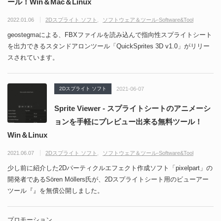
ール！Win＆Mac＆Linux
2022.01.06
2Dスプライト ソフト
ソフトウェア＆ツール-Software&Tool
geostegmaによる、FBXファイルを読み込んで指向性スプライトシート
を出力できるスタンドアロンツール「QuickSprites 3D v1.0」がリリー
スされています。
2Dスプライト ソフト
2021-06-07
Sprite Viewer - スプライトシートのアニメーシ
ョンを手軽にプレビュー出来る無料ツール！
Win＆Linux
2021.06.07
2Dスプライト ソフト
ソフトウェア＆ツール-Software&Tool
少し前に紹介した2Dパーティクルエフェクト作成ソフト「pixelpart」の
開発者であるSören Möllers氏が、2Dスプライトシート用のビューアー
ツール『』を無償公開しました。
プロモーション