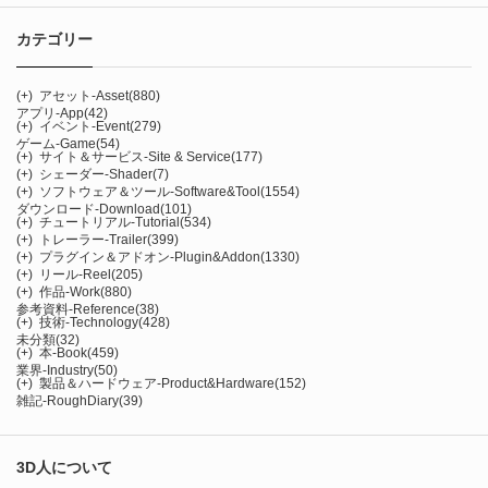
カテゴリー
(+)
アセット-Asset
(880)
アプリ-App
(42)
(+)
イベント-Event
(279)
ゲーム-Game
(54)
(+)
サイト＆サービス-Site & Service
(177)
(+)
シェーダー-Shader
(7)
(+)
ソフトウェア＆ツール-Software&Tool
(1554)
ダウンロード-Download
(101)
(+)
チュートリアル-Tutorial
(534)
(+)
トレーラー-Trailer
(399)
(+)
プラグイン＆アドオン-Plugin&Addon
(1330)
(+)
リール-Reel
(205)
(+)
作品-Work
(880)
参考資料-Reference
(38)
(+)
技術-Technology
(428)
未分類
(32)
(+)
本-Book
(459)
業界-Industry
(50)
(+)
製品＆ハードウェア-Product&Hardware
(152)
雑記-RoughDiary
(39)
3D人について