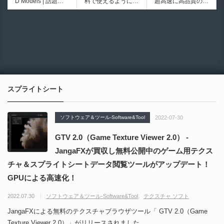
D Models | 話題の
料で使えるようにな
超高速に高品質のク
ブループリントライ
イプ形状を構築出来
ゲーム『NTE（Nev
ったのか──3D-CA
ワッドポリゴンでリ
ブラリやエディタス
るUnreal Engine 5
6936
6021
erness to Evernes
D民主化の40年史 |
メッシュ可能なオー
クリプト API の機
向けパイプ構築制御
s）』のキャラクタ
3D-CADはなぜ0円
プンソースツール！
能不足を補う無料＆
システムプラグイ
ー3Dモデルが公式
で使える時代になっ
MITライセンスとな
オープンソースのU
ン！
から無料配布中！M
たのか？ CAD民主
り正式バージョンが
nreal Engine 5プラ
MD（PMX）形式！
化の歴史を振り返る
公開！
グイン！
How I Built a Duelin
Blender Buddy | AP
動画をFabSceneが
g Retractable Light
Iキー不要！Llama.c
公開！
saber V4 | 決闘も可
ppを採用し完全に
スプライトシート
能な伸縮式ライトセ
ローカル動作！Ble
ーバーの開発メイキ
nderのドキュメン
ング映像！
トを網羅したBlend
ソフトウェア＆ツール-Software&Tool
2022-07-30
er向けAIエージェン
ト！無料公開！ by
GTV 2.0（Game Texture Viewer 2.0） -
CGMatter
JangaFXが買収し無料公開中のゲーム用テクス
チャ＆スプライトシートデータ閲覧ツールがアップデート！
GPUによる高速化！
2022.07.30
ソフトウェア＆ツール-Software&Tool
テクスチャ ソフト
JangaFXによる無料のテクスチャブラウザツール「 GTV 2.0（Game
Texture Viewer 2.0）」がリリースされました。