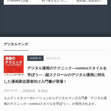
D Models | 話題の
料で使えるようにな
超高速に高品質のク
ブループリントライ
イプ形状を構築出来
ゲーム『NTE（Nev
ったのか──3D-CA
ワッドポリゴンでリ
ブラリやエディタス
るUnreal Engine 5
6936
6021
erness to Evernes
D民主化の40年史 |
メッシュ可能なオー
クリプト API の機
向けパイプ構築制御
s）』のキャラクタ
3D-CADはなぜ0円
プンソースツール！
能不足を補う無料＆
システムプラグイ
ー3Dモデルが公式
で使える時代になっ
MITライセンスとな
オープンソースのU
ン！
から無料配布中！M
たのか？ CAD民主
り正式バージョンが
nreal Engine 5プラ
MD（PMX）形式！
化の歴史を振り返る
公開！
グイン！
How I Built a Duelin
Blender Buddy | AP
動画をFabSceneが
g Retractable Light
Iキー不要！Llama.c
公開！
saber V4 | 決闘も可
ppを採用し完全に
デジタルマンガ
能な伸縮式ライトセ
ローカル動作！Ble
ーバーの開発メイキ
nderのドキュメン
ング映像！
トを網羅したBlend
2D技術 本
2015-10-13
er向けAIエージェン
ト！無料公開！ by
デジタル漫画のテクニック―comicoスタイルを
CGMatter
学ぼう― - 縦スクロールのデジタル漫画に特化
した漫画家志望者向け入門書が登場！
2015.10.13
2D技術 本
本-Book
エムディエヌコーポレーションからデジタルマンガ入門書「デジタル漫
画のテクニック―comicoスタイルを学ぼう―」が発売されます。