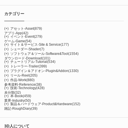
カテゴリー
(+)
アセット-Asset
(879)
アプリ-App
(42)
(+)
イベント-Event
(279)
ゲーム-Game
(54)
(+)
サイト＆サービス-Site & Service
(177)
(+)
シェーダー-Shader
(7)
(+)
ソフトウェア＆ツール-Software&Tool
(1554)
ダウンロード-Download
(101)
(+)
チュートリアル-Tutorial
(534)
(+)
トレーラー-Trailer
(399)
(+)
プラグイン＆アドオン-Plugin&Addon
(1330)
(+)
リール-Reel
(205)
(+)
作品-Work
(880)
参考資料-Reference
(38)
(+)
技術-Technology
(428)
未分類
(32)
(+)
本-Book
(459)
業界-Industry
(50)
(+)
製品＆ハードウェア-Product&Hardware
(152)
雑記-RoughDiary
(39)
3D人について