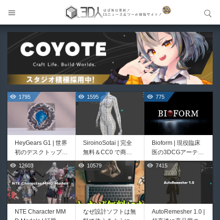
サイト内検索
サイト内検索
1795
1595
775
HeyGears G1 | 世界
SiroinoSotai | 完全
Bioform | 現役臨床
初のデスクトップ型
無料＆CC0 で商用
医の3DCGアーティ
フルカラー3D＆UV
利用OKなVRChat向
ストが実際の解剖学
12603
10579
7415
518
414
統合型プリンターが
け共通素体3Dモデ
に基づいて構築した
登場！
ルが正式リリース！
プロシージャルな生
程よいポリ数＆トポ
物学的Blenderマテ
ロジーにも注目！
リアルアセットアド
オン！無料お試し版
NTE Character MM
なぜ設計ソフトは無
AutoRemesher 1.0 |
Unityエフェクトレ
Directive Utilities |
もあるよ！