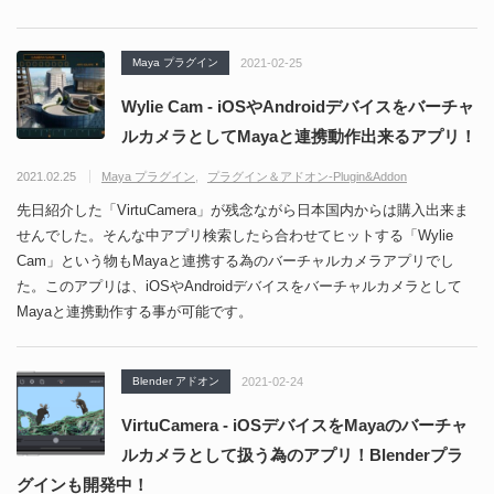
Maya プラグイン
2021-02-25
Wylie Ca‪m‬ - iOSやAndroidデバイスをバーチャ
ルカメラとしてMayaと連携動作出来るアプリ！
2021.02.25
Maya プラグイン
プラグイン＆アドオン-Plugin&Addon
先日紹介した「VirtuCamera」が残念ながら日本国内からは購入出来ま
せんでした。そんな中アプリ検索したら合わせてヒットする「Wylie
Ca‪m」という物もMayaと連携する為のバーチャルカメラアプリでし
た。このアプリは、iOSやAndroidデバイスをバーチャルカメラとして
Mayaと連携動作する事が可能です。
Blender アドオン
2021-02-24
VirtuCamera - iOSデバイスをMayaのバーチャ
ルカメラとして扱う為のアプリ！Blenderプラ
グインも開発中！