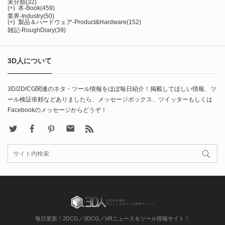
未分類
(32)
(+)
本-Book
(459)
業界-Industry
(50)
(+)
製品＆ハードウェア-Product&Hardware
(152)
雑記-RoughDiary
(39)
3D人について
3D/2D/CG関連のネタ・ツール情報をほぼ毎日紹介！掲載してほしい情報、ツ
ール検証依頼などありましたら、メッセージボックス、ツイッターもしくは
Facebookのメッセージからどうぞ！
X
Facebook
Pinterest
Contact
rss
毎日更新！2DCG／3DCG／VRニュース＆ツール情報サイト！