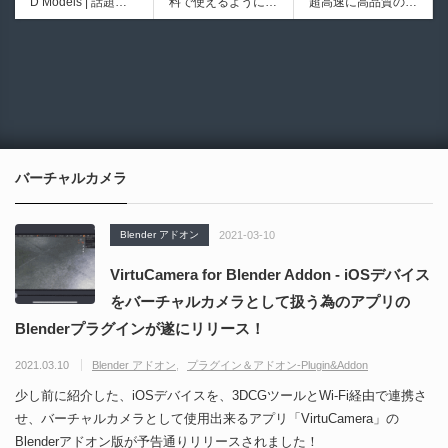
D Models | 話題の
料で使えるようにな
超高速に高品質のク
シピブック パーツ
ブループリントライ
ゲーム『NTE（Nev
ったのか──3D-CA
ワッドポリゴンでリ
を組み合わせて作れ
ブラリやエディタス
6930
6013
erness to Evernes
D民主化の40年史 |
メッシュ可能なオー
る | ktk.kumamoto氏
クリプト API の機
s）』のキャラクタ
3D-CADはなぜ0円
プンソースツール！
によるUnity向けエ
能不足を補う無料＆
ー3Dモデルが公式
で使える時代になっ
MITライセンスとな
フェクト教本が202
オープンソースのU
から無料配布中！M
たのか？ CAD民主
り正式バージョンが
6年7月13日に発
nreal Engine 5プラ
MD（PMX）形式！
化の歴史を振り返る
公開！
売！
グイン！
How I Built a Duelin
Blender Buddy | AP
動画をFabSceneが
g Retractable Light
Iキー不要！Llama.c
公開！
saber V4 | 決闘も可
ppを採用し完全に
バーチャルカメラ
能な伸縮式ライトセ
ローカル動作！Ble
ーバーの開発メイキ
nderのドキュメン
ング映像！
トを網羅したBlend
Blender アドオン
2021-03-10
er向けAIエージェン
ト！無料公開！ by
VirtuCamera for Blender Addon - iOSデバイス
CGMatter
をバーチャルカメラとして扱う為のアプリの
Blenderプラグインが遂にリリース！
2021.03.10
Blender アドオン
プラグイン＆アドオン-Plugin&Addon
少し前に紹介した、iOSデバイスを、3DCGツールとWi-Fi経由で連携さ
せ、バーチャルカメラとして使用出来るアプリ「VirtuCamera」の
Blenderアドオン版が予告通りリリースされました！