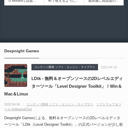
D Models | 話題の
料で使えるようにな
超高速に高品質のク
シピブック パーツ
ブループリントライ
ゲーム『NTE（Nev
ったのか──3D-CA
ワッドポリゴンでリ
を組み合わせて作れ
ブラリやエディタス
6930
6013
erness to Evernes
D民主化の40年史 |
メッシュ可能なオー
る | ktk.kumamoto氏
クリプト API の機
s）』のキャラクタ
3D-CADはなぜ0円
プンソースツール！
によるUnity向けエ
能不足を補う無料＆
ー3Dモデルが公式
で使える時代になっ
MITライセンスとな
フェクト教本が202
オープンソースのU
から無料配布中！M
たのか？ CAD民主
り正式バージョンが
6年7月13日に発
nreal Engine 5プラ
MD（PMX）形式！
化の歴史を振り返る
公開！
売！
グイン！
How I Built a Duelin
Blender Buddy | AP
動画をFabSceneが
g Retractable Light
Iキー不要！Llama.c
公開！
saber V4 | 決闘も可
ppを採用し完全に
Deepnight Games
能な伸縮式ライトセ
ローカル動作！Ble
ーバーの開発メイキ
nderのドキュメン
ング映像！
トを網羅したBlend
コンテンツ開発 ソフト・エンジン・ライブラリ
2022-04-18
er向けAIエージェン
ト！無料公開！ by
LDtk - 無料＆オープンソースの2Dレベルエディ
CGMatter
ターツール「Level Designer Toolkit」！Win＆
Mac＆Linux
2022.04.18
コンテンツ開発 ソフト・エンジン・ライブラリ
ソフトウェア＆ツ
ール-Software&Tool
Deepnight Gamesによる、無料＆オープンソースの2Dレベルエディタ
ーツール「LDtk（Level Designer Toolkit）」の正式バージョンが少し前