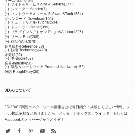
ゲーム-Game
(54)
(+)
サイト＆サービス-Site & Service
(177)
(+)
シェーダー-Shader
(7)
(+)
ソフトウェア＆ツール-Software&Tool
(1554)
ダウンロード-Download
(101)
(+)
チュートリアル-Tutorial
(534)
(+)
トレーラー-Trailer
(399)
(+)
プラグイン＆アドオン-Plugin&Addon
(1326)
(+)
リール-Reel
(205)
(+)
作品-Work
(879)
参考資料-Reference
(38)
(+)
技術-Technology
(428)
未分類
(32)
(+)
本-Book
(459)
業界-Industry
(50)
(+)
製品＆ハードウェア-Product&Hardware
(152)
雑記-RoughDiary
(39)
3D人について
3D/2D/CG関連のネタ・ツール情報をほぼ毎日紹介！掲載してほしい情報、ツ
ール検証依頼などありましたら、メッセージボックス、ツイッターもしくは
Facebookのメッセージからどうぞ！
X
Facebook
Pinterest
Contact
rss