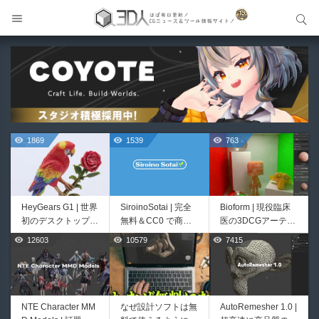
サイト内検索
サイト内検索
1869
1539
763
HeyGears G1 | 世界
SiroinoSotai | 完全
Bioform | 現役臨床
初のデスクトップ型
無料＆CC0 で商用
医の3DCGアーティ
フルカラー3D＆UV
利用OKなVRChat向
ストが実際の解剖学
12603
10579
7415
499
400
統合型プリンターが
け共通素体3Dモデ
に基づいて構築した
登場！
ルが正式リリース！
プロシージャルな生
程よいポリ数＆トポ
物学的Blenderマテ
ロジーにも注目！
リアルアセットアド
オン！無料お試し版
NTE Character MM
なぜ設計ソフトは無
AutoRemesher 1.0 |
Unityエフェクトレ
Directive Utilities |
もあるよ！