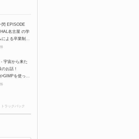
閃 EPISODE
学
ムによる卒業制作
Gロボットアニメ
28
ンが公開！
a - 宇宙から来た
猿のお話！
erやGIMPを使った
ンムービープロジ
26
本篇が公開！
0 トラックバック