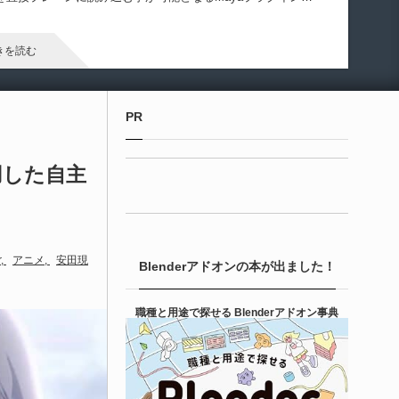
Gizmify Media Plane」のバージョン２がリリースされたようで
！
きを読む
Unreal Engine アセット
PR
terial Parameter Manager | Unreal Engi...
用した自主
6-08-07
本のゲーム系テクニカルアーティストのTack2氏
Tack2_3D）が展開する「Kachipochi（@kachipochi_tool）」
る、Unreal Engine向けエディタープラグイン「Material
arameter Manager」が公開されています。マテリアルやマテリ
r
アニメ
安田現
Blenderアドオンの本が出ました！
ル関数のパラメータ管理・整理・編集を効率化するためのツー
です。
きを読む
職種と用途で探せる Blenderアドオン事典
Unreal Engine アセット
ipe It | 直感的にパイプ形状を構築出来るUnre