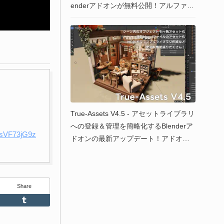
enderアドオンが無料公開！アルファ版
はVroidのみ対応！
True-Assets V4.5 - アセットライブラリ
への登録＆管理を簡略化するBlenderア
/bsVF73jG9z
ドオンの最新アップデート！アドオン
本体のみの販売も開始！3600を超える
「ambientCG」や「Share Textures」
アセットとシームレスに連携可能なモ
Share
ジュール付き版もあるよ！
Feedly
Tumblr