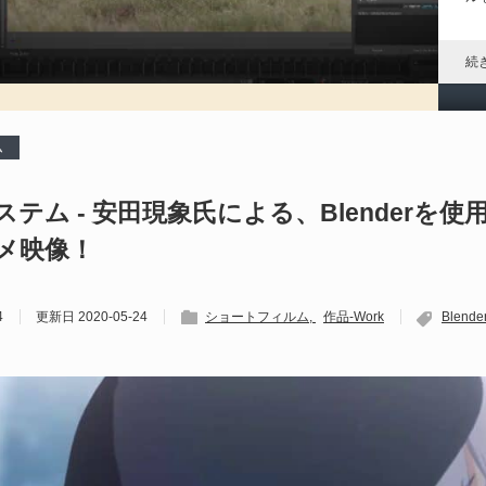
「
す
続
ム
Ma
テム - 安田現象氏による、Blenderを使
202
日
メ映像！
（@
によ
P
4
更新日
2020-05-24
ショートフィルム
作品-Work
Blende
ア
ル
続
P