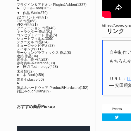
プラグイン＆アドオン-Plugin&Addon
(1327)
►
リール-Reel
(205)
▼
作品-Work
(879)
3Dプリント 作品
(1)
CM 作品
(68)
VFX 作品
(21)
https://www.
アニメーション 作品
(40)
リンク
キャラクター 作品
(91)
コンセプトアート 作品
(5)
ショートフィルム
(355)
テクニカル 作品
(24)
ミュージックビデオ
(23)
メイキング
(211)
自主制作ア
モーショングラフィックス 作品
(8)
建築 作品
(34)
背景＆小物 作品
(53)
もちろん今回
参考資料-Reference
(38)
►
技術-Technology
(428)
未分類
(32)
►
本-Book
(459)
ＵＲＬ：
h
業界-Industry
(50)
►
— 安田現象 
製品＆ハードウェア-Product&Hardware
(152)
雑記-RoughDiary
(39)
おすすめ商品Pickup
Tweets