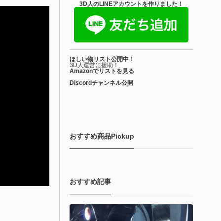
きを読む
3D人のLINEアカウントを作りました！
Unity 本
nityエフェクトレシピブック パーツを組み合
ほしい物リスト公開中！
せて作れる | ktk.kum...
3D人運営に援助！
Amazonでリストを見る
Discordチャンネル公開
6-08-03
k.kumamoto氏によるUnity向けエフェクト教本「Unityエフェク
レシピブック パーツを組み合わせて作れる」が2026年7月13日
翔泳社から発売されています！
おすすめ商品Pickup
きを読む
おすすめ記事
。