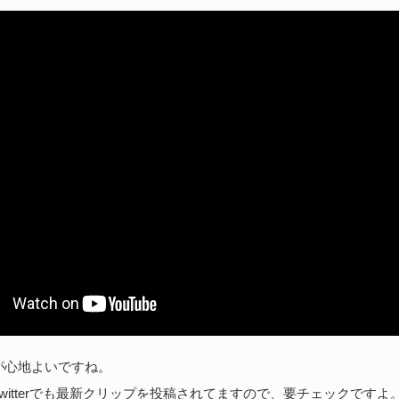
続
U
わ
202
kt
ト
に
続
が心地よいですね。
witterでも最新クリップを投稿されてますので、要チェックですよ