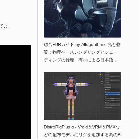
ってよ。
総合PBRガイド by Allegorithmic 光と物
質：物理ベースレンダリングとシェー
ディングの倫理 有志による日本語版
が公開！
DistroRigPlus α - Vroid＆VRM＆PMXな
どの配布モデルにリグを追加する為のBl