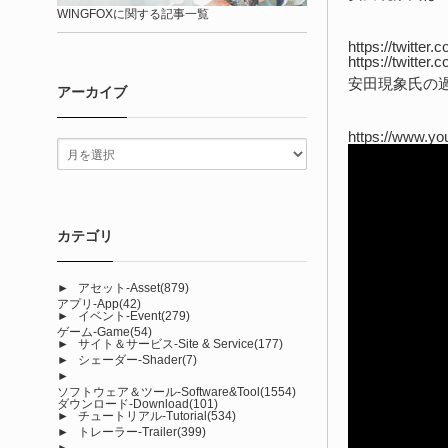
WINGFOXに関する記事一覧
https://twitte
https://twitte
安田現象氏の過
アーカイブ
https://www.y
カテゴリ
►
アセット-Asset
(879)
アプリ-App
(42)
►
イベント-Event
(279)
ゲーム-Game
(54)
►
サイト＆サービス-Site & Service
(177)
►
シェーダー-Shader
(7)
►
ソフトウェア＆ツール-Software&Tool
(1554)
ダウンロード-Download
(101)
►
チュートリアル-Tutorial
(534)
►
トレーラー-Trailer
(399)
►