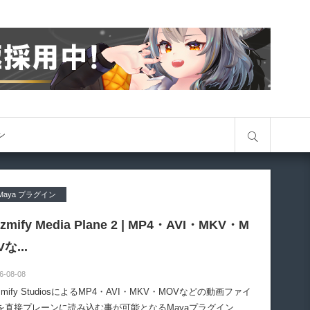
サイト内検索
オン
Maya プラグイン
izmify Media Plane 2 | MP4・AVI・MKV・M
Vな...
6-08-08
zmify StudiosによるMP4・AVI・MKV・MOVなどの動画ファイ
を直接プレーンに読み込む事が可能となるMayaプラグイン