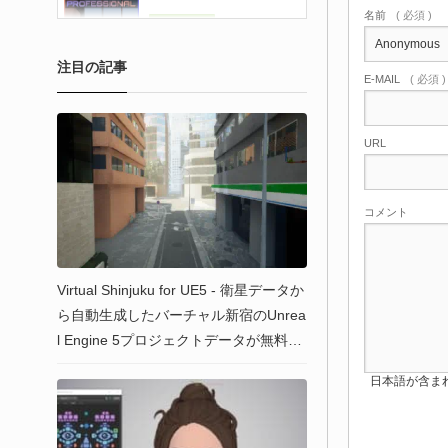
名前
( 必須 )
注目の記事
E-MAIL
( 必須 
URL
コメント
Virtual Shinjuku for UE5 - 衛星データか
ら自動生成したバーチャル新宿のUnrea
l Engine 5プロジェクトデータが無料ダ
ウンロード可能！
日本語が含まれない投