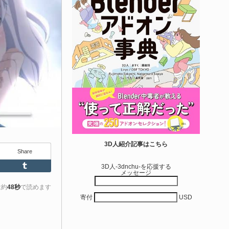
 Engine 5...
6-08-05
entient Softwareによる、直感的にパイプ形状を構築出来る
real Engine 5向けプラグイン「Pipe It」がFab上でリリースさ
ました！
きを読む
Unreal Engine アセット
irective Utilities | ブループリントライブラリ
3D人紹介記事はこちら
Share
エディタス...
Feedly
Tumblr
3D人-3dnchu-を応援する
メッセージ
6-08-03
real Directiveによる「Directive Utilities」はブループリントライ
は約
48秒
で読めます
寄付
USD
ラリやエディタスクリプト API の機能不足を補うオープンソー
 Unreal Engine プラグインです。FabとGithub上で無料公開さ
ています！