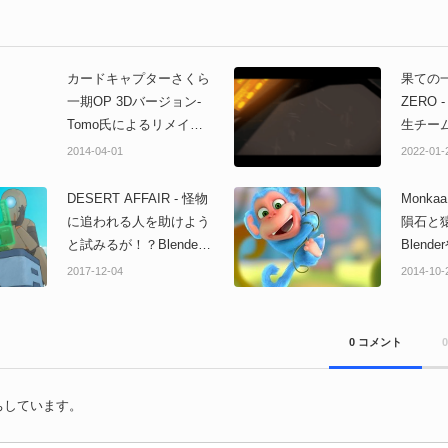
カードキャプターさくら
果ての一
一期OP 3Dバージョン-
ZERO - HAL名古屋 の
Tomo氏によるリメイ
生チー
ク！全てBlenderで制
フルC
2014-04-01
2022-01-
作！S3D版もあるよ！
ーショ
DESERT AFFAIR - 怪物
Monka
に追われる人を助けよう
隕石と
と試みるが！？Blender
Blend
で作成されたショートフ
オープ
2017-12-04
2014-10-
ィルム！
ェクト
0 コメント
ちしています。