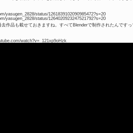
r.com/yasugen_2828/status/1261839102090985472?s=20
r.com/yasugen_2828/status/1264020923247521792?s=20
去作品も載せておきますね。すべてBlenderで制作されたんです
outube.com/watch?v=_121xp9oHzk