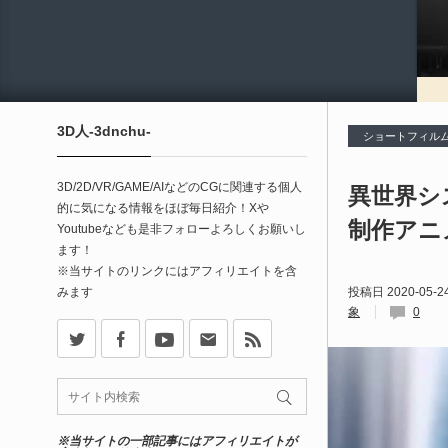
3D人-3dnchu-
ショートフィル
3D/2D/VR/GAME/AIなどのCGに関連する個人
異世界シス
的に気になる情報をほぼ毎日紹介！Xや
制作アニ
Youtubeなども是非フォローよろしくお願いし
ます！
※当サイトのリンクにはアフィリエイトを含
みます
投稿日
2020-05-2
象
0
X
Facebook
Youtube
Contact
rss
※当サイトの一部記事にはアフィリエイトが