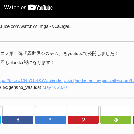
youtube.com/watch?v=mgaRV0aOgaE
ニメ第二弾『異世界システム』をyoutubeで公開しました！
もblender製になります！
ttps://t.co/UCNt7G5DSV
#blender
#b3d
#indie_anime
pic.twitter.com
(@gensho_yasuda)
May 9, 2020
Twitter
Facebook
はてなブックマーク
Pinterest