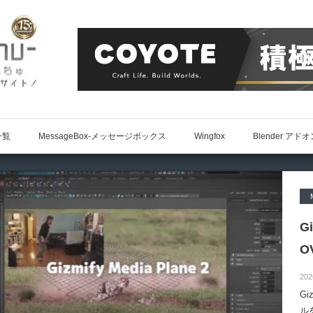
一覧
MessageBox-メッセージボックス
Wingfox
Blender アド
G
O
202
Gi
ル