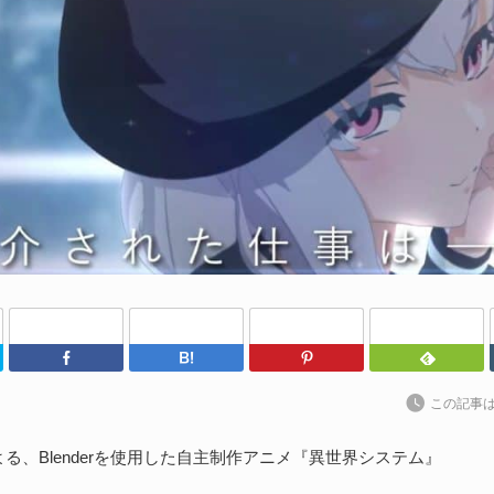
al
202
S
Un
れ
続
D
や
Twitter
Facebook
はてなブックマーク
Pinterest
202
Un
この記事
ブ
スの
る、Blenderを使用した自主制作アニメ『異世界システム』
れ