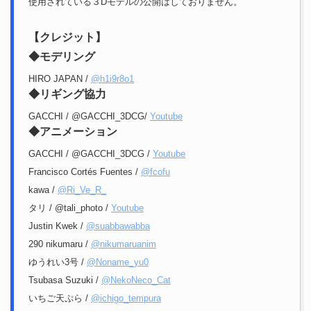
使用されている３Dモデルの公開はしておりません。
【クレジット】
◆モデリング
HIRO JAPAN /
@h1i9r8o1
◆リギング協力
GACCHI / @GACCHI_3DCG/
Youtube
◆アニメーション
GACCHI / @GACCHI_3DCG /
Youtube
Francisco Cortés Fuentes /
@fcofu
kawa /
@Ri_Ve_R_
タリ / @tali_photo /
Youtube
Justin Kwek /
@suabbawabba
290 nikumaru /
@nikumaruanim
ゆうれい3号 /
@Noname_yu0
Tsubasa Suzuki /
@NekoNeco_Cat
いちご天ぷら /
@ichigo_tempura