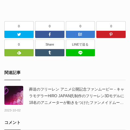
0
0
0
0
Twitter
Facebook
はてなブッ
0
Share
LINEで送る
Feedly
Tumblr
LINEで送る
関連記事
葬送のフリーレン アニメ公開記念ファンムービー - キャ
ラモデラーHIRO JAPAN氏制作のフリーレン3Dモデルに
18名のアニメーターが動きをつけたファンメイドムービ
ー！
2023-10-02
コメント