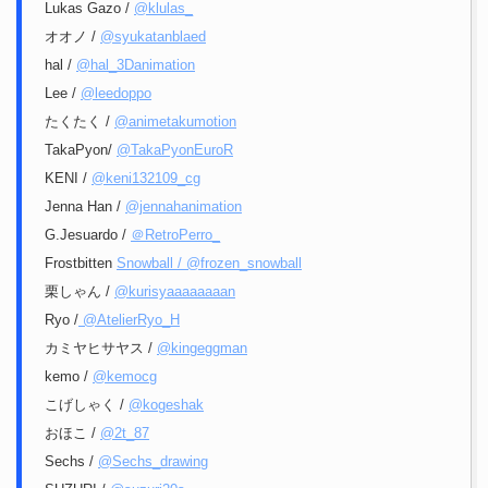
Lukas Gazo /
@klulas_
オオノ /
@syukatanblaed
hal /
@hal_3Danimation
Lee /
@leedoppo
たくたく /
@animetakumotion
TakaPyon/
@TakaPyonEuroR
KENI /
@keni132109_cg
Jenna Han /
@jennahanimation
G.Jesuardo /
＠RetroPerro_
Frostbitten
Snowball / @frozen_snowball
栗しゃん /
@kurisyaaaaaaaan
Ryo /
@AtelierRyo_H
カミヤヒサヤス /
@kingeggman
kemo /
@kemocg
こげしゃく /
@kogeshak
おほこ /
@2t_87
Sechs /
@Sechs_drawing