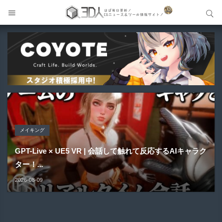
サイト内検索
サイト内検索
メイキング
Blender アドオン
Blender アドオン
Maya プラグイン
Unreal Engine アセット
GPT-Live × UE5 VR | 会話して触れて反応するAIキャラク
HairStyler | Blender向けヘアー作成支援アドオンが新登
Buldozer | Blender向けリトポロジーツールセットアドオ
ター！...
場！
ン！
Gizmify Media Plane 2 | MP4・AVI・MKV・MOVな...
Material Parameter Manager | Unreal Engi...
2026-08-09
2026-08-09
2026-08-09
2026-08-08
2026-08-07