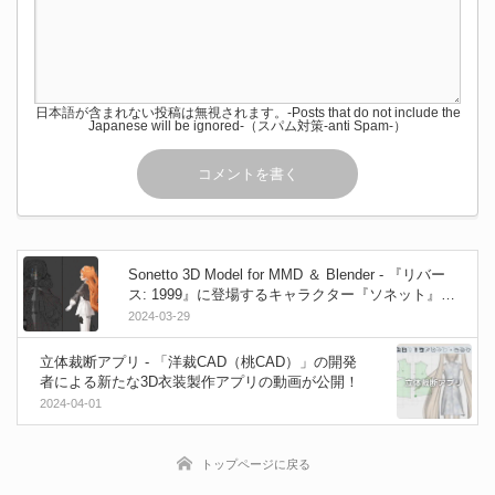
日本語が含まれない投稿は無視されます。-Posts that do not include the
Japanese will be ignored-（スパム対策-anti Spam-）
Sonetto 3D Model for MMD ＆ Blender - 『リバー
ス: 1999』に登場するキャラクター『ソネット』の
非公式ファンメイド3Dモデル（MMDとBlender）
2024-03-29
が無料公開！
立体裁断アプリ - 「洋裁CAD（桃CAD）」の開発
者による新たな3D衣装製作アプリの動画が公開！
2024-04-01
トップページに戻る