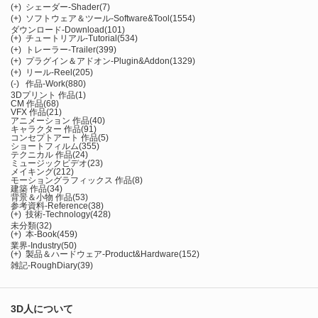
(+)
シェーダー-Shader
(7)
(+)
ソフトウェア＆ツール-Software&Tool
(1554)
ダウンロード-Download
(101)
(+)
チュートリアル-Tutorial
(534)
(+)
トレーラー-Trailer
(399)
(+)
プラグイン＆アドオン-Plugin&Addon
(1329)
(+)
リール-Reel
(205)
(-)
作品-Work
(880)
3Dプリント 作品
(1)
CM 作品
(68)
VFX 作品
(21)
アニメーション 作品
(40)
キャラクター 作品
(91)
コンセプトアート 作品
(5)
ショートフィルム
(355)
テクニカル 作品
(24)
ミュージックビデオ
(23)
メイキング
(212)
モーショングラフィックス 作品
(8)
建築 作品
(34)
背景＆小物 作品
(53)
参考資料-Reference
(38)
(+)
技術-Technology
(428)
未分類
(32)
(+)
本-Book
(459)
業界-Industry
(50)
(+)
製品＆ハードウェア-Product&Hardware
(152)
雑記-RoughDiary
(39)
3D人について