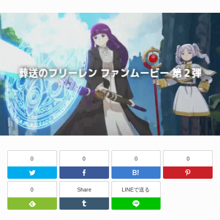
0
0
0
0
Twitter
Facebook
はてなブッ
0
Share
LINEで送る
Feedly
Tumblr
LINEで送る