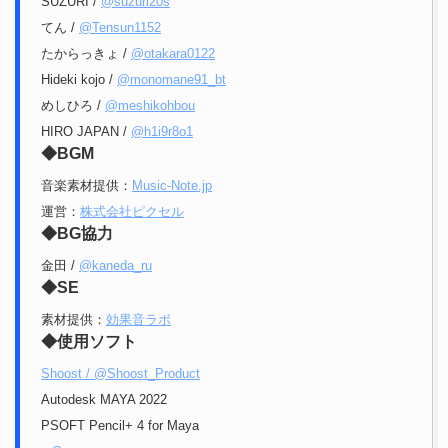
SUZURI /
@suzuri20s
てん /
@Tensun1152
たからっきょ /
@otakara0122
Hideki kojo /
@monomane91_bt
めしひろ /
@meshikohbou
HIRO JAPAN /
@h1i9r8o1
◆BGM
音楽素材提供：
Music-Note.jp
運営：
株式会社ピクセル
◆BG協力
金田 /
@kaneda_ru
◆SE
素材提供：
効果音ラボ
◆使用ソフト
Shoost / @Shoost_Product
Autodesk MAYA 2022
PSOFT Pencil+ 4 for Maya