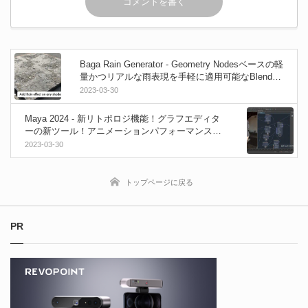
Baga Rain Generator - Geometry Nodesベースの軽
量かつリアルな雨表現を手軽に適用可能なBlender
アドオン！
2023-03-30
Maya 2024 - 新リトポロジ機能！グラフエディタ
ーの新ツール！アニメーションパフォーマンスの
向上！USDシェードグラフ作成「LookdevX」！再
2023-03-30
設計されたタイムスライダーなど！
トップページに戻る
PR