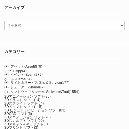
アーカイブ
カテゴリー
(+)
アセット-Asset
(879)
アプリ-App
(42)
(+)
イベント-Event
(279)
ゲーム-Game
(54)
(+)
サイト＆サービス-Site & Service
(177)
(+)
シェーダー-Shader
(7)
(-)
ソフトウェア＆ツール-Software&Tool
(1554)
2Dアニメーション ソフト
(35)
2Dイラスト ソフト
(14)
2Dスプライト ソフト
(34)
2Dペイント ソフト
(115)
3D ビジュアライゼーション ソフト
(83)
3DCAD ソフト
(6)
3Dアニメーション ソフト
(78)
3Dスカルプト ソフト
(90)
3Dスキャン＆キャプチャ
(9)
3Dプリント ソフト
(3)