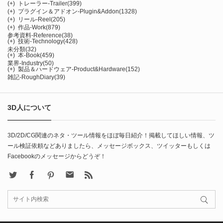
(+)
トレーラー-Trailer
(399)
(+)
プラグイン＆アドオン-Plugin&Addon
(1328)
(+)
リール-Reel
(205)
(+)
作品-Work
(879)
参考資料-Reference
(38)
(+)
技術-Technology
(428)
未分類
(32)
(+)
本-Book
(459)
業界-Industry
(50)
(+)
製品＆ハードウェア-Product&Hardware
(152)
雑記-RoughDiary
(39)
3D人について
3D/2D/CG関連のネタ・ツール情報をほぼ毎日紹介！掲載してほしい情報、ツ
ール検証依頼などありましたら、メッセージボックス、ツイッターもしくは
Facebookのメッセージからどうぞ！
X
Facebook
Pinterest
Contact
rss