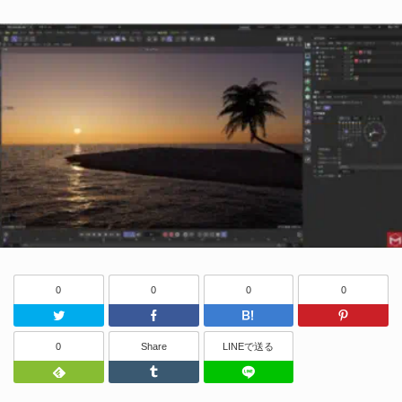
0
0
0
0
Twitter
Facebook
はてなブッ
0
Share
LINEで送る
Feedly
Tumblr
LINEで送る