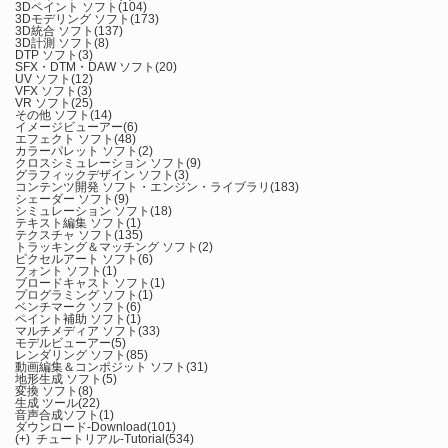
3Dペイント ソフト
(104)
3Dモデリング ソフト
(173)
3D統合 ソフト
(137)
3D計測 ソフト
(8)
DTP ソフト
(3)
SFX・DTM・DAW ソフト
(20)
UV ソフト
(12)
VFX ソフト
(3)
VR ソフト
(25)
その他 ソフト
(14)
イメージビューアー
(6)
エフェクト ソフト
(48)
カラーパレット ソフト
(2)
クロスシミュレーション ソフト
(9)
グラフィックデザイン ソフト
(3)
コンテンツ開発 ソフト・エンジン・ライブラリ
(183)
シェーダー ソフト
(9)
シミュレーション ソフト
(18)
テキスト編集 ソフト
(1)
テクスチャ ソフト
(135)
トラッキング＆マッチング ソフト
(2)
ピクセルアート ソフト
(6)
フォント ソフト
(1)
ブロードキャスト ソフト
(1)
プログラミング ソフト
(1)
ベンチマーク ソフト
(6)
ペイント補助 ソフト
(1)
マルチメディア ソフト
(33)
モデルビューアー
(5)
レンダリング ソフト
(85)
動画編集＆コンポジット ソフト
(31)
地形生成 ソフト
(5)
変換 ソフト
(8)
生成 ツール
(22)
音声合成ソフト
(1)
ダウンロード-Download
(101)
(+)
チュートリアル-Tutorial
(534)