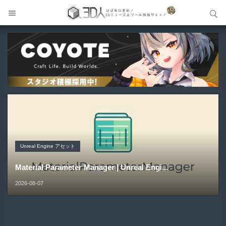
サイト内検索
サイト内検索
Blender アドオン
Unreal Engine アセット
Unreal Engine アセット
Maya プラグイン
Unreal Engine アセット
Buldozer | Blender向けリトポロジーツールセットアドオ
Pipe It | 直感的にパイプ形状を構築出来るUnreal Engine
Directive Utilities | ブループリントライブラリやエディタ
ン！
Gizmify Media Plane 2 | MP4・AVI・MKV・MOVな...
Material Parameter Manager | Unreal Engi...
5...
ス...
2026-08-09
2026-08-08
2026-08-07
2026-08-05
2026-08-03