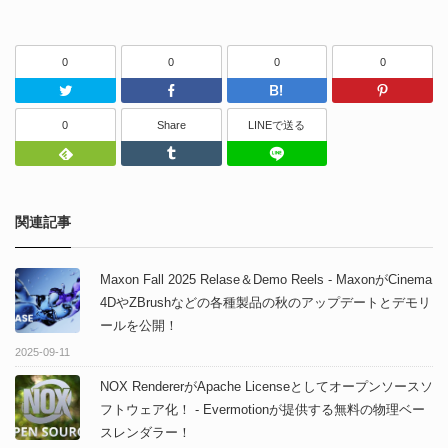
0
0
0
0
Twitter
Facebook
はてなブッ
0
Share
LINEで送る
Feedly
Tumblr
LINEで送る
関連記事
Maxon Fall 2025 Relase＆Demo Reels - MaxonがCinema
4DやZBrushなどの各種製品の秋のアップデートとデモリ
ールを公開！
2025-09-11
NOX RendererがApache Licenseとしてオープンソースソ
フトウェア化！ - Evermotionが提供する無料の物理ベー
スレンダラー！