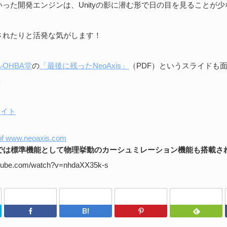
った開発エンジンは、Unityの影に潜む形で日の目を見ることが
されたりと活発な気がします！
OHBA堂
の
「最後に残ったNeoAxis」
（PDF）というスライドも
＾
サイト
r2では標準機能として物理挙動のカーシュミレーション機能も搭載さ
utube.com/watch?v=nhdaXX35k-s
Twitter
Facebook
はてなブックマーク
Pinterest