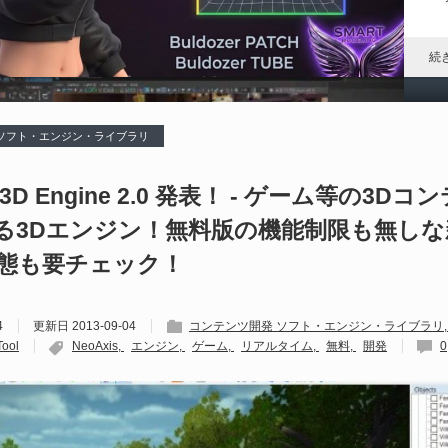
れ
続
 ソフト・エンジン・ライブラリ
G
O
s 3D Engine 2.0 発表！ - ゲーム等の3D
る3Dエンジン！無料版の機能制限も無し
202
Gi
態も要チェック！
ル
「
す
4
更新日
2013-09-04
コンテンツ開発 ソフト・エンジン・ライブラリ
続
ool
NeoAxis
エンジン
ゲーム
リアルタイム
無料
開発
0
Ma