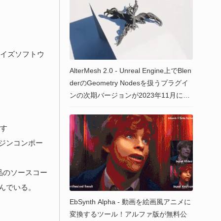
アライズソフトウ
AlterMesh 2.0 - Unreal Engine上でBlen
derのGeometry Nodesを扱うプラグイ
ンの次期バージョンが2023年11月にリ
リース予定！ランタイムやシネマティ
ック中に動作可能に！
す
ジンコンポー
品のソースコー
んでいる。
EbSynth Alpha - 動画を絵画風アニメに
変換するツール！アルファ版が無料公