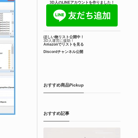
きを読む
3D人のLINEアカウントを作りました！
Unreal Engine アセット
irective Utilities | ブループリントライブラリ
ほしい物リスト公開中！
エディタス...
3D人運営に援助！
Amazonでリストを見る
Discordチャンネル公開
6-08-03
real Directiveによる「Directive Utilities」はブループリントライ
ラリやエディタスクリプト API の機能不足を補うオープンソー
 Unreal Engine プラグインです。FabとGithub上で無料公開さ
ています！
おすすめ商品Pickup
きを読む
おすすめ記事