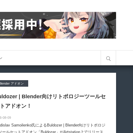
サイト内検索
オン
Blender アドオン
uldozer | Blender向けリトポロジーツールセ
トアドオン！
6-08-09
adislav Samoilenko氏によるBuldozer | Blender向けリトポロジ
ツールセットアドオン「Buldozer」がArtstation上でリリースさ