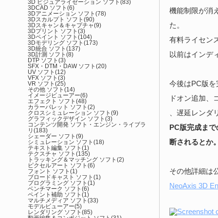
3D ビジュアライゼーション ソフト
(83)
3DCAD ソフト
(6)
機能制限が消
3Dアニメーション ソフト
(78)
3Dスカルプト ソフト
(90)
た。
3Dスキャン＆キャプチャ
(9)
3Dプリント ソフト
(3)
3Dペイント ソフト
(104)
有料ライセン
3Dモデリング ソフト
(173)
3D統合 ソフト
(137)
以前はインデ
3D計測 ソフト
(8)
DTP ソフト
(3)
SFX・DTM・DAW ソフト
(20)
UV ソフト
(12)
VFX ソフト
(3)
今後はPC版
VR ソフト
(25)
その他 ソフト
(14)
イメージビューアー
(6)
ドオン追加、
エフェクト ソフト
(48)
カラーパレット ソフト
(2)
、遅延レンダ
クロスシミュレーション ソフト
(9)
グラフィックデザイン ソフト
(3)
コンテンツ開発 ソフト・エンジン・ライブラ
PC版完成まで
リ
(183)
シェーダー ソフト
(9)
断されるとか
シミュレーション ソフト
(18)
テキスト編集 ソフト
(1)
テクスチャ ソフト
(135)
トラッキング＆マッチング ソフト
(2)
ピクセルアート ソフト
(6)
その他詳細は
フォント ソフト
(1)
ブロードキャスト ソフト
(1)
プログラミング ソフト
(1)
NeoAxis 3D En
ベンチマーク ソフト
(6)
ペイント補助 ソフト
(1)
マルチメディア ソフト
(33)
モデルビューアー
(5)
レンダリング ソフト
(85)
動画編集＆コンポジット ソフト
(31)