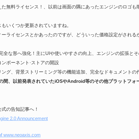
えた無料ライセンス！、以前は画面の隅にあったエンジンのロゴも
スもいくつか更新されていますね。
ィーライセンスとかあったのですが、どういった価格設定がされる
を完全な形へ強化！主にUIや使いやすさの向上、エンジンの拡張と
コンポーネント·ストアの開設
リング、背景ストリーミング等の機能追加、完全なドキュメントの
の間、以前発表されていたiOSやAndroid等のその他プラットフ
。
公式の告知記事へ！
gine 2.0 Announcement