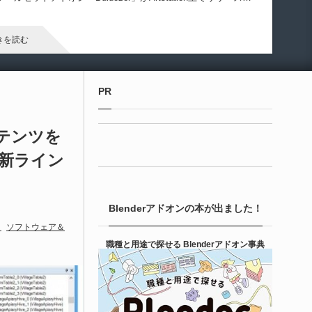
ています！
きを読む
Maya プラグイン
PR
izmify Media Plane 2 | MP4・AVI・MKV・M
Vな...
コンテンツを
な新ライン
6-08-08
zmify StudiosによるMP4・AVI・MKV・MOVなどの動画ファイ
を直接プレーンに読み込む事が可能となるMayaプラグイン
Blenderアドオンの本が出ました！
Gizmify Media Plane」のバージョン２がリリースされたようで
！
ソフトウェア＆
きを読む
職種と用途で探せる Blenderアドオン事典
Unreal Engine アセット
terial Parameter Manager | Unreal Engi...