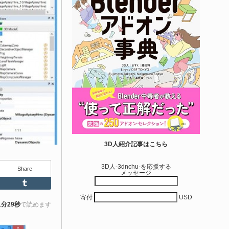
6-08-07
本のゲーム系テクニカルアーティストのTack2氏
Tack2_3D）が展開する「Kachipochi（@kachipochi_tool）」
る、Unreal Engine向けエディタープラグイン「Material
arameter Manager」が公開されています。マテリアルやマテリ
ル関数のパラメータ管理・整理・編集を効率化するためのツー
です。
きを読む
Unreal Engine アセット
ipe It | 直感的にパイプ形状を構築出来るUnre
3D人紹介記事はこちら
 Engine 5...
3D人-3dnchu-を応援する
Share
メッセージ
6-08-05
Feedly
Tumblr
entient Softwareによる、直感的にパイプ形状を構築出来る
寄付
USD
real Engine 5向けプラグイン「Pipe It」がFab上でリリースさ
1分29秒
で読めます
ました！