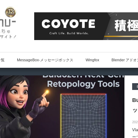
一覧
MessageBox-メッセージボックス
Wingfox
Blender アド
B
ッ
202
Vl
ー