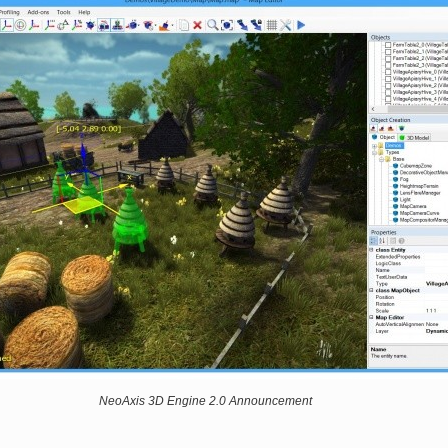
続
D
や
202
Un
ブ
スの
れ
続
NeoAxis 3D Engine 2.0 Announcement