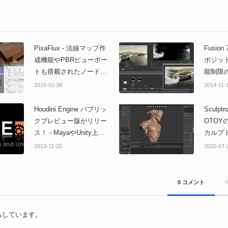
PixaFlux - 法線マップ作
Fusion
成機能やPBRビューポー
ポジッ
トも搭載されたノードベ
能制限
ースのテクスチャコンポ
場！ダ
2016-02-06
2014-11-
ジットソフト！オープン
ないで
βテスト中！
Houdini Engine パブリッ
Sculptro
クプレビュー版がリリー
OTOY
ス！ - MayaやUnity上で
カルプ
Houdiniのパワーをフル活
ツール
2013-11-20
2020-07-
用！
10倍高
ファ版
0 コメント
ちしています。