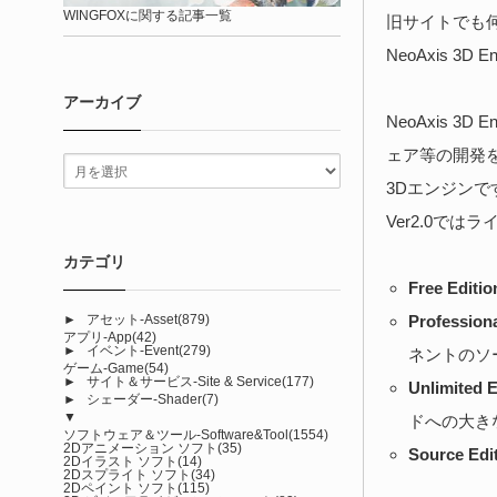
WINGFOXに関する記事一覧
旧サイトでも
NeoAxis 
アーカイブ
NeoAxis
ェア等の開発
3Dエンジンで
Ver2.0で
カテゴリ
Free Editio
►
アセット-Asset
(879)
Professiona
アプリ-App
(42)
►
イベント-Event
(279)
ネントのソ
ゲーム-Game
(54)
►
サイト＆サービス-Site & Service
(177)
Unlimited E
►
シェーダー-Shader
(7)
▼
ドへの大き
ソフトウェア＆ツール-Software&Tool
(1554)
2Dアニメーション ソフト
(35)
Source Edi
2Dイラスト ソフト
(14)
2Dスプライト ソフト
(34)
2Dペイント ソフト
(115)