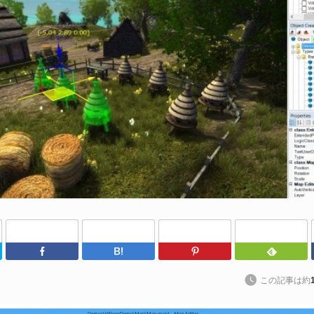
202
日
（@
によ
P
ア
ル
続
P
al
202
Twitter
Facebook
はてなブックマーク
Pinterest
S
Un
この記事は約
れ