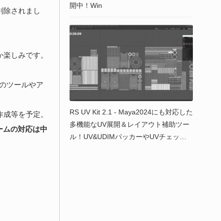
開中！Win
削除されまし
か楽しみです。
そのツールやア
RS UV Kit 2.1 - Maya2024にも対応した
作成等を予定。
多機能なUV展開＆レイアウト補助ツー
ォームの対応は中
ル！UV&UDIMパッカーやUVチェック
など多数の新機能を備えた新バージョ
ンが公開！