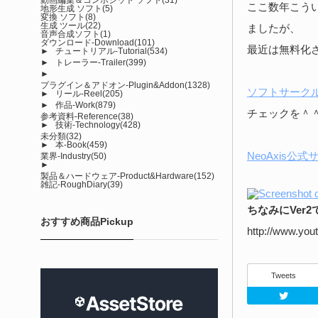
ここ数年こうい
地形生成 ソフト
(5)
変換 ソフト
(8)
生成 ツール
(22)
ましたが、
音声合成ソフト
(1)
ダウンロード-Download
(101)
最近は無料化
►
チュートリアル-Tutorial
(534)
►
トレーラー-Trailer
(399)
►
プラグイン＆アドオン-Plugin&Addon
(1328)
ソフトサークル
►
リール-Reel
(205)
►
作品-Work
(879)
チェックを＾
参考資料-Reference
(38)
►
技術-Technology
(428)
未分類
(32)
►
本-Book
(459)
NeoAxis公式
業界-Industry
(50)
►
製品＆ハードウェア-Product&Hardware
(152)
雑記-RoughDiary
(39)
ちなみにVe
おすすめ商品Pickup
http://www.yo
Tweets