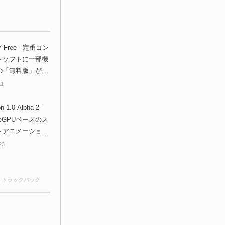
 7 Free - 定番コン
トソフトに一部機
の「無料版」が登
ウロードするしか
11
しょ！
n 1.0 Alpha 2 -
のGPUベースのス
トアニメーション
がアップデート！
23
速＆UI一新！アル
無償公開中！
0 トラックバック