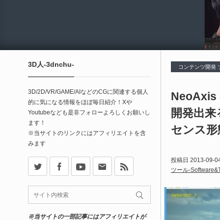
3D人-3dnchu-
コンテンツ開発
3D/2D/VR/GAME/AIなどのCGに関連する個人
NeoAxi
的に気になる情報をほぼ毎日紹介！Xや
開発出来
Youtubeなども是非フォローよろしくお願いし
ます！
センス形
※当サイトのリンクにはアフィリエイトを含
みます
X
Facebook
Youtube
Contact
rss
投稿日
2013-09-0
ツール-Software&T
※当サイトの一部記事にはアフィリエイトが