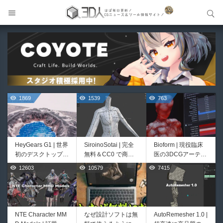
サイト内検索
サイト内検索
1869
1539
763
HeyGears G1 | 世界
SiroinoSotai | 完全
Bioform | 現役臨床
初のデスクトップ型
無料＆CC0 で商用
医の3DCGアーティ
フルカラー3D＆UV
利用OKなVRChat向
ストが実際の解剖学
12603
10579
7415
499
400
統合型プリンターが
け共通素体3Dモデ
に基づいて構築した
登場！
ルが正式リリース！
プロシージャルな生
程よいポリ数＆トポ
物学的Blenderマテ
ロジーにも注目！
リアルアセットアド
オン！無料お試し版
NTE Character MM
なぜ設計ソフトは無
AutoRemesher 1.0 |
Unityエフェクトレ
Directive Utilities |
もあるよ！