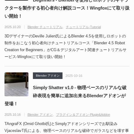
クターを製作する初心者向け解説コース！Wingfoxにて取り扱
い開始！
2025.10.20
Blender チュートリアル
チュートリアル-Tutorial
3DデザイナーのDeville Julien氏によるBlender 4.5を使用しロボットの
制作をおこなう初心者向けチュートリアルコース「Blender 4.5 Robot
Creation for Beginners」がCG＆デジタルアート関連チュートリアルサ
ービス-Wingfoxにて取り扱い開始！
Blender アドオン
2025-10-16
Simply Shatter v1.0 - 物理ベースのリアルな破
砕表現を簡単に追加出来るBlenderアドオンが
登場！
2025.10.16
Blender アドオン
プラグイン＆アドオン-Plugin&Addon
TAngraFX (Omid Ghotbi氏)とSimplyアドオンシリーズでお馴染み
VjaceslavT氏による、物理ベースのリアルな破砕でガラスなどを壊す事