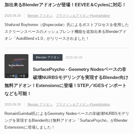
加出来るBlenderアドオンが登場！EEVEE＆Cyclesに対応！
2025.09.29
Blender アドオン
プラグイン＆アドオン-Plugin&Addon
Shahzod Boyhonov（@specoolar）氏によるポストプロセスを使用した
スクリーンスペースのメッシュブレンド機能を追加出来るBlenderアド
オン「AutoBlend v1.0」がリリースされました！
Blender アドオン
2025-09-28
SurfacePsycho - Geometry Nodesベースの非
破壊NURBSモデリングを実現するBlender向け
無料アドオン！Extensionsに登場！STEP／IGESインポート
なども可能！
2025.09.28
Blender アドオン
プラグイン＆アドオン-Plugin&Addon
RomainGuimbal氏によるGeometry Nodesベースの非破壊NURBSモデリ
ングを実現するBlender向け無料アドオン「SurfacePsycho」がBlender
Extensionsに登場しました！