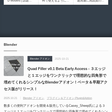
D Models | 話題の
料で使えるようにな
超高速に高品質のク
シピブック パーツ
ブループリントライ
ゲーム『NTE（Nev
ったのか──3D-CA
ワッドポリゴンでリ
を組み合わせて作れ
ブラリやエディタス
6930
6013
erness to Evernes
D民主化の40年史 |
メッシュ可能なオー
る | ktk.kumamoto氏
クリプト API の機
s）』のキャラクタ
3D-CADはなぜ0円
プンソースツール！
によるUnity向けエ
能不足を補う無料＆
ー3Dモデルが公式
で使える時代になっ
MITライセンスとな
フェクト教本が202
オープンソースのU
から無料配布中！M
たのか？ CAD民主
り正式バージョンが
6年7月13日に発
nreal Engine 5プラ
MD（PMX）形式！
化の歴史を振り返る
公開！
売！
グイン！
How I Built a Duelin
Blender Buddy | AP
動画をFabSceneが
g Retractable Light
Iキー不要！Llama.c
公開！
saber V4 | 決闘も可
ppを採用し完全に
Blender
能な伸縮式ライトセ
ローカル動作！Ble
ーバーの開発メイキ
nderのドキュメン
ング映像！
トを網羅したBlend
Blender アドオン
2025-10-21
er向けAIエージェン
ト！無料公開！ by
Quad Filler v0.1 Beta Early Access - ３エッジ
CGMatter
と１エッジをワンクリックで理想的な四角形で
埋めてくれるシンプルなBlenderアドオン！ベータ＆早期アク
セス版がリリース！
2025.10.21
Blender アドオン
プラグイン＆アドオン-Plugin&Addon
数多くの便利アドオンを開発＆販売しているCasey_Sheep氏による３
エッジと１エッジをワンクリックで理想的な四角形で埋めてくれるシン