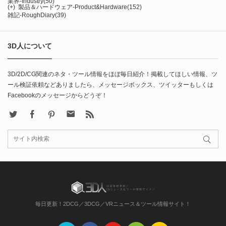
業界-Industry
(50)
(+)
製品＆ハードウェア-Product&Hardware
(152)
雑記-RoughDiary
(39)
3D人について
3D/2D/CG関連のネタ・ツール情報をほぼ毎日紹介！掲載してほしい情報、ツ
ール検証依頼などありましたら、メッセージボックス、ツイッターもしくは
Facebookのメッセージからどうぞ！
X
Facebook
Pinterest
Contact
rss
毎日更新！2DCG／3DCG／VRニュース＆ツール情報サイト！