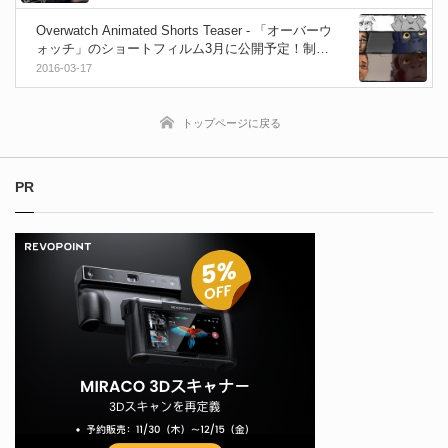
Overwatch Animated Shorts Teaser - 「オーバーウ
ォッチ」のショートフィルム3月に公開予定！制作
舞台裏も確認出来るティーザーが公開！
2016-03-17
トップページに戻る
PR