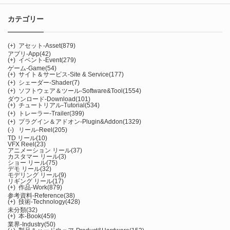
カテゴリー
(+)
アセット-Asset
(879)
アプリ-App
(42)
(+)
イベント-Event
(279)
ゲーム-Game
(54)
(+)
サイト＆サービス-Site & Service
(177)
(+)
シェーダー-Shader
(7)
(+)
ソフトウェア＆ツール-Software&Tool
(1554)
ダウンロード-Download
(101)
(+)
チュートリアル-Tutorial
(534)
(+)
トレーラー-Trailer
(399)
(+)
プラグイン＆アドオン-Plugin&Addon
(1329)
(-)
リール-Reel
(205)
TD リール
(10)
VFX Reel
(23)
アニメーション リール
(37)
カスタマー リール
(3)
ショー リール
(75)
デモ リール
(32)
モデリング リール
(9)
リギング リール
(17)
(+)
作品-Work
(879)
参考資料-Reference
(38)
(+)
技術-Technology
(428)
未分類
(32)
(+)
本-Book
(459)
業界-Industry
(50)