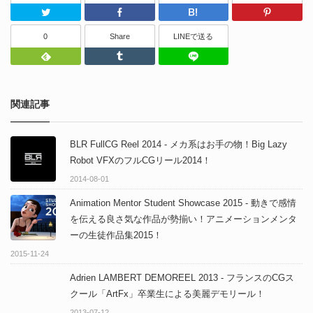
Twitter
Facebook
はてなブッ
0
Share
LINEで送る
Feedly
Tumblr
LINEで送る
関連記事
BLR FullCG Reel 2014 - メカ系はお手の物！Big Lazy
Robot VFXのフルCGリール2014！
2014-08-01
Animation Mentor Student Showcase 2015 - 動きで感情
を伝える良さ気な作品が勢揃い！アニメーションメンタ
ーの生徒作品集2015！
2015-11-24
Adrien LAMBERT DEMOREEL 2013 - フランスのCGス
クール「ArtFx」卒業生による美麗デモリール！
2013-07-12