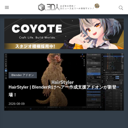
サイト内検索
サイト内検索
Blender アドオン
Blender アドオン
Unreal Engine アセット
Maya プラグイン
Unreal Engine アセット
HairStyler | Blender向けヘアー作成支援アドオンが新登
Buldozer | Blender向けリトポロジーツールセットアドオ
Pipe It | 直感的にパイプ形状を構築出来るUnreal Engine
場！
ン！
Gizmify Media Plane 2 | MP4・AVI・MKV・MOVな...
Material Parameter Manager | Unreal Engi...
5...
2026-08-09
2026-08-09
2026-08-08
2026-08-07
2026-08-05