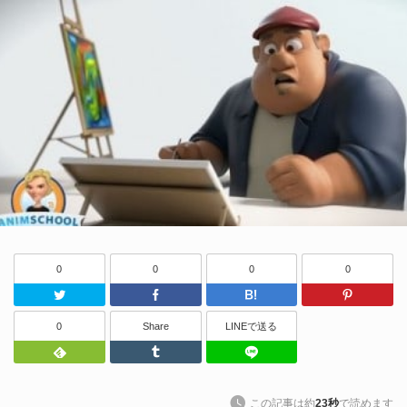
0
0
0
0
Twitter
Facebook
はてなブッ
0
Share
LINEで送る
Feedly
Tumblr
LINEで送る
この記事は約
23秒
で読めます