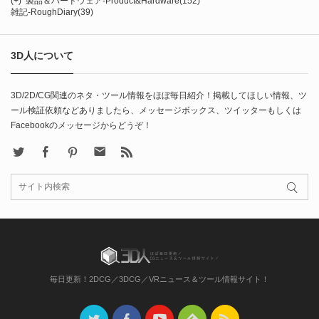
(+)
製品＆ハードウェア-Product&Hardware
(152)
雑記-RoughDiary
(39)
3D人について
3D/2D/CG関連のネタ・ツール情報をほぼ毎日紹介！掲載してほしい情報、ツ
ール検証依頼などありましたら、メッセージボックス、ツイッターもしくは
Facebookのメッセージからどうぞ！
X
Facebook
Pinterest
Contact
rss
毎日更新！2DCG／3DCG／VRニュース＆ツール情報サイト！