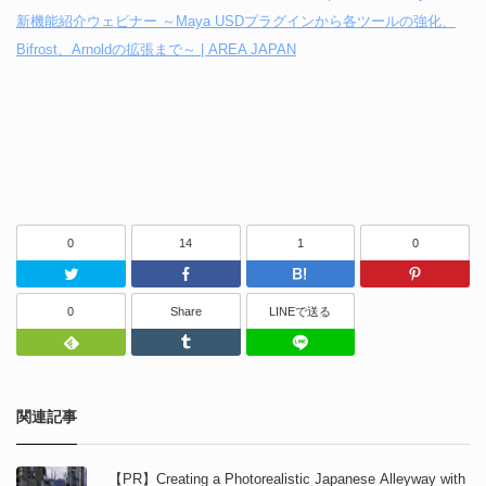
新機能紹介ウェビナー ～Maya USDプラグインから各ツールの強化、
Bifrost、Arnoldの拡張まで～ | AREA JAPAN
0
14
1
0
Twitter
Facebook
はてなブッ
0
Share
LINEで送る
Feedly
Tumblr
LINEで送る
関連記事
【PR】Creating a Photorealistic Japanese Alleyway with