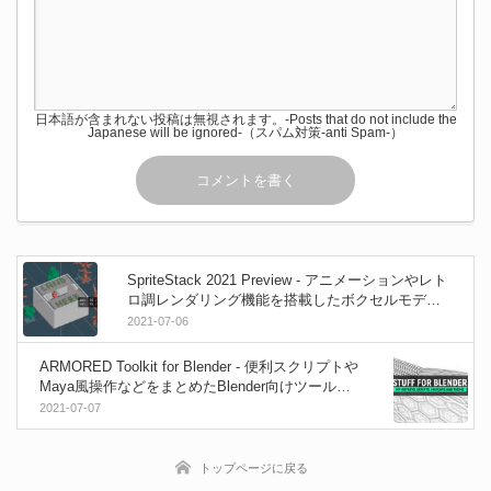
日本語が含まれない投稿は無視されます。-Posts that do not include the
Japanese will be ignored-（スパム対策-anti Spam-）
SpriteStack 2021 Preview - アニメーションやレト
ロ調レンダリング機能を搭載したボクセルモデリ
ングソフトの最新プレビュー映像が公開！Win＆M
2021-07-06
ac＆Linux
ARMORED Toolkit for Blender - 便利スクリプトや
Maya風操作などをまとめたBlender向けツールセ
ットアドオンが無料公開！
2021-07-07
トップページに戻る