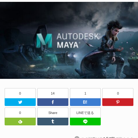
0
14
1
0
Twitter
Facebook
はてなブッ
0
Share
LINEで送る
Feedly
Tumblr
LINEで送る