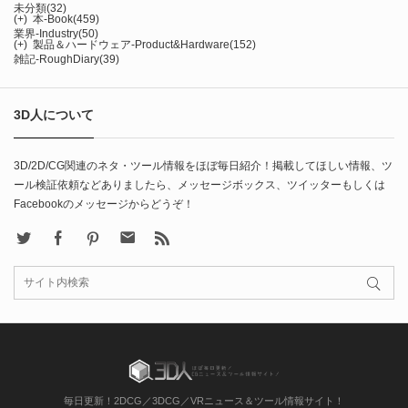
未分類
(32)
(+)
本-Book
(459)
業界-Industry
(50)
(+)
製品＆ハードウェア-Product&Hardware
(152)
雑記-RoughDiary
(39)
3D人について
3D/2D/CG関連のネタ・ツール情報をほぼ毎日紹介！掲載してほしい情報、ツ
ール検証依頼などありましたら、メッセージボックス、ツイッターもしくは
Facebookのメッセージからどうぞ！
X
Facebook
Pinterest
Contact
rss
毎日更新！2DCG／3DCG／VRニュース＆ツール情報サイト！