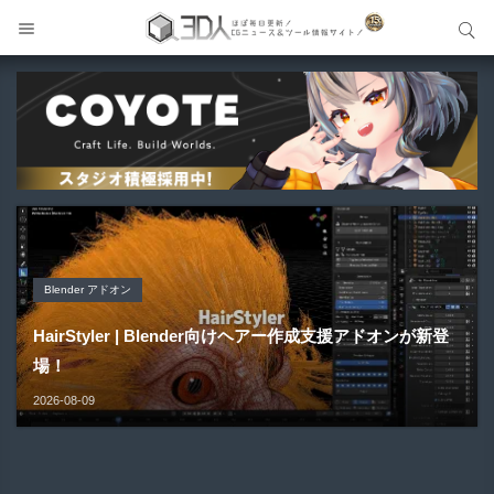
サイト内検索
サイト内検索
Blender アドオン
Blender アドオン
Unreal Engine アセット
Maya プラグイン
Unreal Engine アセット
HairStyler | Blender向けヘアー作成支援アドオンが新登
Buldozer | Blender向けリトポロジーツールセットアドオ
Pipe It | 直感的にパイプ形状を構築出来るUnreal Engine
場！
ン！
Gizmify Media Plane 2 | MP4・AVI・MKV・MOVな...
Material Parameter Manager | Unreal Engi...
5...
2026-08-09
2026-08-09
2026-08-08
2026-08-07
2026-08-05