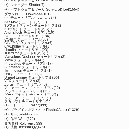
(+)
サイト＆サービス-Site & Service
(177)
(+)
シェーダー-Shader
(7)
(+)
ソフトウェア＆ツール-Software&Tool
(1554)
ダウンロード-Download
(101)
(-)
チュートリアル-Tutorial
(534)
3ds Max チュートリアル
(1)
3Dフォトスキャン チュートリアル
(2)
3Dプリント チュートリアル
(1)
After Effects チュートリアル
(10)
Blender チュートリアル
(186)
CG制作 チュートリアル
(53)
CINEMA 4D チュートリアル
(6)
CryEngine チュートリアル
(1)
Houdini チュートリアル
(23)
Illustrator チュートリアル
(1)
Marvelous Designer チュートリアル
(3)
Maya チュートリアル
(41)
Photoshop チュートリアル
(17)
Substance チュートリアル
(15)
Twinmotion チュートリアル
(1)
Unity チュートリアル
(8)
Unreal Engine チュートリアル
(104)
VFX チュートリアル
(3)
ZBrush チュートリアル
(45)
アニメーション チュートリアル
(10)
イラスト チュートリアル
(25)
ゲームアセット チュートリアル
(6)
シェーダー チュートリアル
(1)
スカルプトチュートリアル
(1)
(+)
トレーラー-Trailer
(399)
(+)
プラグイン＆アドオン-Plugin&Addon
(1329)
(+)
リール-Reel
(205)
(+)
作品-Work
(879)
参考資料-Reference
(38)
(+)
技術-Technology
(428)