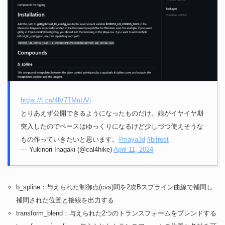
https://t.co/4lV7TMuUVj
とりあえず公開できるようになったものだけ。娘がイヤイヤ期
突入したのでペースはゆっくりになるけど少しづつ使えそうな
もの作っていきたいと思います。
#maya3d
#bifrost
— Yukinori Inagaki (@cal4hike)
April 11, 2024
b_spline：与えられた制御点(cvs)間を2次Bスプライン曲線で補間し
補間された位置と接線を出力する
transform_blend：与えられた2つのトランスフォームをブレンドする