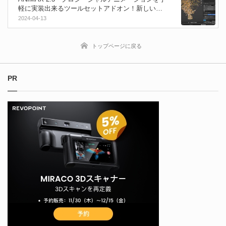
軽に実装出来るツールセットアドオン！新しいボ
ロノイ破砕ツールやGeometry Nodes製のジェネレ
2024-04-13
ーターを多数搭載！
トップページに戻る
PR