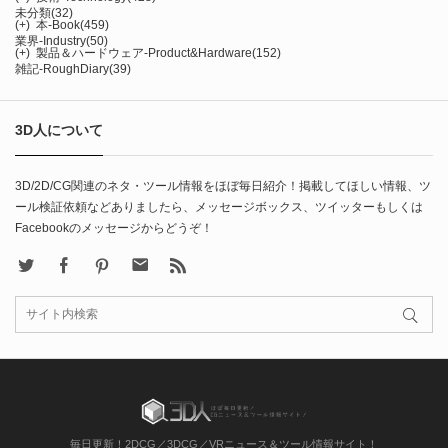
未分類
(32)
(+)
本-Book
(459)
業界-Industry
(50)
(+)
製品＆ハードウェア-Product&Hardware
(152)
雑記-RoughDiary
(39)
3D人について
3D/2D/CG関連のネタ・ツール情報をほぼ毎日紹介！掲載してほしい情報、ツ
ール検証依頼などありましたら、メッセージボックス、ツイッターもしくは
Facebookのメッセージからどうぞ！
X
Facebook
Pinterest
Contact
rss
毎日更新！2DCG／3DCG／VRニュース＆ツール情報サイト！