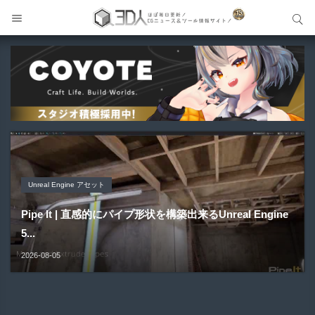
サイト内検索
サイト内検索
Unreal Engine アセット
Unreal Engine アセット
Unity 本
アセット-Asset
Blender アドオン
Pipe It | 直感的にパイプ形状を構築出来るUnreal Engine
Directive Utilities | ブループリントライブラリやエディタ
Unityエフェクトレシピブック パーツを組み合わせて作れ
SiroinoSotai | 完全無料＆CC0 で商用利用OKなVRChat
Bioform | 現役臨床医の3DCGアーティストが実際の解剖
5...
ス...
る | ktk.kum...
向け...
学に基づいて構築...
2026-08-05
2026-08-03
2026-08-03
2026-08-02
2026-08-01