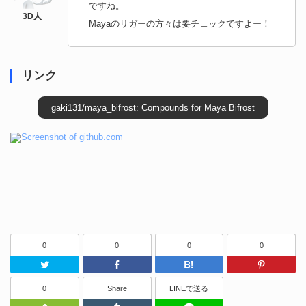
ですね。
Mayaのリガーの方々は要チェックですよー！
リンク
gaki131/maya_bifrost: Compounds for Maya Bifrost
0
0
0
0
Twitter
Facebook
はてなブッ
0
Share
LINEで送る