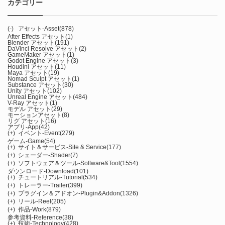
カテゴリー
(-)
アセット-Asset
(878)
After Effects アセット
(1)
Blender アセット
(191)
DaVinci Resolve アセット
(2)
GameMaker アセット
(1)
Godot Engine アセット
(3)
Houdini アセット
(11)
Maya アセット
(19)
Nomad Sculpt アセット
(1)
Substance アセット
(30)
Unity アセット
(102)
Unreal Engine アセット
(484)
V-Ray アセット
(1)
モデル アセット
(29)
モーションアセット
(8)
リグ アセット
(16)
アプリ-App
(42)
(+)
イベント-Event
(279)
ゲーム-Game
(54)
(+)
サイト＆サービス-Site & Service
(177)
(+)
シェーダー-Shader
(7)
(+)
ソフトウェア＆ツール-Software&Tool
(1554)
ダウンロード-Download
(101)
(+)
チュートリアル-Tutorial
(534)
(+)
トレーラー-Trailer
(399)
(+)
プラグイン＆アドオン-Plugin&Addon
(1326)
(+)
リール-Reel
(205)
(+)
作品-Work
(879)
参考資料-Reference
(38)
(+)
技術-Technology
(428)