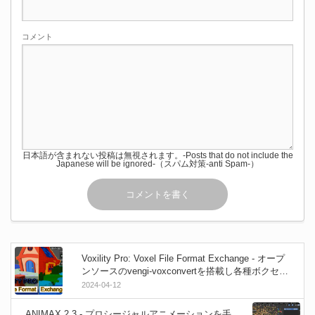
コメント
日本語が含まれない投稿は無視されます。-Posts that do not include the
Japanese will be ignored-（スパム対策-anti Spam-）
Voxility Pro: Voxel File Format Exchange - オープ
ンソースのvengi-voxconvertを搭載し各種ボクセル
系フォーマット（.vox .qb .vxlなど）へのシームレ
2024-04-12
スなインポートとエクスポート＆既存メッシュボ
クセル化を可能にするBlenderアドオンが登場！
ANIMAX 2.3 - プロシージャルアニメーションを手