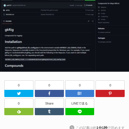
0
0
0
0
Twitter
Facebook
はてなブッ
0
Share
LINEで送る
Feedly
Tumblr
LINEで送る
この記事は約
1分1秒
で読めます