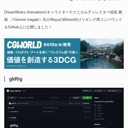
DreamWorks Animationのキャラクターテクニカルディレクター稲垣 教
範 （Yukinori Inagaki）氏がMayaのBifrost向けリギング用コンパウンド
をGithub上に公開しました！
gkRig