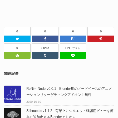
0
0
6
0
Twitter
Facebook
はてなブッ
0
Share
LINEで送る
Feedly
Tumblr
LINEで送る
関連記事
ReNim Node v0.0.1 - Blender用のノードベースのアニメ
ーションリターゲティングアドオン！無料
2020-10-30
Silhouette v1.1.2 - 背景上にシルエット確認用ビューを簡
単に追加出来るBlenderアドオン