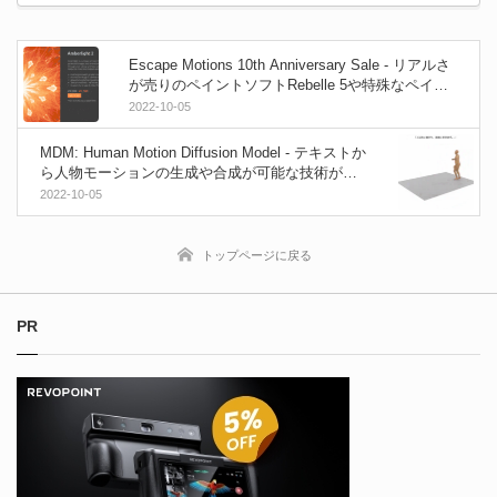
Escape Motions 10th Anniversary Sale - リアルさ
が売りのペイントソフトRebelle 5や特殊なペイン
トが可能なFlamePainter 4、Amberlight 2 などのク
2022-10-05
リエイティブツールが10日間限定で全て$10（1,50
0円）に！！！
MDM: Human Motion Diffusion Model - テキストか
ら人物モーションの生成や合成が可能な技術が登
場！
2022-10-05
トップページに戻る
PR