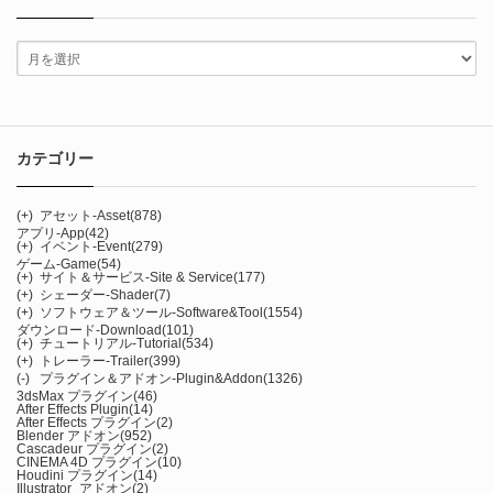
カテゴリー
(+)
アセット-Asset
(878)
アプリ-App
(42)
(+)
イベント-Event
(279)
ゲーム-Game
(54)
(+)
サイト＆サービス-Site & Service
(177)
(+)
シェーダー-Shader
(7)
(+)
ソフトウェア＆ツール-Software&Tool
(1554)
ダウンロード-Download
(101)
(+)
チュートリアル-Tutorial
(534)
(+)
トレーラー-Trailer
(399)
(-)
プラグイン＆アドオン-Plugin&Addon
(1326)
3dsMax プラグイン
(46)
After Effects Plugin
(14)
After Effects プラグイン
(2)
Blender アドオン
(952)
Cascadeur プラグイン
(2)
CINEMA 4D プラグイン
(10)
Houdini プラグイン
(14)
Illustrator_アドオン
(2)