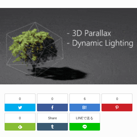
0
0
6
0
Twitter
Facebook
はてなブッ
0
Share
LINEで送る
Feedly
Tumblr
LINEで送る