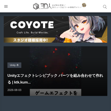
サイト内検索
サイト内検索
Unreal Engine アセット
Unreal Engine アセット
Unity 本
アセット-Asset
Blender アドオン
Pipe It | 直感的にパイプ形状を構築出来るUnreal Engine
Directive Utilities | ブループリントライブラリやエディタ
Unityエフェクトレシピブック パーツを組み合わせて作れ
SiroinoSotai | 完全無料＆CC0 で商用利用OKなVRChat
Bioform | 現役臨床医の3DCGアーティストが実際の解剖
5...
ス...
る | ktk.kum...
向け...
学に基づいて構築...
2026-08-05
2026-08-03
2026-08-03
2026-08-02
2026-08-01