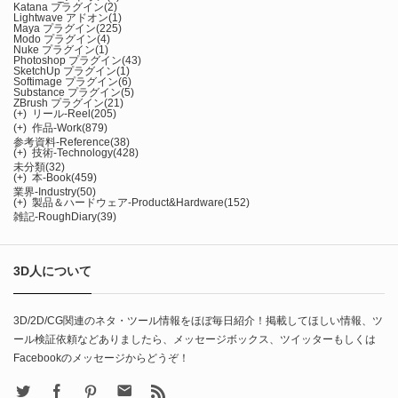
Katana プラグイン
(2)
Lightwave アドオン
(1)
Maya プラグイン
(225)
Modo プラグイン
(4)
Nuke プラグイン
(1)
Photoshop プラグイン
(43)
SketchUp プラグイン
(1)
Softimage プラグイン
(6)
Substance プラグイン
(5)
ZBrush プラグイン
(21)
(+)
リール-Reel
(205)
(+)
作品-Work
(879)
参考資料-Reference
(38)
(+)
技術-Technology
(428)
未分類
(32)
(+)
本-Book
(459)
業界-Industry
(50)
(+)
製品＆ハードウェア-Product&Hardware
(152)
雑記-RoughDiary
(39)
3D人について
3D/2D/CG関連のネタ・ツール情報をほぼ毎日紹介！掲載してほしい情報、ツ
ール検証依頼などありましたら、メッセージボックス、ツイッターもしくは
Facebookのメッセージからどうぞ！
X
Facebook
Pinterest
Contact
rss