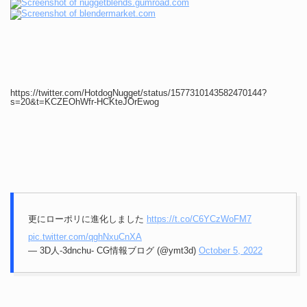
https://twitter.com/HotdogNugget/status/1577310143582470144?
s=20&t=KCZEOhWfr-HCKteJOrEwog
更にローポリに進化しました
https://t.co/C6YCzWoFM7
pic.twitter.com/qghNxuCnXA
— 3D人-3dnchu- CG情報ブログ (@ymt3d)
October 5, 2022