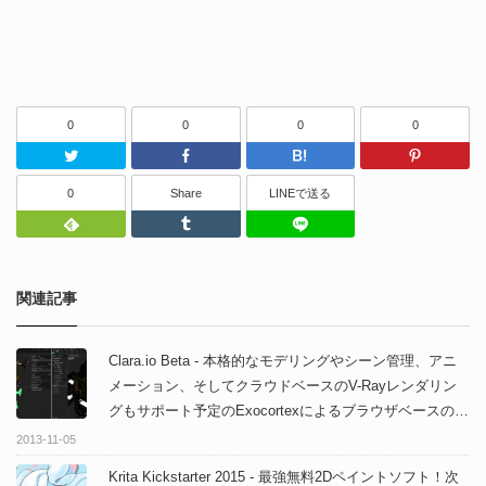
0
0
0
0
Twitter
Facebook
はてなブッ
0
Share
LINEで送る
Feedly
Tumblr
LINEで送る
関連記事
Clara.io Beta - 本格的なモデリングやシーン管理、アニ
メーション、そしてクラウドベースのV-Rayレンダリン
グもサポート予定のExocortexによるブラウザベースの
3Dソフトウェア！
2013-11-05
Krita Kickstarter 2015 - 最強無料2Dペイントソフト！次