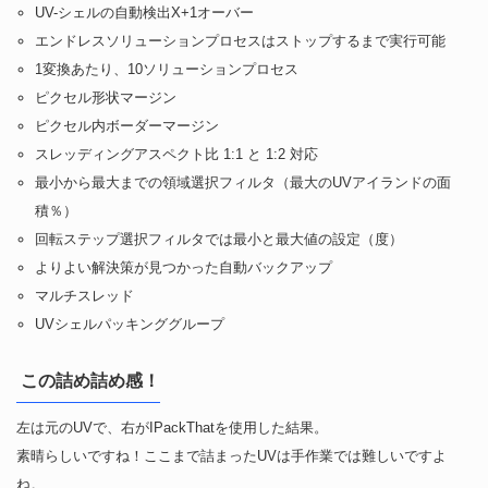
UV-シェルの自動検出X+1オーバー
エンドレスソリューションプロセスはストップするまで実行可能
1変換あたり、10ソリューションプロセス
ピクセル形状マージン
ピクセル内ボーダーマージン
スレッディングアスペクト比 1:1 と 1:2 対応
最小から最大までの領域選択フィルタ（最大のUVアイランドの面
積％）
回転ステップ選択フィルタでは最小と最大値の設定（度）
よりよい解決策が見つかった自動バックアップ
マルチスレッド
UVシェルパッキンググループ
この詰め詰め感！
左は元のUVで、右がIPackThatを使用した結果。
素晴らしいですね！ここまで詰まったUVは手作業では難しいですよ
ね。