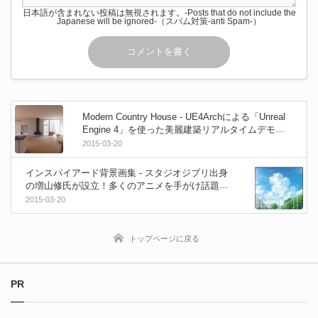
日本語が含まれない投稿は無視されます。-Posts that do not include the
Japanese will be ignored-（スパム対策-anti Spam-）
Modern Country House - UE4Archによる「Unreal
Engine 4」を使った美麗建築リアルタイムデモが
配布中！Oculus Riftにも対応！
2015-03-20
インスパイアード背景画集 - スタジオジブリ出身
の増山修氏が設立！多くのアニメを手がけ話題の
アニメーション美術スタジオによる画集が登場！
2015-03-20
トップページに戻る
PR