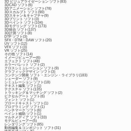
3D ビジュアライゼーション ソフト
(83)
3DCAD ソフト
(6)
3Dアニメーション ソフト
(78)
3Dスカルプト ソフト
(90)
3Dスキャン＆キャプチャ
(9)
3Dプリント ソフト
(3)
3Dペイント ソフト
(104)
3Dモデリング ソフト
(173)
3D統合 ソフト
(137)
3D計測 ソフト
(8)
DTP ソフト
(3)
SFX・DTM・DAW ソフト
(20)
UV ソフト
(12)
VFX ソフト
(3)
VR ソフト
(25)
その他 ソフト
(14)
イメージビューアー
(6)
エフェクト ソフト
(48)
カラーパレット ソフト
(2)
クロスシミュレーション ソフト
(9)
グラフィックデザイン ソフト
(3)
コンテンツ開発 ソフト・エンジン・ライブラリ
(183)
シェーダー ソフト
(9)
シミュレーション ソフト
(18)
テキスト編集 ソフト
(1)
テクスチャ ソフト
(135)
トラッキング＆マッチング ソフト
(2)
ピクセルアート ソフト
(6)
フォント ソフト
(1)
ブロードキャスト ソフト
(1)
プログラミング ソフト
(1)
ベンチマーク ソフト
(6)
ペイント補助 ソフト
(1)
マルチメディア ソフト
(33)
モデルビューアー
(5)
レンダリング ソフト
(85)
動画編集＆コンポジット ソフト
(31)