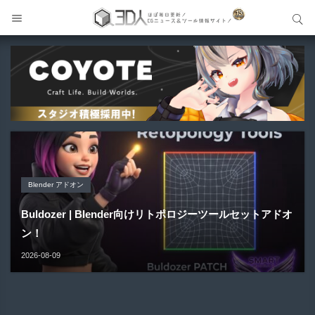
サイト内検索
サイト内検索
Blender アドオン
Unreal Engine アセット
Unreal Engine アセット
Maya プラグイン
Unreal Engine アセット
Buldozer | Blender向けリトポロジーツールセットアドオ
Pipe It | 直感的にパイプ形状を構築出来るUnreal Engine
Directive Utilities | ブループリントライブラリやエディタ
ン！
Gizmify Media Plane 2 | MP4・AVI・MKV・MOVな...
Material Parameter Manager | Unreal Engi...
5...
ス...
2026-08-09
2026-08-08
2026-08-07
2026-08-05
2026-08-03