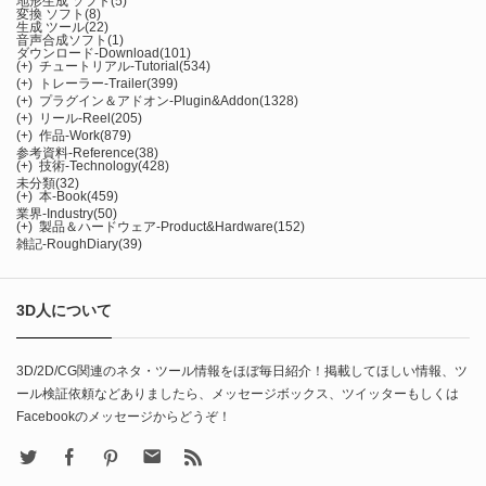
地形生成 ソフト
(5)
変換 ソフト
(8)
生成 ツール
(22)
音声合成ソフト
(1)
ダウンロード-Download
(101)
(+)
チュートリアル-Tutorial
(534)
(+)
トレーラー-Trailer
(399)
(+)
プラグイン＆アドオン-Plugin&Addon
(1328)
(+)
リール-Reel
(205)
(+)
作品-Work
(879)
参考資料-Reference
(38)
(+)
技術-Technology
(428)
未分類
(32)
(+)
本-Book
(459)
業界-Industry
(50)
(+)
製品＆ハードウェア-Product&Hardware
(152)
雑記-RoughDiary
(39)
3D人について
3D/2D/CG関連のネタ・ツール情報をほぼ毎日紹介！掲載してほしい情報、ツ
ール検証依頼などありましたら、メッセージボックス、ツイッターもしくは
Facebookのメッセージからどうぞ！
X
Facebook
Pinterest
Contact
rss