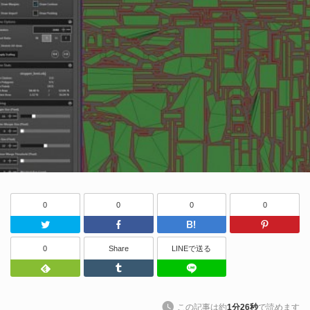
0
0
0
0
Twitter
Facebook
はてなブッ
0
Share
LINEで送る
Feedly
Tumblr
LINEで送る
この記事は約
1分26秒
で読めます