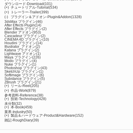
ダウンロード-Download
(101)
(+)
チュートリアル-Tutorial
(534)
(+)
トレーラー-Trailer
(399)
(-)
プラグイン＆アドオン-Plugin&Addon
(1328)
3dsMax プラグイン
(46)
After Effects Plugin
(14)
After Effects プラグイン
(2)
Blender アドオン
(953)
Cascadeur プラグイン
(2)
CINEMA 4D プラグイン
(10)
Houdini プラグイン
(14)
Illustrator_アドオン
(2)
Katana プラグイン
(2)
Lightwave アドオン
(1)
Maya プラグイン
(226)
Modo プラグイン
(4)
Nuke プラグイン
(1)
Photoshop プラグイン
(43)
SketchUp プラグイン
(1)
Softimage プラグイン
(6)
Substance プラグイン
(5)
ZBrush プラグイン
(21)
(+)
リール-Reel
(205)
(+)
作品-Work
(879)
参考資料-Reference
(38)
(+)
技術-Technology
(428)
未分類
(32)
(+)
本-Book
(459)
業界-Industry
(50)
(+)
製品＆ハードウェア-Product&Hardware
(152)
雑記-RoughDiary
(39)