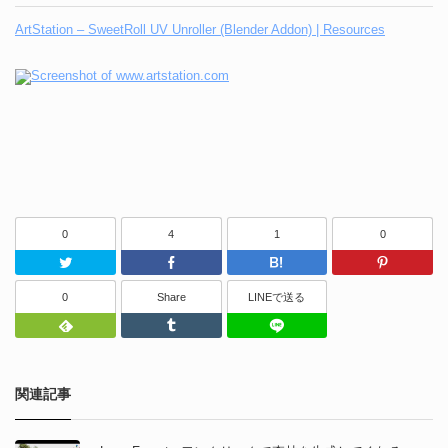
ArtStation – SweetRoll UV Unroller (Blender Addon) | Resources
0
4
1
0
Twitter
Facebook
はてなブッ
0
Share
LINEで送る
Feedly
Tumblr
LINEで送る
関連記事