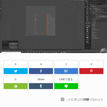
0
4
1
0
Twitter
Facebook
はてなブッ
0
Share
LINEで送る
Feedly
Tumblr
LINEで送る
この記事は約
35秒
で読めます