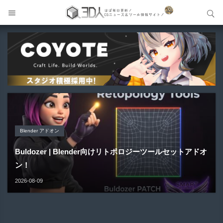
サイト内検索
サイト内検索
Blender アドオン
Unreal Engine アセット
Unreal Engine アセット
Maya プラグイン
Unreal Engine アセット
Buldozer | Blender向けリトポロジーツールセットアドオ
Pipe It | 直感的にパイプ形状を構築出来るUnreal Engine
Directive Utilities | ブループリントライブラリやエディタ
ン！
Gizmify Media Plane 2 | MP4・AVI・MKV・MOVな...
Material Parameter Manager | Unreal Engi...
5...
ス...
2026-08-09
2026-08-08
2026-08-07
2026-08-05
2026-08-03