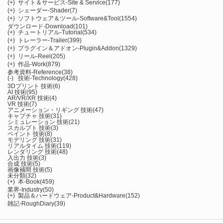
(+)
サイト＆サービス-Site & Service
(177)
(+)
シェーダー-Shader
(7)
(+)
ソフトウェア＆ツール-Software&Tool
(1554)
ダウンロード-Download
(101)
(+)
チュートリアル-Tutorial
(534)
(+)
トレーラー-Trailer
(399)
(+)
プラグイン＆アドオン-Plugin&Addon
(1329)
(+)
リール-Reel
(205)
(+)
作品-Work
(879)
参考資料-Reference
(38)
(-)
技術-Technology
(428)
3Dプリント 技術
(6)
AI 技術
(95)
AR/VR/XR 技術
(4)
VR 技術
(7)
アニメーション・リギング 技術
(47)
キャプチャ 技術
(31)
シミュレーション 技術
(21)
スカルプト 技術
(3)
ペイント 技術
(8)
モデリング 技術
(31)
リアルタイム 技術
(119)
レンダリング 技術
(48)
入出力 技術
(3)
合成 技術
(5)
画像補間 技術
(5)
未分類
(32)
(+)
本-Book
(459)
業界-Industry
(50)
(+)
製品＆ハードウェア-Product&Hardware
(152)
雑記-RoughDiary
(39)