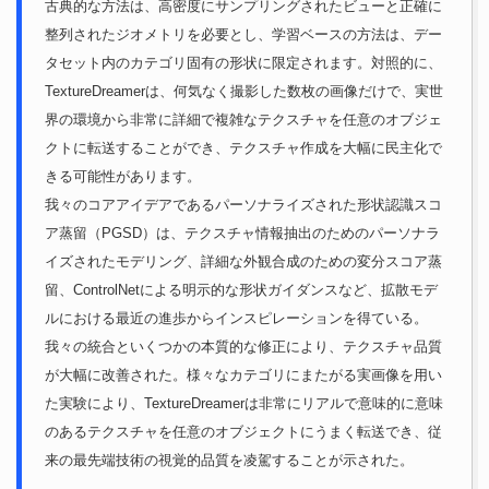
古典的な方法は、高密度にサンプリングされたビューと正確に
整列されたジオメトリを必要とし、学習ベースの方法は、デー
タセット内のカテゴリ固有の形状に限定されます。対照的に、
TextureDreamerは、何気なく撮影した数枚の画像だけで、実世
界の環境から非常に詳細で複雑なテクスチャを任意のオブジェ
クトに転送することができ、テクスチャ作成を大幅に民主化で
きる可能性があります。
我々のコアアイデアであるパーソナライズされた形状認識スコ
ア蒸留（PGSD）は、テクスチャ情報抽出のためのパーソナラ
イズされたモデリング、詳細な外観合成のための変分スコア蒸
留、ControlNetによる明示的な形状ガイダンスなど、拡散モデ
ルにおける最近の進歩からインスピレーションを得ている。
我々の統合といくつかの本質的な修正により、テクスチャ品質
が大幅に改善された。様々なカテゴリにまたがる実画像を用い
た実験により、TextureDreamerは非常にリアルで意味的に意味
のあるテクスチャを任意のオブジェクトにうまく転送でき、従
来の最先端技術の視覚的品質を凌駕することが示された。