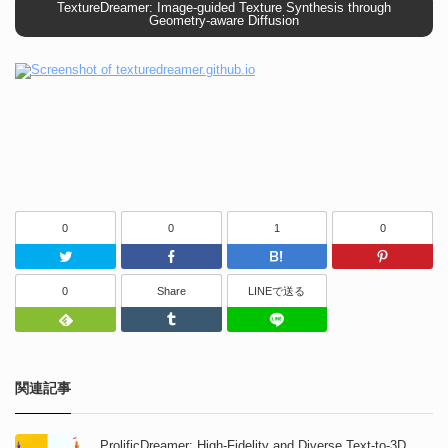
TextureDreamer: Image-guided Texture Synthesis through
Geometry-aware Diffusion
0
0
1
0
Twitter
Facebook
はてなブッ
0
Share
LINEで送る
Feedly
Tumblr
LINEで送る
関連記事
ProlificDreamer: High-Fidelity and Diverse Text-to-3D