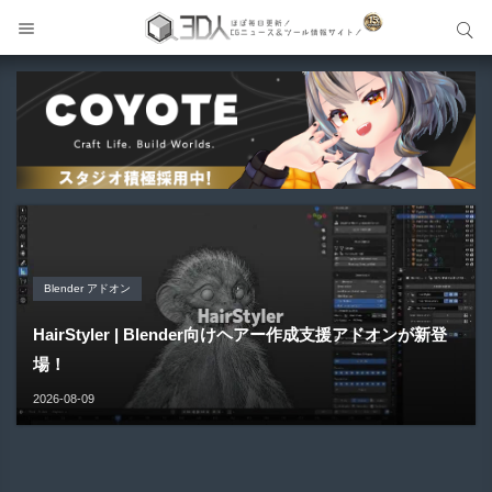
サイト内検索
サイト内検索
Blender アドオン
Blender アドオン
Unreal Engine アセット
Maya プラグイン
Unreal Engine アセット
HairStyler | Blender向けヘアー作成支援アドオンが新登
Buldozer | Blender向けリトポロジーツールセットアドオ
Pipe It | 直感的にパイプ形状を構築出来るUnreal Engine
場！
ン！
Gizmify Media Plane 2 | MP4・AVI・MKV・MOVな...
Material Parameter Manager | Unreal Engi...
5...
2026-08-09
2026-08-09
2026-08-08
2026-08-07
2026-08-05