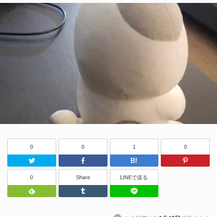
0
0
1
0
Twitter
Facebook
はてなブッ
0
Share
LINEで送る
Feedly
Tumblr
LINEで送る