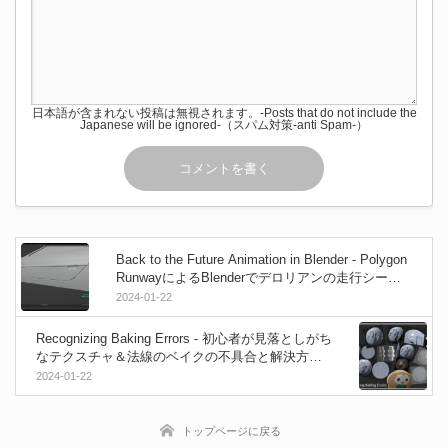
日本語が含まれない投稿は無視されます。-Posts that do not include the
Japanese will be ignored-（スパム対策-anti Spam-）
Back to the Future Animation in Blender - Polygon
RunwayによるBlenderでデロリアンの走行シーン
を制作する４時間のフルプロセス映像！
2024-01-22
Recognizing Baking Errors - 初心者が見落としがち
なテクスチャ＆法線のベイクの不具合と解決方法
をメモしたドキュメントが公開中！
2024-01-22
トップページに戻る